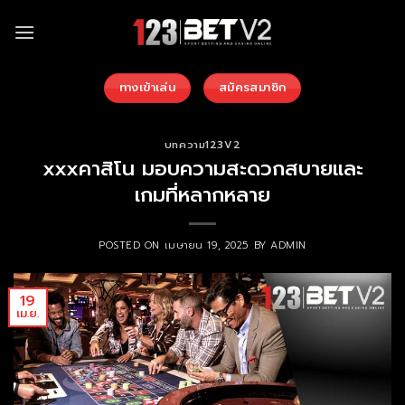
Skip
to
content
ทางเข้าเล่น
สมัครสมาชิก
บทความ123V2
xxxคาสิโน มอบความสะดวกสบายและ
เกมที่หลากหลาย
POSTED ON
เมษายน 19, 2025
BY
ADMIN
19
เม.ย.