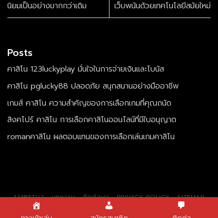
นิยมเป็นอย่างมากกว่าเดิม
เว็บพนันด้วยเทคโนโลยีสมัยใหม่
Posts
คาสิโน 123luckyplay มั่นใจในการจ่ายเงินและโบนัส
คาสิโน pglucky88 ปลอดภัย สนุกสนานอย่างมืออาชีพ
เกมส์ คาสิโน ความสำคัญของการเลือกเกมที่คุณถนัด
สิงคโปร์ คาสิโน การเลือกคาสิโนออนไลน์ที่มีใบอนุญาต
romanคาสิโน ผลตอบแทนของการเลือกเล่นเกมคาสิโน
123BETV2
บทความ
ติดต่อเรา
PRIVACY POLICY
SITEMAP
©
123BETV2