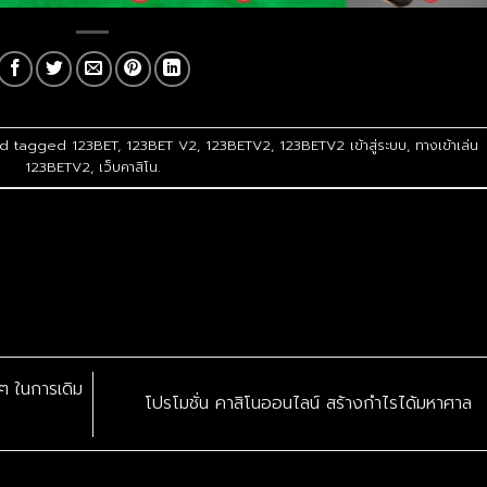
d tagged
123BET
,
123BET V2
,
123BETV2
,
123BETV2 เข้าสู่ระบบ
,
ทางเข้าเล่น
123BETV2
,
เว็บคาสิโน
.
 ในการเดิม
โปรโมชั่น คาสิโนออนไลน์ สร้างกำไรได้มหาศาล