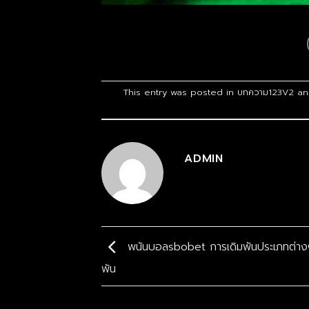
This entry was posted in
บทความ123V2
an
ADMIN
พนันบอลsbobet การเดิมพันประเภทต่างๆ
พัน