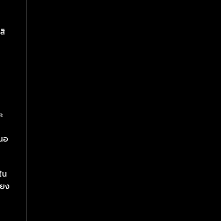
สิ
ะ
สนอ
งใน
ียง