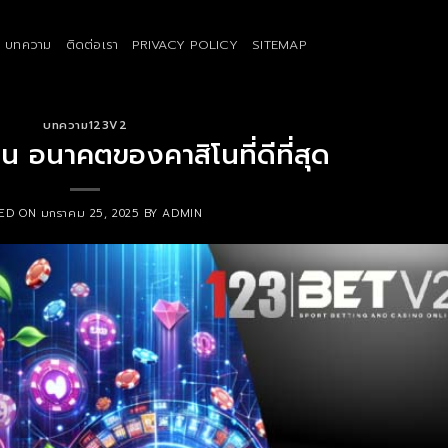
บทความ
ติดต่อเรา
PRIVACY POLICY
SITEMAP
บทความ123V2
 อนาคตของคาสิโนที่ดีที่สุด
TED ON
มกราคม 25, 2025
BY
ADMIN