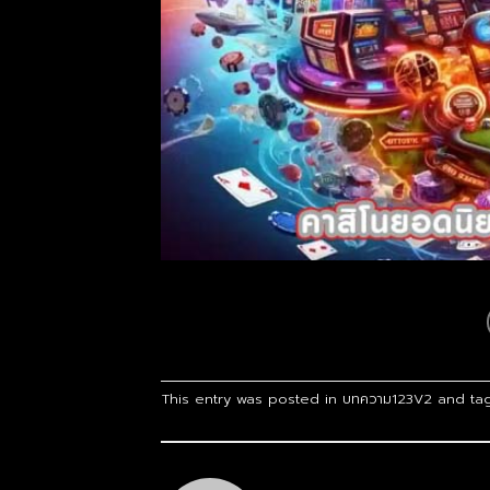
This entry was posted in
บทความ123V2
and ta