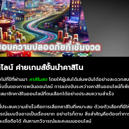
ลน์ ค่ายเกมส์ชั้นนำคาสิโน
ม่กี่ปีที่ผ่านมา
คาสิโนสด
โดยให้ผู้เล่นได้เล่นพนันได้อย่างสะดวกส
ขึ้นของการพนันออนไลน์ การแข่งขันระหว่างคาสิโนออนไลน์ก็เพิ่
ห้เป็นสมาชิกคาสิโนออนไลน์ที่ตนเลือกได้อย่างประสบความสำเร็จ
ประสบความสำเร็จคือการเลือกคาสิโนที่เหมาะสม ด้วยตัวเลือกที่มีให
ูรณ์แบบจึงอาจเป็นเรื่องยาก อย่างไรก็ตาม สิ่งสำคัญคือต้องทำกา
งและเชื่อถือได้ ค้นหาบทวิจารณ์และคะแนนออนไลน์