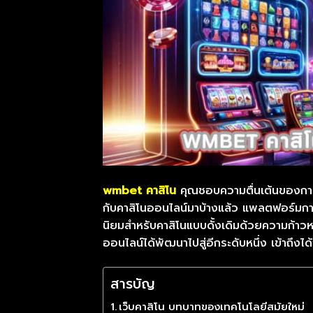
wmbet คาสิโน
คุณชอบความตื่นเต้นของการพ
กับคาสิโนออนไลน์มาบ้างแล้ว แพลตฟอร์มกา
นิยมสำหรับคาสิโนแบบดั้งเดิม
ด้วยความก้าวห
ออนไลน์ได้พัฒนาไปสู่อีกระดับหนึ่ง เข้าถึงได้ง
สารบัญ
เว็บคาสิโน บทบาทของเทคโนโลยีสมัยใหม่