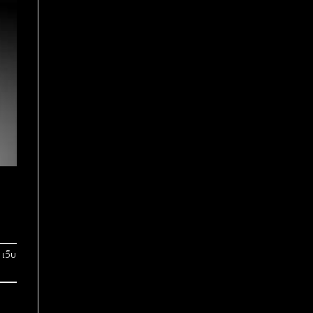
,
เว็บ