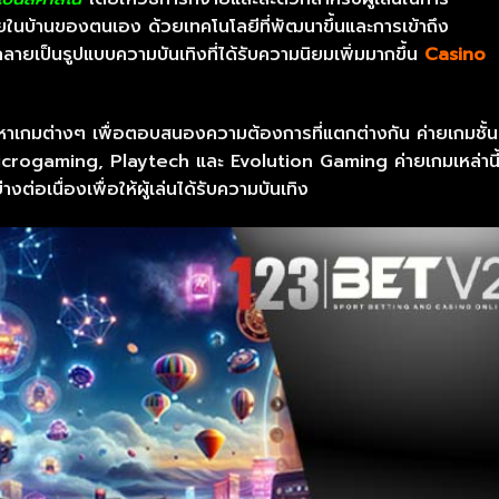
บ้านของตนเอง ด้วยเทคโนโลยีที่พัฒนาขึ้นและการเข้าถึง
งกลายเป็นรูปแบบความบันเทิงที่ได้รับความนิยมเพิ่มมากขึ้น
Casino
ดหาเกมต่างๆ เพื่อตอบสนองความต้องการที่แตกต่างกัน ค่ายเกมชั้
Microgaming, Playtech และ Evolution Gaming ค่ายเกมเหล่านี
างต่อเนื่องเพื่อให้ผู้เล่นได้รับความบันเทิง