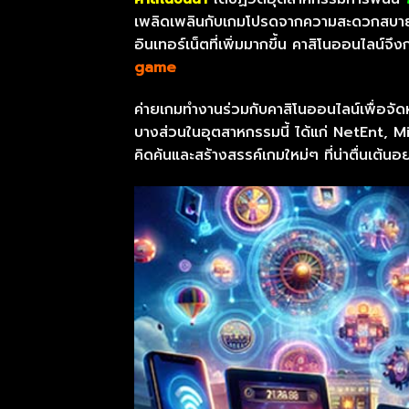
เพลิดเพลินกับเกมโปรดจากความสะดวกสบายใน
อินเทอร์เน็ตที่เพิ่มมากขึ้น คาสิโนออนไลน์จึ
game
ค่ายเกมทำงานร่วมกับคาสิโนออนไลน์เพื่อจั
บางส่วนในอุตสาหกรรมนี้ ได้แก่ NetEnt, 
คิดค้นและสร้างสรรค์เกมใหม่ๆ ที่น่าตื่นเต้นอย่