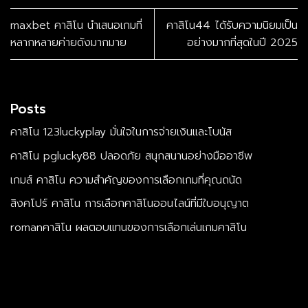
maxbet คาสิโน นำเสนอเกมที่
คาสิโน44 ได้รับความนิยมเป็น
หลากหลายค่ายดังมากมาย
อย่างมากที่สุดในปี 2025
Posts
คาสิโน 123luckyplay มั่นใจในการจ่ายเงินและโบนัส
คาสิโน pglucky88 ปลอดภัย สนุกสนานอย่างมืออาชีพ
เกมส์ คาสิโน ความสำคัญของการเลือกเกมที่คุณถนัด
สิงคโปร์ คาสิโน การเลือกคาสิโนออนไลน์ที่มีใบอนุญาต
romanคาสิโน ผลตอบแทนของการเลือกเล่นเกมคาสิโน