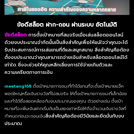
ข้อดีสล็อต ฝาก-ถอน ผ่านระบบ อัตโนมัติ
ข้อดีสล็อต
การตั้งเป้าหมายที่สมจริงเมื่อเล่นสล็อตออนไลน์
ด้วยงบประมาณจำกัดนั้นเป็นสิ่งสำคัญเพื่อให้แน่ใจว่าคุณจะได้
รับประสบการณ์การเล่นเกมที่ดีและสนุกสนาน
สิ่งสำคัญคือต้อง
ตั้งงบประมาณว่าคุณสามารถจ่ายเงินสำหรับสล็อตออนไลน์ได้
เท่าใด ซึ่งจะช่วยให้คุณหลีกเลี่ยงการใช้จ่ายเกินตัวและ
ความเครียดทางการเงิน
meetang168
ตั้งเป้าหมายการชนะที่ทำได้แทนที่จะตั้งเป้าหมายแจ็ค
พอตใหญ่หรือเงินรางวัลที่ไม่สมจริง ให้ตั้งเป้าหมายการชนะที่เล็กน้อย
และทำได้ซึ่งสอดคล้องกับงบประมาณของคุณ ตัวอย่างเช่น ตั้งเป้า
หมายที่จะเพิ่มเงินฝากเริ่มต้นเป็นสองเท่าหรือให้ถึงจำนวนเงินรางวัลที่
สิ่งสำคัญคือต้องมีวินัยและยึดมั่นกับงบ
กำหนดก่อนจะถอนเงิน
ประมาณ