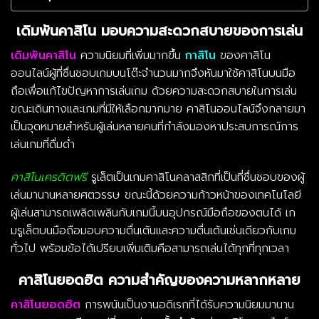
เดิมพันคาสิโน มอบความสะดวกสบายของการเล่น
เดิมพันคาสิโน
ความนิยมที่เพิ่มมากขึ้น
กาสิโน
ของคาสิโน
ออนไลน์ผู้ที่ชื่นชอบเกมบนโต๊ะจำนวนมากจึงหันมาใช้คาสิโนบนมือ
ถือเพื่อแก้ไขปัญหาการเล่นเกม ด้วยความสะดวกสบายในการเล่น
ขณะเดินทางและเกมที่มีให้เลือกมากมาย คาสิโนออนไลน์จึงกลายมา
เป็นจุดหมายสำหรับผู้เล่นหลายคนที่กำลังมองหาประสบการณ์การ
เล่นเกมที่ดื่มด่ำ
คาสิโนเครดิตฟรี
รูเล็ตเป็นเกมคาสิโนคลาสสิกที่เป็นที่ชื่นชอบของผู้
เล่นมานานหลายศตวรรษ ขณะนี้ด้วยความก้าวหน้าของเทคโนโลยี
ผู้เล่นสามารถเพลิดเพลินกับเกมนี้บนอุปกรณ์มือถือของตนได้ เก
มรูเล็ตบนมือถือมอบความตื่นเต้นและความตื่นเต้นเช่นเดียวกับเกม
ทั่วไป พร้อมข้อได้เปรียบเพิ่มเติมคือสามารถเล่นได้ทุกที่ทุกเวลา
คาสิโนยอดฮิต ความสำคัญของความหลากหลาย
คาสิโนยอดฮิต
การพนันเป็นงานอดิเรกที่ได้รับความนิยมมานาน