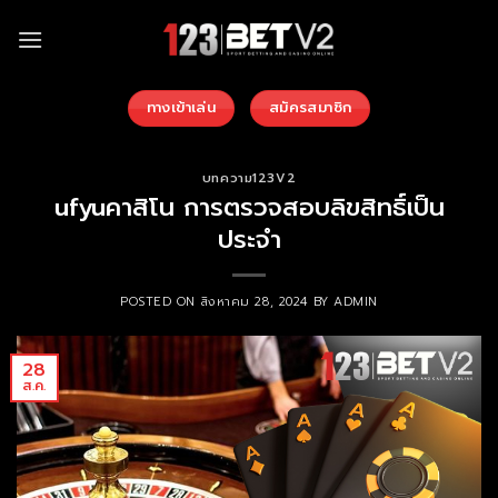
Skip
to
content
ทางเข้าเล่น
สมัครสมาชิก
บทความ123V2
ufyuคาสิโน การตรวจสอบลิขสิทธิ์เป็น
ประจำ
POSTED ON
สิงหาคม 28, 2024
BY
ADMIN
28
ส.ค.