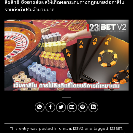
ลิขสิทธิ์ ซึ่งอาจส่งผลให้เกิดผลกระทบทางกฎหมายต่อคาสิโน
รวมถึงค่าปรับจำนวนมาก
This entry was posted in
บทความ123V2
and tagged
123BET
,