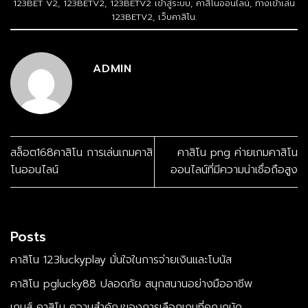
123BET V2
,
123BETV2
,
123BETV2 เข้าสู่ระบบ
,
คาสิโนออนไลน์
,
ทางเข้าเล่น
123BETV2
,
เว็บคาสิโน
.
ADMIN
สล็อต168คาสิโน การเล่นเกมคาสิ
คาสิโน png ค่ายเกมคาสิโน
โนออนไลน์
ออนไลน์ที่มีความน่าเชื่อถือสูง
Posts
คาสิโน 123luckyplay มั่นใจในการจ่ายเงินและโบนัส
คาสิโน pglucky88 ปลอดภัย สนุกสนานอย่างมืออาชีพ
เกมส์ คาสิโน ความสำคัญของการเลือกเกมที่คุณถนัด