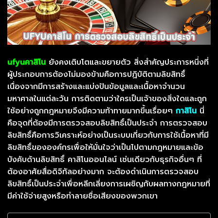
ufyuคาสิโน
ยังคงเติบโตและขยายตัว สิ่งสำคัญประการหนึ่งที่
ผู้ประกอบการต้องไม่มองข้ามคือการปฏิบัติตามลิขสิทธิ์
เนื่องจากมีการสร้างและแบ่งปันข้อมูลและเนื้อหาจำนวน
มหาศาลในแต่ละวัน การติดตามว่าใครเป็นเจ้าของสิ่งใดและถูก
ใช้อย่างถูกกฎหมายจึงมีความท้าทายมากขึ้นเรื่อยๆ
กาสิโน
นี่
คือจุดที่ต้องมีการตรวจสอบลิขสิทธิ์เป็นประจำ
การตรวจสอบ
ลิขสิทธิ์คือการวิเคราะห์อย่างเป็นระบบเกี่ยวกับการใช้เนื้อหาที่มี
ลิขสิทธิ์ขององค์กรเพื่อให้มั่นใจว่าเป็นไปตามกฎหมายและข้อ
บังคับด้านลิขสิทธิ์ คาสิโนออนไลน์ เช่นเดียวกับธุรกิจอื่นๆ ที่
ต้องอาศัยสื่อดิจิทัลอย่างมาก จะต้องดำเนินการตรวจสอบ
ลิขสิทธิ์เป็นประจำเพื่อหลีกเลี่ยงการเผชิญกับผลทางกฎหมายที่
มีค่าใช้จ่ายสูงหรือทำลายชื่อเสียงของพวกเขา