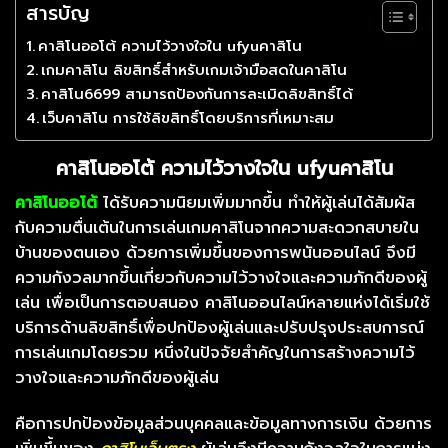
สารบัญ
คาสิโนออโต้ ความไว้วางใจใน ufyuคาสิโน
เกมคาสิโน ลิขสิทธิ์สำหรับเกมเจ้ามือสดในคาสิโน
คาสิโน6699 สามารถป้องกันการละเมิดลิขสิทธิ์ได้
เว็บคาสิโน การใช้ลิขสิทธิ์โดยบริการที่เหมาะสม
คาสิโนออโต้ ความไว้วางใจใน ufyuคาสิโน
คาสิโนออโต้
ได้รับความนิยมเพิ่มมากขึ้น ทำให้ผู้เล่นได้สัมผัส
กับความตื่นเต้นในการเล่นเกมคาสิโนจากความสะดวกสบายใน
บ้านของตนเอง ด้วยการเพิ่มขึ้นของการพนันออนไลน์ จึงมี
ความกังวลมากขึ้นเกี่ยวกับความไว้วางใจและความภักดีของผู้
เล่น เพื่อเป็นการตอบสนอง คาสิโนออนไลน์หลายแห่งได้เริ่มใช้
บริการด้านลิขสิทธิ์เพื่อปกป้องผู้เล่นและปรับปรุงประสบการณ์
การเล่นเกมโดยรวม
หนึ่งในปัจจัยสำคัญในการสร้างความไว้
วางใจและความภักดีของผู้เล่น
คือการปกป้องข้อมูลส่วนบุคคลและข้อมูลทางการเงิน ด้วยการ