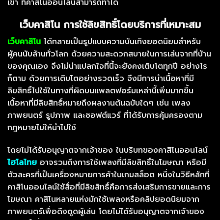
เขา
ที่คาสิโนออนไลน์สามารถทำได้
เว็บคาสิโน การใช้ลิขสิทธิ์โดยบริการที่เหมาะสม
เว็บคาสิโน
ได้กลายเป็นรูปแบบความบันเทิงยอดนิยมสำหรับ
ผู้คนนับล้านทั่วโลก ด้วยความสะดวกสบายในการเล่นจากที่บ้าน
ของคุณเอง จึงไม่น่าแปลกใจที่นี้จะยังคงเติบโตทุกปี อย่างไร
ก็ตาม ด้วยการเติบโตอย่างรวดเร็ว จึงมีการนำเนื้อหาที่มี
ลิขสิทธิ์ไปใช้ในทางที่ผิดบนแพลตฟอร์มเหล่านี้เพิ่มมากขึ้น
เนื้อหาที่มีลิขสิทธิ์หมายถึงผลงานต้นฉบับใดๆ เช่น เพลง
ภาพยนตร์ รูปภาพ และซอฟต์แวร์ ที่ได้รับการคุ้มครองตาม
กฎหมายไม่ให้นำไปใช้
โดยไม่ได้รับอนุญาตจากเจ้าของ ในบริบทของคาสิโนออนไลน์
ไฮโลไทย
อาจรวมถึงการใช้เพลงที่มีลิขสิทธิ์ในโฆษณา หรือมี
ตัวละครที่เป็นเครื่องหมายการค้าในเกมสล็อต
หนึ่งในวิธีหลักที่
คาสิโนออนไลน์ใช้สื่อที่มีลิขสิทธิ์คือการส่งเสริมการขายและการ
โฆษณา คาสิโนหลายแห่งมักใช้เพลงหรือคลิปยอดนิยมจาก
ภาพยนตร์เพื่อดึงดูดผู้เล่น โดยไม่ได้รับอนุญาตจากเจ้าของ