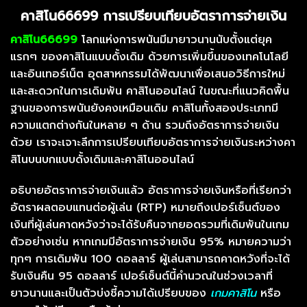
คาสิโน66699 การเปรียบเทียบอัตราการจ่ายเงิน
คาสิโน66699
โลกแห่งการพนันมีมายาวนานนับตั้งแต่ยุค
แรกๆ ของคาสิโนแบบดั้งเดิม ด้วยการเพิ่มขึ้นของเทคโนโลยี
และอินเทอร์เน็ต อุตสาหกรรมได้พัฒนาเพื่อเสนอวิธีการใหม่
และสะดวกในการเดิมพัน คาสิโนออนไลน์ ในขณะที่แนวคิดพื้น
ฐานของการพนันยังคงเหมือนเดิม คาสิโนทั้งสองประเภทมี
ความแตกต่างกันในหลาย ๆ ด้าน รวมถึงอัตราการจ่ายเงิน
ด้วย เราจะเจาะลึกการเปรียบเทียบอัตราการจ่ายเงินระหว่างคา
สิโนบนบกแบบดั้งเดิมและคาสิโนออนไลน์
อธิบายอัตราการจ่ายเงินแล้ว
อัตราการจ่ายเงินหรือที่เรียกว่า
อัตราผลตอบแทนต่อผู้เล่น (RTP) หมายถึงเปอร์เซ็นต์ของ
เงินที่ผู้เล่นคาดหวังว่าจะได้รับคืนจากยอดรวมที่เดิมพันในเกม
ตัวอย่างเช่น หากเกมมีอัตราการจ่ายเงิน 95% หมายความว่า
ทุกๆ การเดิมพัน 100 ดอลลาร์ ผู้เล่นสามารถคาดหวังที่จะได้
รับเงินคืน 95 ดอลลาร์ เปอร์เซ็นต์นี้คำนวณในช่วงเวลาที่
ยาวนานและเป็นตัวบ่งชี้ความได้เปรียบของ
เกมคาสิโน
หรือ