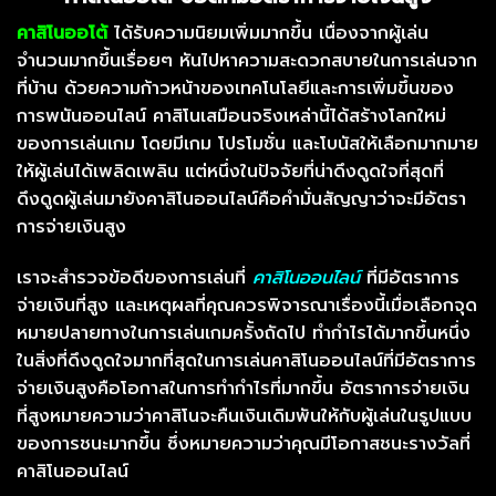
คาสิโนออโต้
ได้รับความนิยมเพิ่มมากขึ้น เนื่องจากผู้เล่น
จำนวนมากขึ้นเรื่อยๆ หันไปหาความสะดวกสบายในการเล่นจาก
ที่บ้าน ด้วยความก้าวหน้าของเทคโนโลยีและการเพิ่มขึ้นของ
การพนันออนไลน์ คาสิโนเสมือนจริงเหล่านี้ได้สร้างโลกใหม่
ของการเล่นเกม โดยมีเกม โปรโมชั่น และโบนัสให้เลือกมากมาย
ให้ผู้เล่นได้เพลิดเพลิน แต่หนึ่งในปัจจัยที่น่าดึงดูดใจที่สุดที่
ดึงดูดผู้เล่นมายังคาสิโนออนไลน์คือคำมั่นสัญญาว่าจะมีอัตรา
การจ่ายเงินสูง
เราจะสำรวจข้อดีของการเล่นที่
คาสิโนออนไลน์
ที่มีอัตราการ
จ่ายเงินที่สูง และเหตุผลที่คุณควรพิจารณาเรื่องนี้เมื่อเลือกจุด
หมายปลายทางในการเล่นเกมครั้งถัดไป
ทำกำไรได้มากขึ้น
หนึ่ง
ในสิ่งที่ดึงดูดใจมากที่สุดในการเล่นคาสิโนออนไลน์ที่มีอัตราการ
จ่ายเงินสูงคือโอกาสในการทำกำไรที่มากขึ้น อัตราการจ่ายเงิน
ที่สูงหมายความว่าคาสิโนจะคืนเงินเดิมพันให้กับผู้เล่นในรูปแบบ
ของการชนะมากขึ้น ซึ่งหมายความว่าคุณมีโอกาสชนะรางวัลที่
คาสิโนออนไลน์