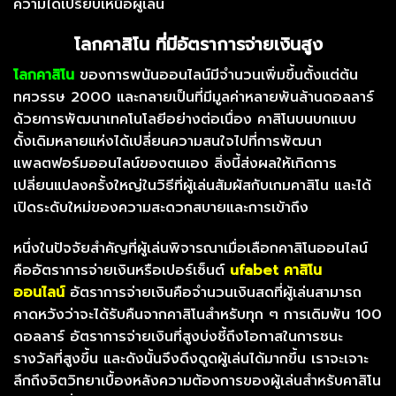
ความได้เปรียบเหนือผู้เล่น
โลกคาสิโน ที่มีอัตราการจ่ายเงินสูง
โลกคาสิโน
ของการพนันออนไลน์มีจำนวนเพิ่มขึ้นตั้งแต่ต้น
ทศวรรษ 2000 และกลายเป็นที่มีมูลค่าหลายพันล้านดอลลาร์
ด้วยการพัฒนาเทคโนโลยีอย่างต่อเนื่อง คาสิโนบนบกแบบ
ดั้งเดิมหลายแห่งได้เปลี่ยนความสนใจไปที่การพัฒนา
แพลตฟอร์มออนไลน์ของตนเอง สิ่งนี้ส่งผลให้เกิดการ
เปลี่ยนแปลงครั้งใหญ่ในวิธีที่ผู้เล่นสัมผัสกับเกมคาสิโน และได้
เปิดระดับใหม่ของความสะดวกสบายและการเข้าถึง
หนึ่งในปัจจัยสำคัญที่ผู้เล่นพิจารณาเมื่อเลือกคาสิโนออนไลน์
คืออัตราการจ่ายเงินหรือเปอร์เซ็นต์
ufabet คาสิโน
ออนไลน์
อัตราการจ่ายเงินคือจำนวนเงินสดที่ผู้เล่นสามารถ
คาดหวังว่าจะได้รับคืนจากคาสิโนสำหรับทุก ๆ การเดิมพัน 100
ดอลลาร์ อัตราการจ่ายเงินที่สูงบ่งชี้ถึงโอกาสในการชนะ
รางวัลที่สูงขึ้น และดังนั้นจึงดึงดูดผู้เล่นได้มากขึ้น เราจะเจาะ
ลึกถึงจิตวิทยาเบื้องหลังความต้องการของผู้เล่นสำหรับคาสิโน