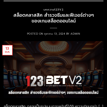
บทความ123V2
สล็อตคลาสสิค สำรวจธีมและฟีเจอร์ต่างๆ
ของเกมสล็อตออนไลน์
POSTED ON
ตุลาคม 13, 2024
BY
ADMIN
13
ต.ค.
สล็อตคลาสสิค กลายเป็นรูปแบบการพนันที่ได้รับความนิยมอย่า […]