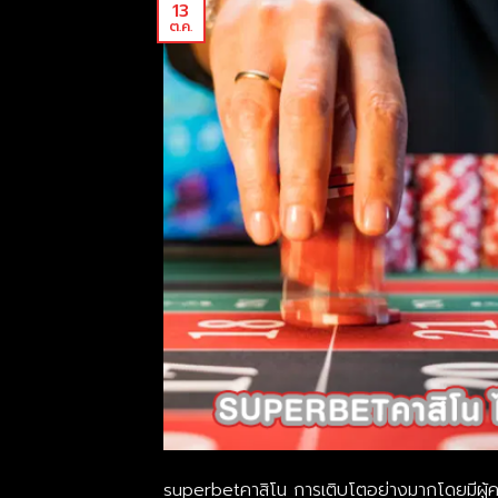
13
ต.ค.
superbetคาสิโน การเติบโตอย่างมากโดยมีผู้ค