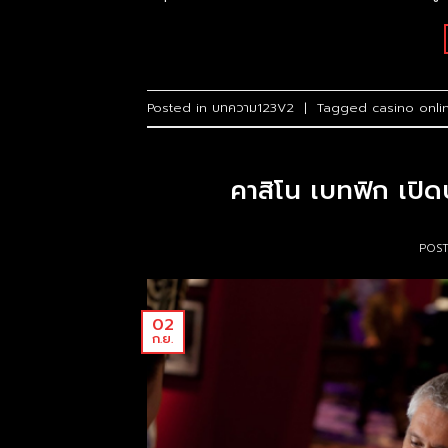
Posted in
บทความ123V2
|
Tagged
casino onli
คาสิโน เบทฟิก เปิดบ
POS
02
ก.ย.