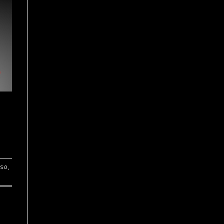
ตรง
,