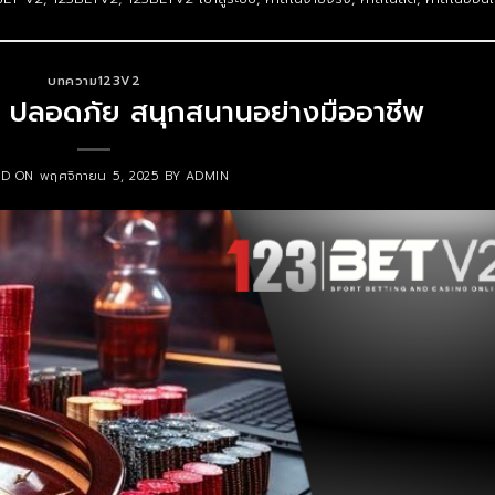
บทความ123V2
 ปลอดภัย สนุกสนานอย่างมืออาชีพ
ED ON
พฤศจิกายน 5, 2025
BY
ADMIN