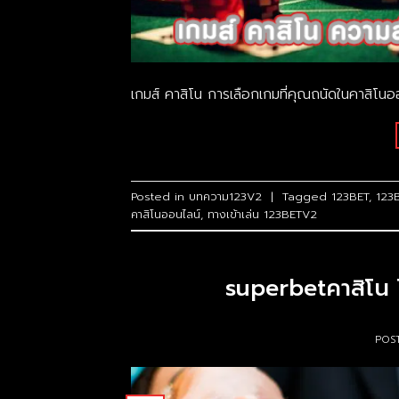
เกมส์ คาสิโน การเลือกเกมที่คุณถนัดในคาสิโนอ
Posted in
บทความ123V2
|
Tagged
123BET
,
123
คาสิโนออนไลน์
,
ทางเข้าเล่น 123BETV2
superbetคาสิโน ไ
POS