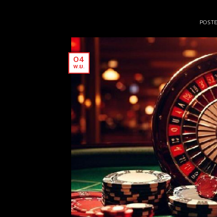
POST
04
พ.ย.