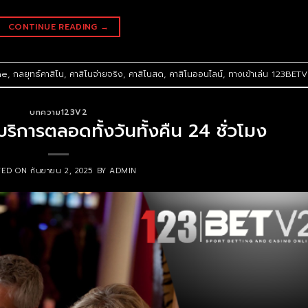
CONTINUE READING
→
ne
,
กลยุทธ์คาสิโน
,
คาสิโนจ่ายจริง
,
คาสิโนสด
,
คาสิโนออนไลน์
,
ทางเข้าเล่น 123BET
บทความ123V2
ริการตลอดทั้งวันทั้งคืน 24 ชั่วโมง
TED ON
กันยายน 2, 2025
BY
ADMIN