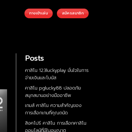
ทางเข้าเล่น
สมัครสมาชิก
Posts
คาสิโน 123luckyplay มั่นใจในการ
จ่ายเงินและโบนัส
คาสิโน pglucky88 ปลอดภัย
สนุกสนานอย่างมืออาชีพ
เกมส์ คาสิโน ความสำคัญของ
การเลือกเกมที่คุณถนัด
สิงคโปร์ คาสิโน การเลือกคาสิโน
ออนไลน์ที่มีใบอนุญาต