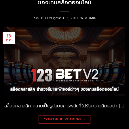
ของเกมสล็อตออนไลน์
POSTED ON
ตุลาคม 13, 2024
BY
ADMIN
13
ต.ค.
สล็อตคลาสสิค กลายเป็นรูปแบบการพนันที่ได้รับความนิยมอย่า […]
CONTINUE READING
→