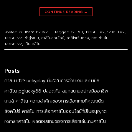
CONTINUE READING
→
Posted in
บทความ123V2
|
Tagged
123BET
,
123BET V2
,
123BETV2
,
123BETV2 เข้าสู่ระบบ
,
คาสิโนออนไลน์
,
คาสิโฯเว็บตรง
,
ทางเข้าเล่น
123BETV2
,
เว็บคาสิโน
Posts
คาสิโน 123luckyplay มั่นใจในการจ่ายเงินและโบนัส
คาสิโน pglucky88 ปลอดภัย สนุกสนานอย่างมืออาชีพ
เกมส์ คาสิโน ความสำคัญของการเลือกเกมที่คุณถนัด
สิงคโปร์ คาสิโน การเลือกคาสิโนออนไลน์ที่มีใบอนุญาต
romanคาสิโน ผลตอบแทนของการเลือกเล่นเกมคาสิโน