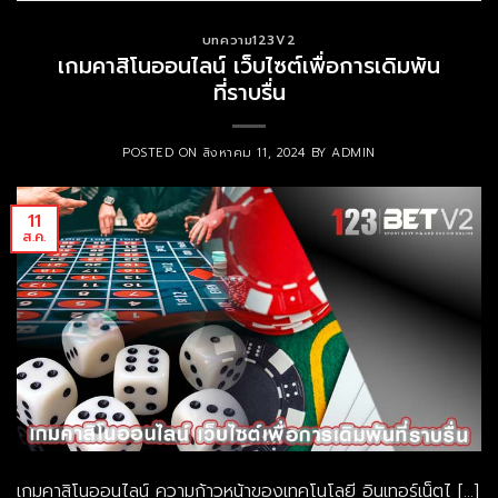
บทความ123V2
เกมคาสิโนออนไลน์ เว็บไซต์เพื่อการเดิมพัน
ที่ราบรื่น
POSTED ON
สิงหาคม 11, 2024
BY
ADMIN
11
ส.ค.
เกมคาสิโนออนไลน์ ความก้าวหน้าของเทคโนโลยี อินเทอร์เน็ตไ […]