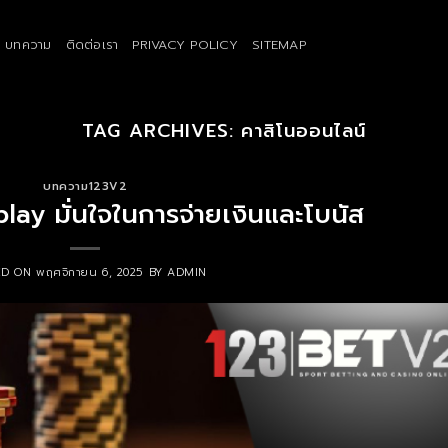
บทความ
ติดต่อเรา
PRIVACY POLICY
SITEMAP
TAG ARCHIVES:
คาสิโนออนไลน์
บทความ123V2
lay มั่นใจในการจ่ายเงินและโบนัส
ED ON
พฤศจิกายน 6, 2025
BY
ADMIN