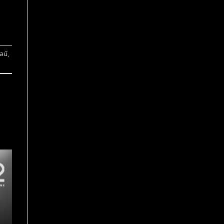
ลน์
,