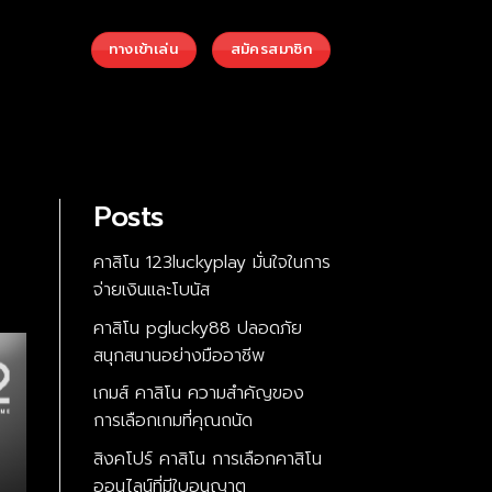
ทางเข้าเล่น
สมัครสมาชิก
Posts
คาสิโน 123luckyplay มั่นใจในการ
จ่ายเงินและโบนัส
คาสิโน pglucky88 ปลอดภัย
สนุกสนานอย่างมืออาชีพ
เกมส์ คาสิโน ความสำคัญของ
การเลือกเกมที่คุณถนัด
สิงคโปร์ คาสิโน การเลือกคาสิโน
ออนไลน์ที่มีใบอนุญาต