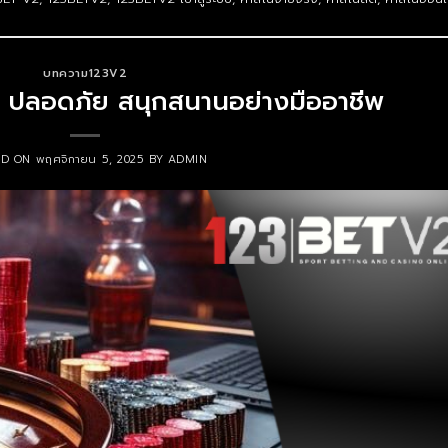
บทความ123V2
 ปลอดภัย สนุกสนานอย่างมืออาชีพ
ED ON
พฤศจิกายน 5, 2025
BY
ADMIN