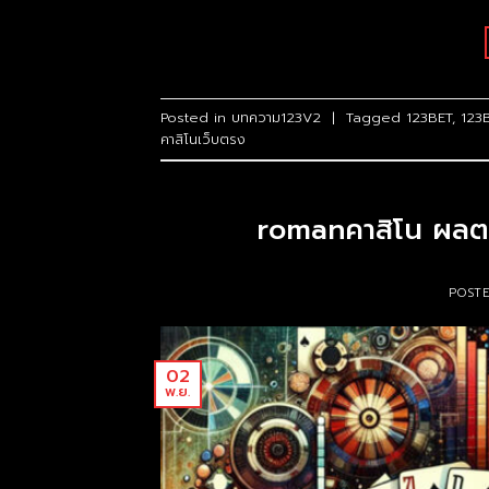
Posted in
บทความ123V2
|
Tagged
123BET
,
123
คาสิโนเว็บตรง
romanคาสิโน ผลต
POST
02
พ.ย.