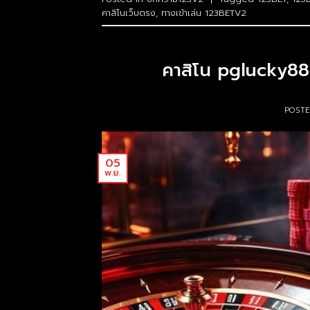
คาสิโนเว็บตรง
,
ทางเข้าเล่น 123BETV2
คาสิโน pglucky88
POST
05
พ.ย.