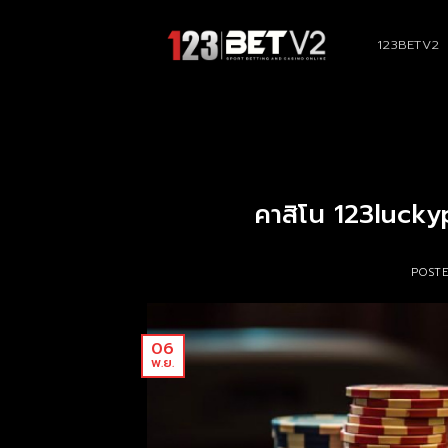
Skip
to
123BETV2
content
คาสิโน 123luckyp
POST
06
พ.ย.