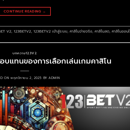
CONTINUE READING
→
BET V2
,
123BETV2
,
123BETV2 เข้าสู่ระบบ
,
คาสิโนจ่ายจริง
,
คาสิโนสด
,
คาสิโนออนไ
บทความ123V2
อบแทนของการเลือกเล่นเกมคาสิโน
ED ON
พฤศจิกายน 2, 2025
BY
ADMIN