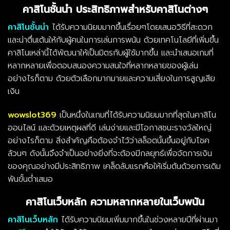
คาสิโนชั้นนำ ประสิทธิภาพสำหรับคาสิโนต่างๆ
คาสิโนชั้นนำ
ได้รับความนิยมมากขึ้นเรื่อยๆโดยเสนอวิธีที่สะดวก
และน่าตื่นเต้นให้กับผู้คนในการเล่นการพนัน ด้วยเทคโนโลยีที่เพิ่มขึ้น
คาสิโนเหล่านี้ได้พัฒนาให้เป็นมิตรกับผู้ใช้มากขึ้น และนำเสนอเกมที่
หลากหลายเพื่อตอบสนองความสนใจที่หลากหลายของผู้เล่น
อย่างไรก็ตาม ด้วยตัวเลือกมากมายและความเสี่ยงในการสูญเสีย
เงิน
wowslot369
เป็นหนึ่งในเกมที่ได้รับความนิยมมากที่สุดในคาสิโน
ออนไลน์ และด้วยเหตุผลที่ดี เล่นง่ายและมีโอกาสชนะรางวัลใหญ่
อย่างไรก็ตาม สิ่งสำคัญคือต้องจำไว้ว่าสล็อตนั้นขึ้นอยู่กับโชค
ล้วนๆ ดังนั้นจึงจำเป็นอย่างยิ่งที่จะต้องมีกลยุทธ์เพื่อจัดการเงิน
ของคุณอย่างมีประสิทธิภาพ เคล็ดลับแรกคือให้เริ่มต้นด้วยการเดิม
พันขั้นต่ำเสมอ
คาสิโนเว็บหลัก ความหลากหลายในเว็บพนัน
คาสิโนเว็บหลัก
ได้รับความนิยมเพิ่มมากขึ้นในช่วงหลายปีที่ผ่านมา