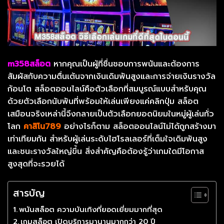
m358สล็อต
หากคุณเป็นผู้ที่ชื่นชอบการพนันและต้องการ
สัมผัสกับความตื่นเต้นจากเงินเดิมพันสูงและการจ่ายเงินรางวัล
ก้อนโต สล็อตออนไลน์คือตัวเลือกที่สมบูรณ์แบบสำหรับคุณ
ด้วยตัวเลือกนับพันที่พร้อมให้เล่นเพียงแค่คลิกปุ่ม สล็อต
เสมือนจริงเหล่านี้จึงกลายเป็นตัวเลือกยอดนิยมในหมู่ผู้เล่นทั่ว
โลก
คาสิโน789
อย่างไรก็ตาม สล็อตออนไลน์ไม่ได้ถูกสร้างมา
เท่าเทียมกัน สำหรับผู้เล่นระดับไฮโรลเลอร์ที่เต็มใจเดิมพันสูง
และชนะรางวัลใหญ่ขึ้น สิ่งสำคัญคือต้องรู้ว่าเกมใดมีโอกาส
สูงสุดที่จะรวยได้
สารบัญ
พนันสล็อต ความบันเทิงที่ยอดเยี่ยมมากที่สุด
เกมสล็อต เปิดบริการมานานมากกว่า 20 ปี