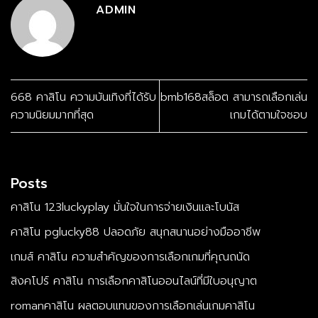
ADMIN
668 คาสิโน ความบันเทิงที่ได้รับ
bmb168สล็อต สามารถเลือกเล่น
ความนิยมมากที่สุด
เกมได้ตามใจชอบ
Posts
คาสิโน 123luckyplay มั่นใจในการจ่ายเงินและโบนัส
คาสิโน pglucky88 ปลอดภัย สนุกสนานอย่างมืออาชีพ
เกมส์ คาสิโน ความสำคัญของการเลือกเกมที่คุณถนัด
สิงคโปร์ คาสิโน การเลือกคาสิโนออนไลน์ที่มีใบอนุญาต
romanคาสิโน ผลตอบแทนของการเลือกเล่นเกมคาสิโน