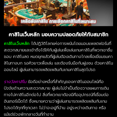
คาสิโนเว็บหลัก มอบความปลอดภัยให้กับสมาชิก
คาสิโนเว็บหลัก
ได้ปฏิวัติโลกแห่งการพนันโดยมอบแพลตฟอร์มที่
สะดวกสบายและเข้าถึงได้ให้กับผู้เล่นเพื่อเล่นเกมคาสิโนที่พวกเขาชื่น
ชอบ คาสิโนสด หมดยุคแล้วที่ผู้เล่นต้องเดินทางไกลเพื่อเยี่ยมชมคา
สิโนทางบก รอคิวยาวเพื่อเล่น และต้องรับมือกับฝูงชน ด้วยคาสิโน
ออนไลน์ ผู้เล่นสามารถเพลิดเพลินกับเกมคาสิโนสุดโปรด
รางวัลคาสิโน
ข้อดีอย่างหนึ่งที่สำคัญของคาสิโนออนไลน์คือ
ปัจจัยด้านความสะดวกสบาย ผู้เล่นไม่จำเป็นต้องวางแผนการเดิน
ทางไปคาสิโนอีกต่อไป สิ่งที่พวกเขาต้องมีคืออุปกรณ์ที่เชื่อมต่อ
อินเทอร์เน็ตได้ ซึ่งหมายความว่าผู้เล่นสามารถเพลิดเพลินกับเกม
โปรดได้ทุกที่ทุกเวลา ไม่ว่าจะอยู่ที่บ้าน อยู่ระหว่างเดินทาง หรือ
แม้แต่ช่วงพักกลางวันที่ทำงาน