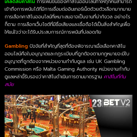
เคล็ดลับคาสิโน
การเพิ่มขึ้นของคาสิโนออนไลน์ทำให้ทุกคนสามารถ
เข้าถึงการพนันได้ที่มีการเชื่อมต่ออินเทอร์เน็ตด้วยตัวเลือกมากมาย
การเลือกคาสิโนออนไลน์ที่เหมาะสมอาจเป็นงานที่น่ากังวล อย่างไร
ก็ตาม การเลือกเว็บไซต์ที่มีชื่อเสียงและเชื่อถือได้เป็นสิ่งสำคัญเพื่อ
ให้แน่ใจว่าจะได้รับประสบการณ์การพนันที่ปลอดภัย
Gambling
ปัจจัยที่สำคัญที่สุดที่ต้องพิจารณาเมื่อเลือกคาสิโน
ออนไลน์คือใบอนุญาตและกฎระเบียบที่ถูกต้องตามกฎหมายจะมีใบ
อนุญาตที่ถูกต้องจากหน่วยงานกำกับดูแล เช่น UK Gambling
Commission หรือ Malta Gaming Authority หน่วยงานกำกับ
ดูแลเหล่านี้รับรองว่าคาสิโนดำเนินการตามมาตรฐาน
คาสิโนที่ทัน
สมัย