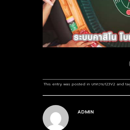
This entry was posted in
บทความ123V2
and t
ADMIN