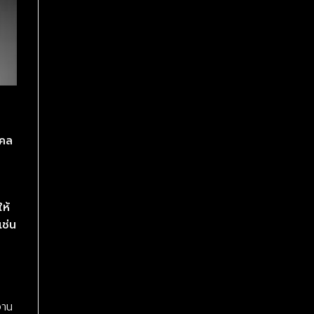
คคล
ห้
เช่น
งาน