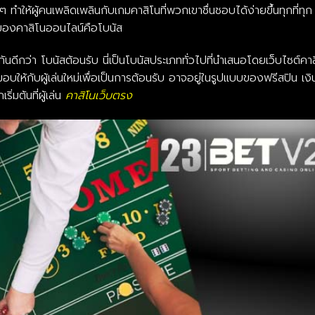
ทำให้ผู้คนเพลิดเพลินกับเกมคาสิโนที่พวกเขาชื่นชอบได้ง่ายขึ้นทุกที่ทุก
จของคาสิโนออนไลน์คือโบนัส
ันดีกว่า โบนัสต้อนรับ นี่เป็นโบนัสประเภททั่วไปที่นำเสนอโดยเว็บไซต์คา
มอบให้กับผู้เล่นใหม่เพื่อเป็นการต้อนรับ อาจอยู่ในรูปแบบของฟรีสปิน เงิ
ิ่มต้นที่ผู้เล่น
คาสิโนเว็บตรง