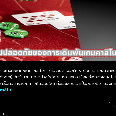
นอเกมที่หลากหลายและมีโอกาสที่จะชนะรางวัลใหญ่ ด้วยความสะดวกส
ึงดูดผู้เล่นจำนวนมาก อย่างไรก็ตาม หลายๆ คนลังเลที่จะลองเสี่ยงโช
เร็จคือการเลือก คาสิโนออนไลน์ ที่มีชื่อเสียง จำเป็นอย่างยิ่งที่ต้องท
คาสิโน
ภท