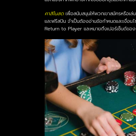
คาสิโนสด
เพื่อสนับสนุนให้พวกเขาสมัครหรือเล่น
และฟรีสปิน จำเป็นต้องอ่านข้อกำหนดและเงื่อนไ
Return to Player และหมายถึงเปอร์เซ็นต์ของการเ