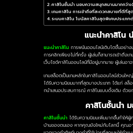
คาสิโนชั้นนำ มอบความสนุกสนานมากกว่าเ
เกมคาสิโน การเข้าถึงที่สะดวกสบายที่ดีที่สุ
ระบบคาสิโน โบนัสคาสิโนสุดพิเศษประเภทต
แนะนำคาสิโน 
แนะนำคาสิโน
การพนันออนไลน์เติบโตขึ้นอย่าง
การคลิกเพียงไม่กี่ครั้ง ผู้เล่นก็สามารถเข้
เว็บไซต์คาสิโนออนไลน์ที่มีอยู่มากมาย ผู้เล่นอาจร
เ
กมสล็อตเป็นเกมหลักในคาสิโนออนไลน์ส่วนใหญ่ 
ได้รับความนิยมมากที่สุดบางประเภท ได้แก่ สล
กนำเสนอประสบการณ์ คาสิโนแบบดั้งเดิม ด้วยกร
คาสิโนชั้นนำ
คาสิโนชั้นนำ
ได้รับความนิยมเพิ่มมากขึ้นทำให้ผู
บ้านของตนเอง หากคุณยังใหม่กับโลกนี้ คุณอาจร
แจกแจงคำศัพท์บางคำที่ใช้บ่อยที่สุดและให้คำแน