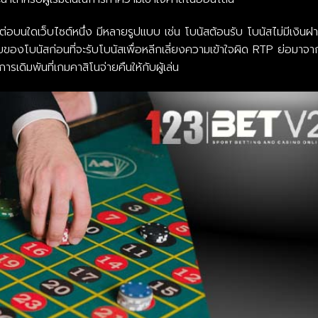
ต่อบนใดเว็บไซต์หนึ่ง มีหลายรูปแบบ เช่น โบนัสต้อนรับ โบนัสไม่มีเงินฝ
ขของโบนัสก่อนที่จะรับโบนัสเพื่อหลีกเลี่ยงความเข้าใจผิด RTP ย่อมาจา
ดิมพันที่เกมคาสิโนจ่ายคืนให้กับผู้เล่น