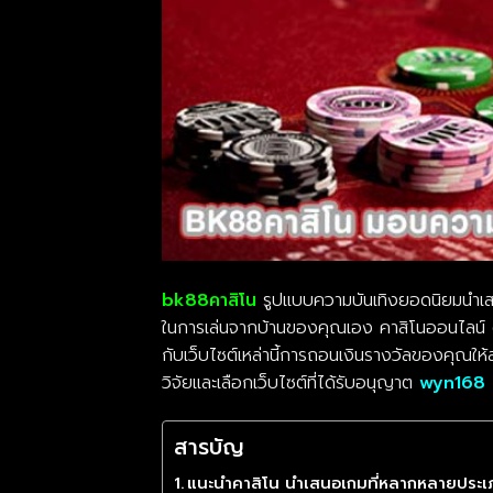
bk88คาสิโน
รูปแบบความบันเทิงยอดนิยมนำเส
ในการเล่นจากบ้านของคุณเอง คาสิโนออนไลน์ ด
กับเว็บไซต์เหล่านี้การถอนเงินรางวัลของคุณให้สำ
วิจัยและเลือกเว็บไซต์ที่ได้รับอนุญาต
wyn168 
สารบัญ
แนะนำคาสิโน นำเสนอเกมที่หลากหลายประเ