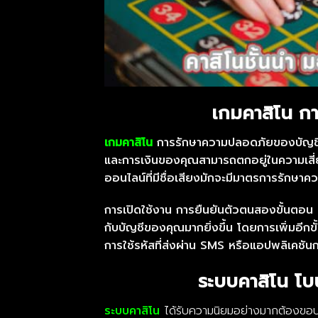
เกมคาสิโน การ
เกมคาสิโน
การรักษาความปลอดภัยของบัญ
และการเงินของคุณสามารถตกอยู่ในความเสี่ย
ออนไลน์ที่มีชื่อเสียงมักจะมีมาตรการรักษา
การเปิดใช้งาน การยืนยันตัวตนสองขั้นตอ
กับบัญชีของคุณมากยิ่งขึ้น โดยการเพิ่มอีก
การใช้รหัสที่ส่งผ่าน SMS หรือแอปพลิเคชั
ระบบคาสิโน โบ
ระบบคาสิโน
ได้รับความนิยมอย่างมากต้องขอบค