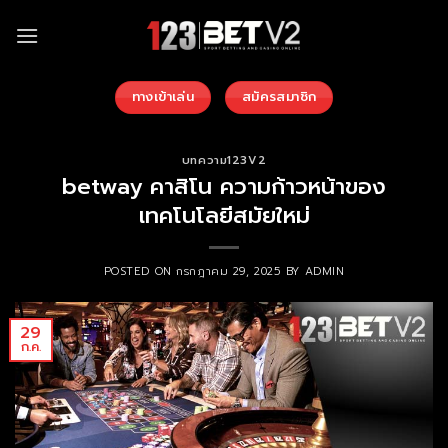
Skip
to
content
ทางเข้าเล่น
สมัครสมาชิก
บทความ123V2
betway คาสิโน ความก้าวหน้าของ
เทคโนโลยีสมัยใหม่
POSTED ON
กรกฎาคม 29, 2025
BY
ADMIN
29
ก.ค.