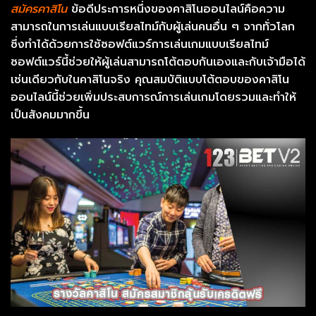
สมัครคาสิโน
ข้อดีประการหนึ่งของคาสิโนออนไลน์คือความ
สามารถในการเล่นแบบเรียลไทม์กับผู้เล่นคนอื่น ๆ จากทั่วโลก
ซึ่งทำได้ด้วยการใช้ซอฟต์แวร์การเล่นเกมแบบเรียลไทม์
ซอฟต์แวร์นี้ช่วยให้ผู้เล่นสามารถโต้ตอบกันเองและกับเจ้ามือได้
เช่นเดียวกับในคาสิโนจริง คุณสมบัติแบบโต้ตอบของคาสิโน
ออนไลน์นี้ช่วยเพิ่มประสบการณ์การเล่นเกมโดยรวมและทำให้
เป็นสังคมมากขึ้น