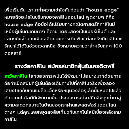
เพื่อเริ่มต้น เรามาทำความเข้าใจกันก่อนว่า “house edge”
หมายถึงอะไรในบริบทของคาสิโนออนไลน์ พูดง่ายๆ ก็คือ
house edge คือข้อได้เปรียบทางคณิตศาสตร์ที่คาสิโนมี
เหนือผู้เล่นในเกมใดๆ ก็ตาม โดยแสดงเป็นเปอร์เซ็นต์ และ
แสดงถึงจำนวนเงินเฉลี่ยของการเดิมพันแต่ละครั้งที่คาสิโนจะ
รักษาไว้ได้ในช่วงเวลาหนึ่ง ซึ่งหมายความว่าสำหรับทุกๆ 100
ดอลลาร์
รางวัลคาสิโน สมัครสมาชิกลุ้นรับเครดิตฟรี
ราวัลคาสิโน
โลกของการพนันได้พัฒนาไปอย่างมากด้วยการ
ถือกำเนิดสมัยที่ผู้เล่นต้องเดินทางไปที่คาสิโนจริงเพื่อลอง
เสี่ยงโชคกับเกมแบล็คแจ็คหรือหมุนวงล้อรูเล็ตนั้นหมดไปแล้ว
ด้วยเทคโนโลยีที่เพิ่มมากขึ้น ประสบการณ์คาสิโนจึงถูกนำมาสู่
ความสะดวกสบายในบ้านของเราผ่านแพลตฟอร์มออนไลน์
ต่างๆ แต่คุณเคยหยุดสงสัยเกี่ยวกับเทคโนโลยีเบื้องหลังเกม
คาสิโน