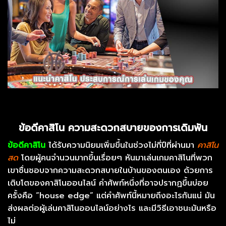
ข้อดีคาสิโน ความสะดวกสบายของการเดิมพัน
ข้อดีคาสิโน
ได้รับความนิยมเพิ่มขึ้นในช่วงไม่กี่ปีที่ผ่านมา
คาสิโน
สด
โดยผู้คนจำนวนมากขึ้นเรื่อยๆ หันมาเล่นเกมคาสิโนที่พวก
เขาชื่นชอบจากความสะดวกสบายในบ้านของตนเอง ด้วยการ
เติบโตของคาสิโนออนไลน์ คำศัพท์หนึ่งที่อาจปรากฏขึ้นบ่อย
ครั้งคือ “house edge” แต่คำศัพท์นี้หมายถึงอะไรกันแน่ มัน
ส่งผลต่อผู้เล่นคาสิโนออนไลน์อย่างไร และมีวิธีเอาชนะมันหรือ
ไม่