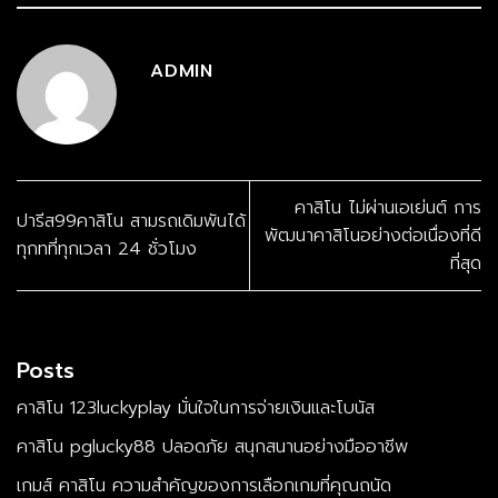
ADMIN
คาสิโน ไม่ผ่านเอเย่นต์ การ
ปารีส99คาสิโน สามรถเดิมพันได้
พัฒนาคาสิโนอย่างต่อเนื่องที่ดี
ทุกทที่ทุกเวลา 24 ชั่วโมง
ที่สุด
Posts
คาสิโน 123luckyplay มั่นใจในการจ่ายเงินและโบนัส
คาสิโน pglucky88 ปลอดภัย สนุกสนานอย่างมืออาชีพ
เกมส์ คาสิโน ความสำคัญของการเลือกเกมที่คุณถนัด