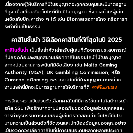
เนื่องจากผู้ให้บริการที่มีใบอนุญาตจะถูกควบคุมและมีมาตรฐาน
ที่สูง เมื่อเทียบกับเว็บไซต์ที่ไม่มีใบอนุญาต ซึ่งอาจทำให้ผู้เล่น
เผชิญกับปัญหาต่าง ๆ ได้ เช่น มีโอกาสเจอการโกง หรือการก
ระทำที่ไม่เป็นธรรม
คาสิโนชั้นนำ วิธีเลือกคาสิโนที่ดีที่สุดในปี 2025
คาสิโนชั้นนำ
เป็นสิ่งสำคัญสำหรับผู้เล่นที่ต้องการประสบการณ์
ที่ปลอดภัยและสนุกสนาน
เลือกคาสิโนออนไลน์ที่มีใบอนุญาต
จากหน่วยงานการพนันที่มีชื่อเสียง เช่น Malta Gaming
Authority (MGA), UK Gambling Commission, หรือ
Curacao eGaming เพราะคาสิโนที่มีใบอนุญาตจากหน่วย
งานเหล่านี้มักจะมีมาตรฐานการให้บริการที่ดี
คาสิโนมาแรง
เลือกคาสิโนที่มีการใช้เทคโนโลยีการเข้า
การรักษาความเป็นส่วนตัว
รหัส SSL เพื่อรักษาความปลอดภัยของข้อมูลส่วนบุคคลและ
การทำธุรกรรมการเงินของผู้เล่น
ตรวจสอบว่าเว็บไซต์มีนโย
บายความเป็นส่วนตัวที่ชัดเจนและปกป้องข้อมูลของคุณอย่าง
เข้มงวด
ควรเลือกคาสิโนที่มีการเสนอเกมหลากหลายประเภท