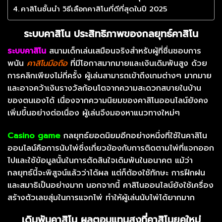
คาสิโนชั้นนำ วิธีเลือกคาสิโนที่ดีที่สุดในปี 2025
ระบบคาสิโน ประสิทธิภาพของกลยุทธ์คาสิโน
ระบบคาสิโน
สนามเด็กเล่นเสมือนจริงสำหรับผู้ที่ชื่นชอบการ
พนัน
คาสิโนมือถือ
ที่มีโอกาสมากมายและเงินเดิมพันสูง ด้วย
การคลิกเพียงไม่กี่ครั้ง ผู้เล่นสามารถเข้าถึงเกมต่างๆ มากมาย
และอาจคว้าเงินรางวัลก้อนโตจากความสะดวกสบายในบ้าน
ของตนเองได้ เนื่องจากความนิยมของคาสิโนออนไลน์ยังคง
เพิ่มขึ้นอย่างต่อเนื่อง ผู้เล่นจึงมองหาแนวทางใหม่ๆ
Casino game
ก
ลยุทธ์ยอดนิยมอีกอย่างหนึ่งที่ใช้ในคาสิโน
ออนไลน์คือการนับไพ่ซึ่งเกี่ยวข้องกับการติดตามไพ่ที่แจกออก
ไปและใช้ข้อมูลนั้นในการตัดสินใจเดิมพันในอนาคต แม้ว่า
กลยุทธ์นี้จะพิสูจน์แล้วว่าได้ผล แต่ก็ต้องใช้ทักษะ การฝึกฝน
และสมาธิเป็นอย่างมาก นอกจากนี้ คาสิโนออนไลน์ยังใช้เครื่อง
สร้างตัวเลขสุ่มในการแจกไพ่ ทำให้ผู้เล่นนับไพ่ได้ยากมาก
เดิมพันคาสิโน ผลตอบแทนสูงที่คาสิโนยุคใหม่