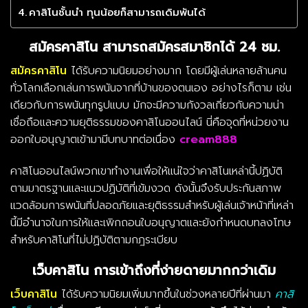
คาสิโนชั้นนำ ทุนน้อยก็สามารถเดิมพันได้
สมัครคาสิโน สามารถสมัครสมาชิกได้ 24 ชม.
สมัครคาสิโน
ได้รับความนิยมอย่างมาก โดยมีผู้เล่นหลายล้านคน
ทั่วโลกเลือกเล่นการพนันจากที่บ้านของตนเอง อย่างไรก็ตาม เช่น
เดียวกับการพนันทุกรูปแบบ มักจะมีความกังวลเกี่ยวกับความน่า
เชื่อถือและความยุติธรรมของคาสิโนออนไลน์ นี่คือจุดที่หน่วยงาน
ออกใบอนุญาตเข้ามามีบทบาทต่อเนื่อง
cream888
คาสิโนออนไลน์พวกเขาทำงานเพื่อให้แน่ใจว่าคาสิโนเหล่านี้ปฏิบัติ
ตามมาตรฐานและแนวปฏิบัติที่เข้มงวด ดังนั้นจึงรับประกันสภาพ
แวดล้อมการพนันที่ปลอดภัยและยุติธรรมสำหรับผู้เล่นเจ้าหน้าที่เหล่า
นี้มีอำนาจในการให้และเพิกถอนใบอนุญาตและยังกำหนดบทลงโทษ
สำหรับคาสิโนที่ไม่ปฏิบัติตามกฎระเบียบ
เว็บคาสิโน การเข้าถึงที่ง่ายดายมากกว่าเดิม
เว็บคาสิโน
ได้รับความนิยมเพิ่มมากขึ้นในช่วงหลายปีที่ผ่านมา
คาสิ