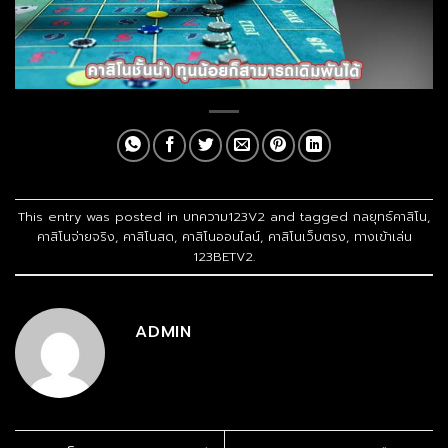
This entry was posted in
บทความ123V2
and tagged
กลยุทธ์คาสิโน
,
คาสิโนจ่ายจริง
,
คาสิโนสด
,
คาสิโนออนไลน์
,
คาสิโนเว็บตรง
,
ทางเข้าเล่น
123BETV2
.
ADMIN