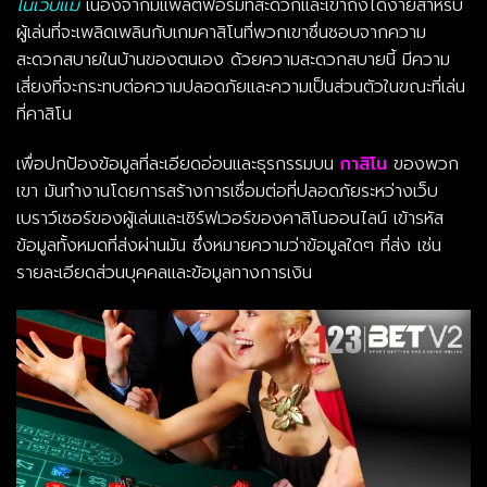
โนเว็บแม่
เนื่องจากมีแพลตฟอร์มที่สะดวกและเข้าถึงได้ง่ายสำหรับ
ผู้เล่นที่จะเพลิดเพลินกับเกมคาสิโนที่พวกเขาชื่นชอบจากความ
สะดวกสบายในบ้านของตนเอง ด้วยความสะดวกสบายนี้ มีความ
เสี่ยงที่จะกระทบต่อความปลอดภัยและความเป็นส่วนตัวในขณะที่เล่น
ที่คาสิโน
เพื่อปกป้องข้อมูลที่ละเอียดอ่อนและธุรกรรมบน
กาสิโน
ของพวก
เขา มันทำงานโดยการสร้างการเชื่อมต่อที่ปลอดภัยระหว่างเว็บ
เบราว์เซอร์ของผู้เล่นและเซิร์ฟเวอร์ของคาสิโนออนไลน์ เข้ารหัส
ข้อมูลทั้งหมดที่ส่งผ่านมัน ซึ่งหมายความว่าข้อมูลใดๆ ที่ส่ง เช่น
รายละเอียดส่วนบุคคลและข้อมูลทางการเงิน