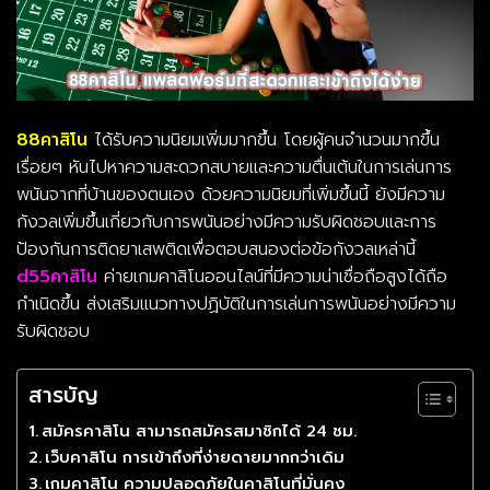
88คาสิโน
ได้รับความนิยมเพิ่มมากขึ้น โดยผู้คนจำนวนมากขึ้น
เรื่อยๆ หันไปหาความสะดวกสบายและความตื่นเต้นในการเล่นการ
พนันจากที่บ้านของตนเอง ด้วยความนิยมที่เพิ่มขึ้นนี้ ยังมีความ
กังวลเพิ่มขึ้นเกี่ยวกับการพนันอย่างมีความรับผิดชอบและการ
ป้องกันการติดยาเสพติดเพื่อตอบสนองต่อข้อกังวลเหล่านี้
d55คาสิโน
ค่ายเกมคาสิโนออนไลน์ที่มีความน่าเชื่อถือสูงได้ถือ
กำเนิดขึ้น ส่งเสริมแนวทางปฏิบัติในการเล่นการพนันอย่างมีความ
รับผิดชอบ
สารบัญ
สมัครคาสิโน สามารถสมัครสมาชิกได้ 24 ชม.
เว็บคาสิโน การเข้าถึงที่ง่ายดายมากกว่าเดิม
เกมคาสิโน ความปลอดภัยในคาสิโนที่มั่นคง