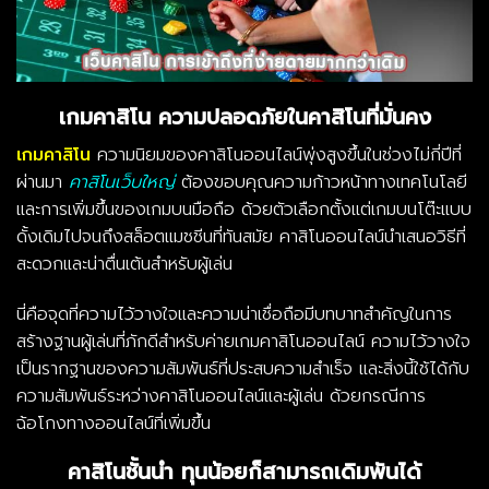
เกมคาสิโน ความปลอดภัยในคาสิโนที่มั่นคง
เกมคาสิโน
ความนิยมของคาสิโนออนไลน์พุ่งสูงขึ้นในช่วงไม่กี่ปีที่
ผ่านมา
คาสิโนเว็บใหญ่
ต้องขอบคุณความก้าวหน้าทางเทคโนโลยี
และการเพิ่มขึ้นของเกมบนมือถือ ด้วยตัวเลือกตั้งแต่เกมบนโต๊ะแบบ
ดั้งเดิมไปจนถึงสล็อตแมชชีนที่ทันสมัย ​​คาสิโนออนไลน์นำเสนอวิธีที่
สะดวกและน่าตื่นเต้นสำหรับผู้เล่น
นี่คือจุดที่ความไว้วางใจและความน่าเชื่อถือมีบทบาทสำคัญในการ
สร้างฐานผู้เล่นที่ภักดีสำหรับค่ายเกมคาสิโนออนไลน์ ความไว้วางใจ
เป็นรากฐานของความสัมพันธ์ที่ประสบความสำเร็จ และสิ่งนี้ใช้ได้กับ
ความสัมพันธ์ระหว่างคาสิโนออนไลน์และผู้เล่น ด้วยกรณีการ
ฉ้อโกงทางออนไลน์ที่เพิ่มขึ้น
คาสิโนชั้นนำ ทุนน้อยก็สามารถเดิมพันได้