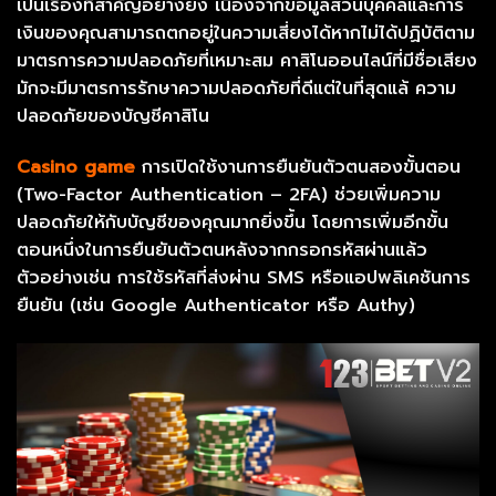
เป็นเรื่องที่สำคัญอย่างยิ่ง เนื่องจากข้อมูลส่วนบุคคลและการ
เงินของคุณสามารถตกอยู่ในความเสี่ยงได้หากไม่ได้ปฏิบัติตาม
มาตรการความปลอดภัยที่เหมาะสม คาสิโนออนไลน์ที่มีชื่อเสียง
มักจะมีมาตรการรักษาความปลอดภัยที่ดีแต่ในที่สุดแล้ ความ
ปลอดภัยของบัญชีคาสิโน
Casino game
การเปิดใช้งานการยืนยันตัวตนสองขั้นตอน
(Two-Factor Authentication – 2FA) ช่วยเพิ่มความ
ปลอดภัยให้กับบัญชีของคุณมากยิ่งขึ้น โดยการเพิ่มอีกขั้น
ตอนหนึ่งในการยืนยันตัวตนหลังจากกรอกรหัสผ่านแล้ว
ตัวอย่างเช่น การใช้รหัสที่ส่งผ่าน SMS หรือแอปพลิเคชันการ
ยืนยัน (เช่น Google Authenticator หรือ Authy)