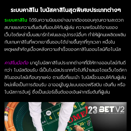
ระบบคาสิโน โบนัสคาสิโนสุดพิเศษประเภทต่างๆ
ระบบคาสิโน
ได้รับความนิยมอย่างมากต้องขอบคุณความสะดวก
สบายและความตื่นเต้นที่มอบให้กับผู้เล่น ความพร้อมใช้งานของ
เว็บไซต์เหล่านี้บนสมาร์ทโฟนและอุปกรณ์อื่นๆ ทำให้ผู้คนเพลิดเพลิน
กับเกมคาสิโนที่พวกเขาชื่นชอบได้ง่ายขึ้นทุกที่ทุกเวลา หนึ่งใน
เหตุผลสำคัญเบื้องหลังความสำเร็จของคาสิโนออนไลน์คือโบนัส
คาสิโนมือถือ
มาดูโบนัสคาสิโนประเภทต่างๆที่มีให้ทางออนไลน์กันดี
กว่า โบนัสต้อนรับ นี่เป็นโบนัสประเภททั่วไปที่นำเสนอโดยเว็บไซต์คา
สิโนออนไลน์เกือบทุกแห่ง ตามชื่อที่แนะนำ โบนัสนี้จะมอบให้กับผู้เล่น
ใหม่เพื่อเป็นการต้อนรับ อาจอยู่ในรูปแบบของฟรีสปิน เงินคืน หรือ
โบนัสการจับคู่ ซึ่งเป็นเปอร์เซ็นต์ของเงินฝากเริ่มต้นที่ผู้เล่น