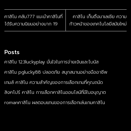
คาสิโน คลับ777 แนะนำคาสิโนที่
คาสิโน เก็นติ้งมาเลเซีย ความ
ได้รับความนิยมอย่างมาก 19
ก้าวหน้าของเทคโนโลยีสมัยใหม่
Posts
คาสิโน 123luckyplay มั่นใจในการจ่ายเงินและโบนัส
คาสิโน pglucky88 ปลอดภัย สนุกสนานอย่างมืออาชีพ
เกมส์ คาสิโน ความสำคัญของการเลือกเกมที่คุณถนัด
สิงคโปร์ คาสิโน การเลือกคาสิโนออนไลน์ที่มีใบอนุญาต
romanคาสิโน ผลตอบแทนของการเลือกเล่นเกมคาสิโน