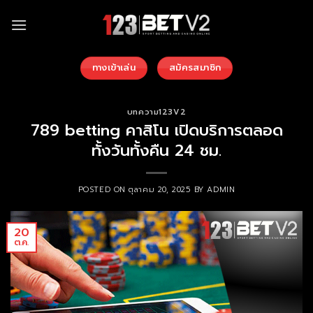
Skip
to
content
ทางเข้าเล่น
สมัครสมาชิก
บทความ123V2
789 betting คาสิโน เปิดบริการตลอด
ทั้งวันทั้งคืน 24 ชม.
POSTED ON
ตุลาคม 20, 2025
BY
ADMIN
20
ต.ค.