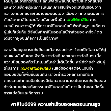
โดยผู้เล่นจากทั่วทุกมุมโลกเพลิดเพลินกับความสะดวกสบาย
และความยืดหยุ่นในการเล่นเกมคาสิโนที่พวกเขาชื่นชอบจาก
ความสะดวกสบายในบ้านของตนเอง เนื่องจากความต้องการ
ตัวเลือกคาสิโนออนไลน์ยังคงเพิ่มขึ้น
เฮง36คาสิโน
การ
แข่งขันระหว่างผู้ให้บริการคาสิโนออนไลน์เพื่อดึงดูดและรักษา
ผู้เล่นก็เช่นกัน วิธีหนึ่งที่คาสิโนออนไลน์กำลังมองหาที่จะโดด
เด่นจากฝูงชนคือการเป็นเจ้าภาพ
และสนับสนุนการแข่งขันและกิจกรรมต่างๆ โดยเปิดโอกาสให้ผู้
เล่นแข่งขันกันเองเพื่อรับรางวัลเงินสดและรางวัลอื่นๆ เมื่อ
ความนิยมของทัวร์นาเมนต์เหล่านี้เติบโตขึ้น ค่าใช้จ่ายสำหรับผู้
ให้บริการ
เกมคาสิโนออนไลน์
ในแง่ของผลตอบแทนค่า
คอมมิชชั่นก็เพิ่มขึ้นเช่นกัน เราจะสำรวจผลกระทบที่ผล
ตอบแทนค่าคอมมิชชันสูงมีต่อความสามารถในการแข่งขันของ
ทัวร์นาเมนต์และกิจกรรมคาสิโนออนไลน์
การคืนค่าคอมมิชชั่น
การแข่งขันและกิจกรรม
คาสิโน6699 ความสำเร็จของผลตอบแทนสูง