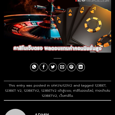
This entry was posted in
บทความ123V2
and tagged
123BET
,
123BET V2
,
123BETV2
,
123BETV2 เข้าสู่ระบบ
,
คาสิโนออนไลน์
,
ทางเข้าเล่น
123BETV2
,
เว็บคาสิโน
.