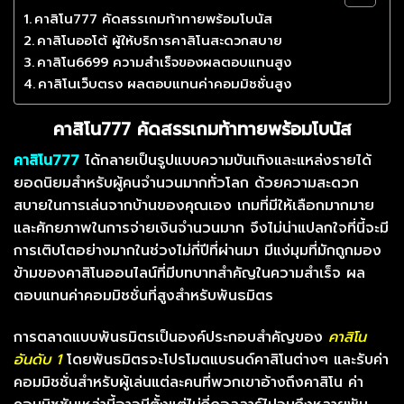
คาสิโน777 คัดสรรเกมท้าทายพร้อมโบนัส
คาสิโนออโต้ ผู้ให้บริการคาสิโนสะดวกสบาย
คาสิโน6699 ความสำเร็จของผลตอบแทนสูง
คาสิโนเว็บตรง ผลตอบแทนค่าคอมมิชชั่นสูง
คาสิโน777 คัดสรรเกมท้าทายพร้อมโบนัส
คาสิโน777
ได้กลายเป็นรูปแบบความบันเทิงและแหล่งรายได้
ยอดนิยมสำหรับผู้คนจำนวนมากทั่วโลก ด้วยความสะดวก
สบายในการเล่นจากบ้านของคุณเอง เกมที่มีให้เลือกมากมาย
และศักยภาพในการจ่ายเงินจำนวนมาก จึงไม่น่าแปลกใจที่นี้จะมี
การเติบโตอย่างมากในช่วงไม่กี่ปีที่ผ่านมา มีแง่มุมที่มักถูกมอง
ข้ามของคาสิโนออนไลน์ที่มีบทบาทสำคัญในความสำเร็จ ผล
ตอบแทนค่าคอมมิชชั่นที่สูงสำหรับพันธมิตร
การตลาดแบบพันธมิตรเป็นองค์ประกอบสำคัญของ
คาสิโน
อันดับ 1
โดยพันธมิตรจะโปรโมตแบรนด์คาสิโนต่างๆ และรับค่า
คอมมิชชั่นสำหรับผู้เล่นแต่ละคนที่พวกเขาอ้างถึงคาสิโน ค่า