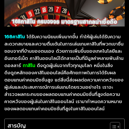
168คาสิโน
ได้รับความนิยมเพิ่มมากขึ้น ทำให้ผู้เล่นได้รับความ
สะดวกสบายและความตื่นเต้นในการเล่นเกมคาสิโนที่พวกเขาชื่น
ชอบจากที่บ้านของตนเอง ด้วยการเพิ่มขึ้นของเทคโนโลยีและ
อินเทอร์เน็ต คาสิโนออนไลน์ได้กลายเป็นที่มีมูลค่าหลายพันล้าน
ดอลลาร์
กาสิโน
ดึงดูดผู้เล่นจากทั่วทุกมุมโลก หนึ่งในสิ่ง
ดึงดูดหลักของคาสิโนออนไลน์คือศักยภาพในการได้รับผล
ตอบแทนค่าคอมมิชชั่นสูง แต่สิ่งนี้ส่งผลต่อความคาดหวังของ
ผู้เล่นและประสบการณ์การเล่นเกมโดยรวมอย่างไร เราจะ
สำรวจผลกระทบของผลตอบแทนค่าคอมมิชชั่นที่สูงต่อความ
คาดหวังของผู้เล่นในคาสิโนออนไลน์
เรามากำหนดความหมาย
ของผลตอบแทนค่าคอมมิชชั่นที่สูงในคาสิโนออนไลน์
สารบัญ