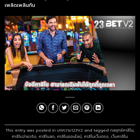
เพลิดเพลินกัน
This entry was posted in
บทความ123V2
and tagged
กลยุทธ์คาสิโน
,
คาสิโนจ่ายจริง
,
คาสิโนสด
,
คาสิโนออนไลน์
,
คาสิโนเว็บตรง
,
เว็บคาสิโน
.