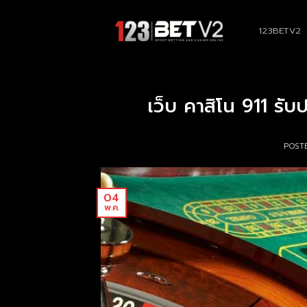
Skip
to
123BETV2
content
เว็บ คาสิโน 911 รับป
POST
04
พ.ค.