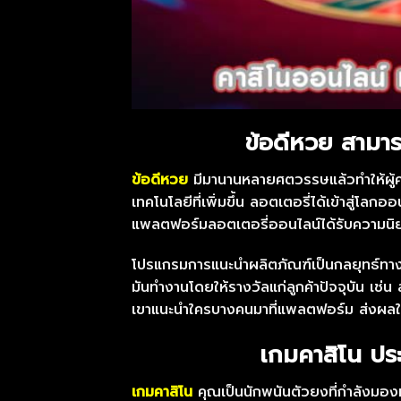
ข้อดีหวย สามาร
ข้อดีหวย
มีมานานหลายศตวรรษแล้วทำให้ผู้ค
เทคโนโลยีที่เพิ่มขึ้น ลอตเตอรี่ได้เข้าสู่โลกอ
แพลตฟอร์มลอตเตอรี่ออนไลน์ได้รับความนิย
โปรแกรมการแนะนำผลิตภัณฑ์เป็นกลยุทธ์ทางการต
มันทำงานโดยให้รางวัลแก่ลูกค้าปัจจุบัน เช่
เขาแนะนำใครบางคนมาที่แพลตฟอร์ม ส่งผลให้ม
เกมคาสิโน ปร
เกมคาสิโน
คุณเป็นนักพนันตัวยงที่กำลังมองหา