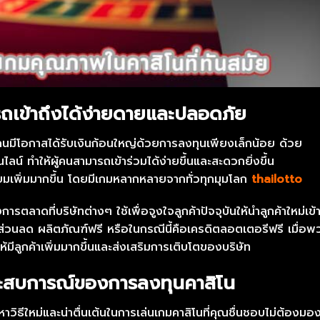
ถเข้าถึงได้ง่ายดายและปลอดภัย
นมีโอกาสได้รับเงินก้อนใหญ่ด้วยการลงทุนเพียงเล็กน้อย ด้วย
อนไลน์ ทำให้ผู้คนสามารถเข้าร่วมได้ง่ายขึ้นและสะดวกยิ่งขึ้น
มเพิ่มมากขึ้น โดยมีเกมหลากหลายจากทั่วทุกมุมโลก
thailotto
ลาดที่บริษัทต่างๆ ใช้เพื่อจูงใจลูกค้าปัจจุบันให้นำลูกค้าใหม่เข้
น ส่วนลด ผลิตภัณฑ์ฟรี หรือในกรณีนี้คือเครดิตลอตเตอรีฟรี เมื่อพ
ีลูกค้าเพิ่มมากขึ้นและส่งเสริมการเติบโตของบริษัท
ะสบการณ์ของการลงทุนคาสิโน
วิธีใหม่และน่าตื่นเต้นในการเล่นเกมคาสิโนที่คุณชื่นชอบไม่ต้องมอ