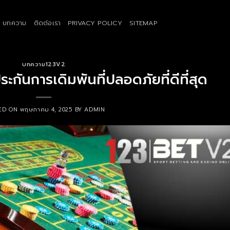
บทความ
ติดต่อเรา
PRIVACY POLICY
SITEMAP
บทความ123V2
ระกันการเดิมพันที่ปลอดภัยที่ดีที่สุด
ED ON
พฤษภาคม 4, 2025
BY
ADMIN