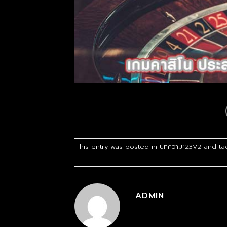
This entry was posted in
บทความ123V2
and t
ADMIN