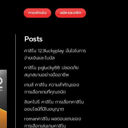
ทางเข้าเล่น
สมัครสมาชิก
Posts
คาสิโน 123luckyplay มั่นใจในการ
จ่ายเงินและโบนัส
คาสิโน pglucky88 ปลอดภัย
สนุกสนานอย่างมืออาชีพ
เกมส์ คาสิโน ความสำคัญของ
การเลือกเกมที่คุณถนัด
สิงคโปร์ คาสิโน การเลือกคาสิโน
ออนไลน์ที่มีใบอนุญาต
romanคาสิโน ผลตอบแทนของ
การเลือกเล่นเกมคาสิโน