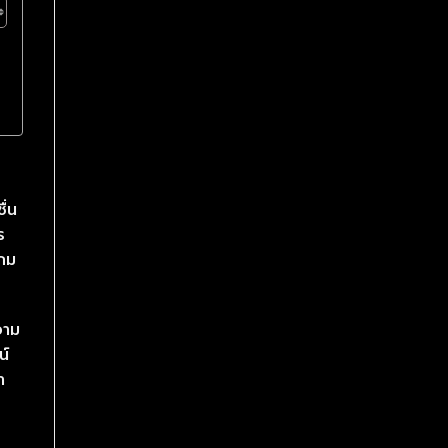
ื่น
ร
เกม
วาม
น์
า