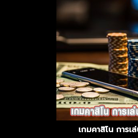
เกมคาสิโน การเล