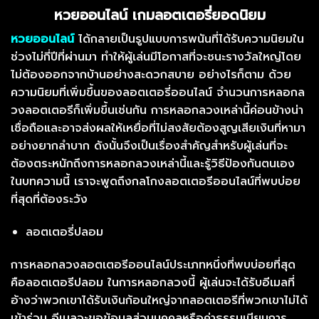
หวยออนไลน์ เกมลอตเตอรี่ยอดนิยม
หวยออนไลน์
ได้กลายเป็นรูปแบบการพนันที่ได้รับความนิยมใน
ช่วงไม่กี่ปีที่ผ่านมา ทำให้ผู้เล่นมีโอกาสที่จะชนะรางวัลใหญ่โดย
ไม่ต้องออกจากบ้านอย่างสะดวกสบาย อย่างไรก็ตาม ด้วย
ความนิยมที่เพิ่มขึ้นของลอตเตอรี่ออนไลน์ จำนวนการหลอกล
วงลอตเตอรีก็เพิ่มขึ้นเช่นกัน การหลอกลวงเหล่านี้ค่อนข้างน่า
เชื่อถือและอาจส่งผลให้เหยื่อที่ไม่สงสัยต้องสูญเสียเงินที่หามา
อย่างยากลำบาก ดังนั้นจึงเป็นเรื่องสำคัญสำหรับผู้เล่นที่จะ
ต้องตระหนักถึงการหลอกลวงเหล่านี้และรู้วิธีป้องกันตนเอง
ในบทความนี้ เราจะพูดถึงกลโกงลอตเตอรีออนไลน์ที่พบบ่อย
ที่สุดที่ต้องระวัง
ลอตเตอรี่ปลอม
การหลอกลวงลอตเตอรีออนไลน์ประเภทหนึ่งที่พบบ่อยที่สุด
คือลอตเตอรีปลอม ในการหลอกลวงนี้ ผู้เล่นจะได้รับอีเมลที่
อ้างว่าพวกเขาได้รับเงินก้อนใหญ่จากลอตเตอรีที่พวกเขาไม่ได้
เข้าร่วม อีเมลจะขอข้อมูลส่วนบุคคลหรือค่าธรรมเนียมการ