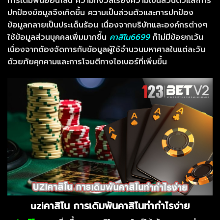
การเดิมพันออนไลน์ ความกังวลเรื่องความเป็นส่วนตัวและการ
ปกป้องข้อมูลจึงเกิดขึ้น
ความเป็นส่วนตัวและการปกป้อง
ข้อมูลกลายเป็นประเด็นร้อน เนื่องจากบริษัทและองค์กรต่างๆ
ใช้ข้อมูลส่วนบุคคลเพิ่มมากขึ้น
คาสิโน6699
ก็ไม่มีข้อยกเว้น
เนื่องจากต้องจัดการกับข้อมูลผู้ใช้จำนวนมหาศาลในแต่ละวัน
ด้วยภัยคุกคามและการโจมตีทางไซเบอร์ที่เพิ่มขึ้น
uziคาสิโน การเดิมพันคาสิโนทำกำไรง่าย