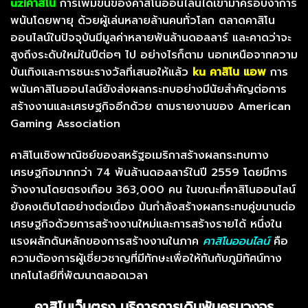
uziคาสิโน
การเพิ่มขึ้นของคาสิโนออนไลน์ได้เข้ามาครอบงำการ
พนันโดยพายุ ด้วยผู้เล่นหลายล้านคนทั่วโลก ตลาดคาสิโน
ออนไลน์ในปัจจุบันมีมูลค่าหลายพันล้านดอลลาร์ และคาดว่าจะ
สูงถึงระดับใหม่ในปีต่อๆ ไป อย่างไรก็ตาม นอกเหนือจากความ
บันเทิงและการชนะรางวัลที่เสนอให้แล้ว
ku คาสิโน แอพ
การ
พนันคาสิโนออนไลน์ยังส่งผลกระทบอย่างมีนัยสำคัญต่อการ
สร้างงานและเศรษฐกิจอีกด้วย
ตามรายงานของ American
Gaming Association
คาสิโนเชิงพาณิชย์ของสหรัฐอเมริกาสร้างผลกระทบทาง
เศรษฐกิจมากกว่า 74 พันล้านดอลลาร์ในปี 2559 โดยมีการ
จ้างงานโดยตรงเกือบ 363,000 คน ในขณะที่คาสิโนออนไลน์
ยังคงเติบโตอย่างต่อเนื่อง มันกำลังสร้างผลกระทบคู่ขนานต่อ
เศรษฐกิจด้วยการสร้างงานใหม่และการสร้างรายได้
หนึ่งใน
แรงผลักดันหลักของการสร้างงานในภาค
คาสิโนออนไลน์
คือ
ความต้องการผู้เชี่ยวชาญที่มีทักษะเพื่อให้ทันกับภูมิทัศน์ทาง
เทคโนโลยีที่พัฒนาตลอดเวลา
คาสิโนเว็บตรง บริการการเดิมพันครบวงจร