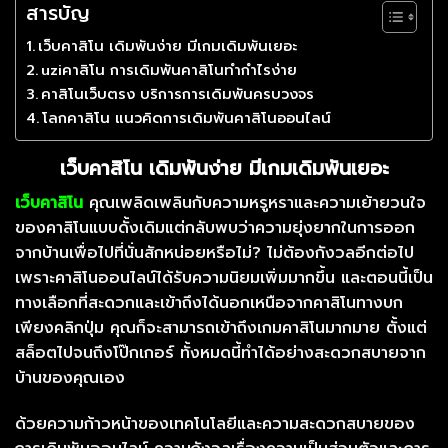
สารบัญ
เว็บคาสิโน เดิมพันง่าย มีเกมเดิมพันเยอะ
uziคาสิโน การเดิมพันคาสิโนทำกำไรง่าย
คาสิโนเว็บตรง บริการการเดิมพันครบวงจร
โลกคาสิโน แนวคิดการเดิมพันคาสิโนออนไลน์
เว็บคาสิโน เดิมพันง่าย มีเกมเดิมพันเยอะ
เว็บคาสิโน
คุณเพลิดเพลินกับความหรูหราและความเย้ายวนใจ
ของคาสิโนแบบดั้งเดิมแต่กลับพบว่าความยุ่งยากในการออก
จากบ้านเพื่อไปที่นั่นสักหน่อยหรือไม่? ไม่ต้องกังวลอีกต่อไป
เพราะคาสิโนออนไลน์ได้รับความนิยมเพิ่มมากขึ้น และตอนนี้เป็น
ทางเลือกที่สะดวกและเข้าถึงได้นอกเหนือจากคาสิโนทางบก
เพียงคลิกปุ่ม คุณก็จะสามารถเข้าถึงเกมคาสิโนมากมาย ตั้งแต่
สล็อตไปจนถึงโป๊กเกอร์ ทั้งหมดนี้ทำได้อย่างสะดวกสบายจาก
บ้านของคุณเอง
ด้วยความก้าวหน้าของเทคโนโลยีและความสะดวกสบายของ