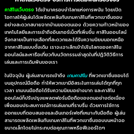
คาสิโนเว็บตรง
ได้เข้ามาครอบงำโลกแห่งการพนัน โดยเปิด
โอกาสให้ผู้เล่นได้เพลิดเพลินกับเกมคาสิโนที่พวกเขาชื่นชอบ
อย่างสะดวกสบายจากบ้านของตนเอง ด้วยความก้าวหน้าของ
เทคโนโลยีและการเข้าถึงอินเทอร์เน็ตที่เพิ่มขึ้น คาสิโนออนไลน์
จึงกลายเป็นทางเลือกที่สะดวกและได้รับความนิยมนอกเหนือ
จากคาสิโนแบบดั้งเดิม เราจะเจาะลึกเข้าไปในโลกของคาสิโน
ออนไลน์และหารือเกี่ยวกับนวัตกรรมล่าสุดในที่ปฏิวัติวิธีการ
เล่นและการเดิมพันของเรา
ในปัจจุบัน ผู้เล่นสามารถเข้าถึง
เกมคาสิโน
ที่พวกเขาชื่นชอบได้
บนอุปกรณ์มือถือ ทำให้พวกเขามีอิสระในการเล่นได้ทุกที่ทุก
เวลา เกมบนมือถือได้รับความนิยมอย่างมาก และคาสิโน
ออนไลน์ก็ปรับปรุงแพลตฟอร์มมือถือของตนอย่างต่อเนื่อง
เพื่อมอบประสบการณ์การเล่นเกมที่ราบรื่น ด้วยการใช้การ
ออกแบบที่ตอบสนองและอินเทอร์เฟซที่เหมาะกับมือถือ ผู้เล่น
สามารถเพลิดเพลินกับเกมคาสิโนที่พวกเขาชื่นชอบบนหน้าจอ
ขนาดเล็กโดยไม่กระทบต่อคุณภาพหรือฟีเจอร์ใดๆ