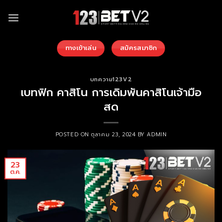
Skip
to
content
ทางเข้าเล่น
สมัครสมาชิก
บทความ123V2
เบทฟิก คาสิโน การเดิมพันคาสิโนเจ้ามือ
สด
POSTED ON
ตุลาคม 23, 2024
BY
ADMIN
23
ต.ค.