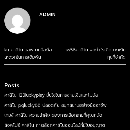
ADMIN
ku คาสิโน แอพ บนมือถือ
ss56คาสิโน ผลกำไรเกิดจากเงิน
สะดวกในการเดิมพัน
ทุนที่จำกัด
Posts
คาสิโน 123luckyplay มั่นใจในการจ่ายเงินและโบนัส
คาสิโน pglucky88 ปลอดภัย สนุกสนานอย่างมืออาชีพ
เกมส์ คาสิโน ความสำคัญของการเลือกเกมที่คุณถนัด
สิงคโปร์ คาสิโน การเลือกคาสิโนออนไลน์ที่มีใบอนุญาต