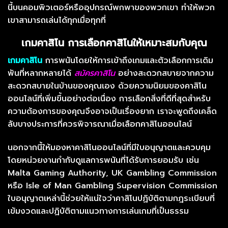
นี้บนคอมพิวเตอร์หรืออุปกรณ์พกพาของพวกเขา ทำให้พวก
เขาสามารถเล่นได้ทุกเมื่อทุกที่
เกมคาสิโน การเลือกคาสิโนให้เหมาะสมกับคุณ
เกมคาสิโน
การพนันโดยให้การเข้าถึงเกมและตัวเลือกการเดิม
พันที่หลากหลายได้
สมัครคาสิโน
อย่างสะดวกสบายจากความ
สะดวกสบายในบ้านของคุณเอง ด้วยความนิยมของคาสิโน
ออนไลน์ที่เพิ่มขึ้นอย่างต่อเนื่อง การเลือกสิ่งที่ดีที่สุดสำหรับ
ความต้องการของคุณจึงอาจเป็นเรื่องยาก เราจะพูดถึงเคล็ด
ลับบางประการที่ควรพิจารณาเมื่อเลือกคาสิโนออนไลน์
นอกจากนี้ให้มองหาคาสิโนออนไลน์ที่มีใบอนุญาตและควบคุม
โดยหน่วยงานกำกับดูแลการพนันที่ได้รับการยอมรับ เช่น
Malta Gaming Authority, UK Gambling Commission
หรือ Isle of Man Gambling Supervision Commission
ใบอนุญาตเหล่านี้ช่วยให้แน่ใจว่าคาสิโนปฏิบัติตามกฎระเบียบที่
เข้มงวดและปฏิบัติตามแนวทางการเล่นเกมที่เป็นธรรม