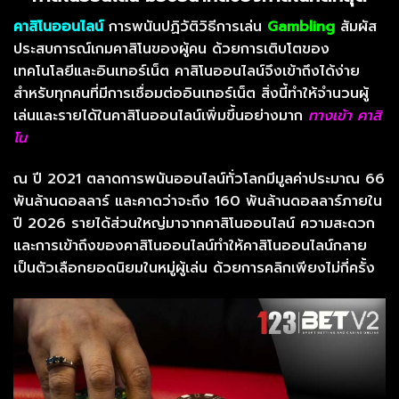
คาสิโนออนไลน์
การพนันปฏิวัติวิธีการเล่น
Gambling
สัมผัส
ประสบการณ์เกมคาสิโนของผู้คน ด้วยการเติบโตของ
เทคโนโลยีและอินเทอร์เน็ต คาสิโนออนไลน์จึงเข้าถึงได้ง่าย
สำหรับทุกคนที่มีการเชื่อมต่ออินเทอร์เน็ต สิ่งนี้ทำให้จำนวนผู้
เล่นและรายได้ในคาสิโนออนไลน์เพิ่มขึ้นอย่างมาก
ทางเข้า คาสิ
โน
ณ ปี 2021 ตลาดการพนันออนไลน์ทั่วโลกมีมูลค่าประมาณ 66
พันล้านดอลลาร์ และคาดว่าจะถึง 160 พันล้านดอลลาร์ภายใน
ปี 2026 รายได้ส่วนใหญ่มาจากคาสิโนออนไลน์ ความสะดวก
และการเข้าถึงของคาสิโนออนไลน์ทำให้คาสิโนออนไลน์กลาย
เป็นตัวเลือกยอดนิยมในหมู่ผู้เล่น ด้วยการคลิกเพียงไม่กี่ครั้ง