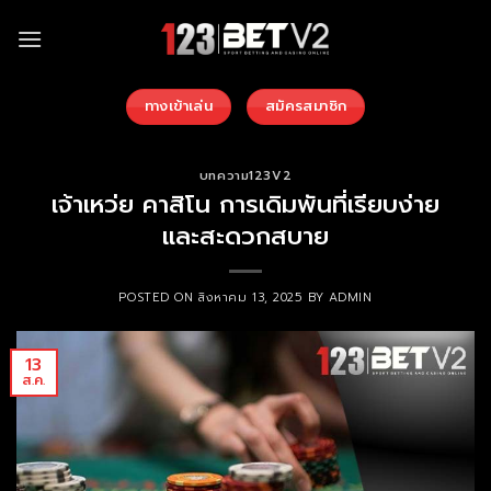
Skip
to
content
ทางเข้าเล่น
สมัครสมาชิก
บทความ123V2
เจ้าเหว่ย คาสิโน การเดิมพันที่เรียบง่าย
และสะดวกสบาย
POSTED ON
สิงหาคม 13, 2025
BY
ADMIN
13
ส.ค.