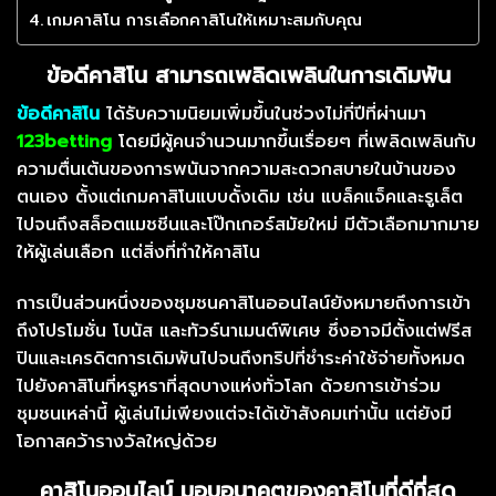
เกมคาสิโน การเลือกคาสิโนให้เหมาะสมกับคุณ
ข้อดีคาสิโน สามารถเพลิดเพลินในการเดิมพัน
ข้อดีคาสิโน
ได้รับความนิยมเพิ่มขึ้นในช่วงไม่กี่ปีที่ผ่านมา
123betting
โดยมีผู้คนจำนวนมากขึ้นเรื่อยๆ ที่เพลิดเพลินกับ
ความตื่นเต้นของการพนันจากความสะดวกสบายในบ้านของ
ตนเอง ตั้งแต่เกมคาสิโนแบบดั้งเดิม เช่น แบล็คแจ็คและรูเล็ต
ไปจนถึงสล็อตแมชชีนและโป๊กเกอร์สมัยใหม่ มีตัวเลือกมากมาย
ให้ผู้เล่นเลือก แต่สิ่งที่ทำให้คาสิโน
การเป็นส่วนหนึ่งของชุมชนคาสิโนออนไลน์ยังหมายถึงการเข้า
ถึงโปรโมชั่น โบนัส และทัวร์นาเมนต์พิเศษ ซึ่งอาจมีตั้งแต่ฟรีส
ปินและเครดิตการเดิมพันไปจนถึงทริปที่ชำระค่าใช้จ่ายทั้งหมด
ไปยังคาสิโนที่หรูหราที่สุดบางแห่งทั่วโลก ด้วยการเข้าร่วม
ชุมชนเหล่านี้ ผู้เล่นไม่เพียงแต่จะได้เข้าสังคมเท่านั้น แต่ยังมี
โอกาสคว้ารางวัลใหญ่ด้วย
คาสิโนออนไลน์ มอบอนาคตของคาสิโนที่ดีที่สุด