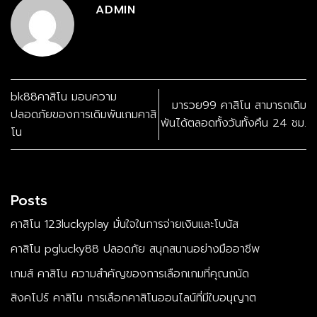
ADMIN
bk88คาสิโน มอบความ
มารวย99 คาสิโน สามารถเดิม
ปลอดภัยของการเดิมพันเกมคาสิ
พันได้ตลอดทั้งวันทั้งคืน 24 ชม.
โน
Posts
คาสิโน 123luckyplay มั่นใจในการจ่ายเงินและโบนัส
คาสิโน pglucky88 ปลอดภัย สนุกสนานอย่างมืออาชีพ
เกมส์ คาสิโน ความสำคัญของการเลือกเกมที่คุณถนัด
สิงคโปร์ คาสิโน การเลือกคาสิโนออนไลน์ที่มีใบอนุญาต