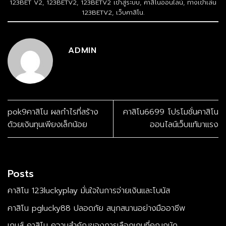
123BET V2
,
123BETV2
,
123BETV2 เข้าสู่ระบบ
,
คาสิโนออนไลน์
,
ทางเข้าเล่น
123BETV2
,
เว็บคาสิโน
.
ADMIN
pok9คาสิโน ผลกำไรที่สร้าง
คาสิโน6699 โปรโมชั่นคาสิโน
ด้วยเงินทุนเพียงเล็กน้อย
ออนไลน์เว็บแท้มาแรง
Posts
คาสิโน 123luckyplay มั่นใจในการจ่ายเงินและโบนัส
คาสิโน pglucky88 ปลอดภัย สนุกสนานอย่างมืออาชีพ
เกมส์ คาสิโน ความสำคัญของการเลือกเกมที่คุณถนัด