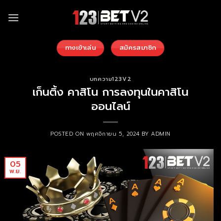
Skip
to
content
ทางเข้าเล่น
สมัครสมาชิก
บทความ123V2
เก็นติ้ง คาสิโน การลงทุนในคาสิโน
ออนไลน์
POSTED ON
พฤศจิกายน 5, 2024
BY
ADMIN
05
พ.ย.