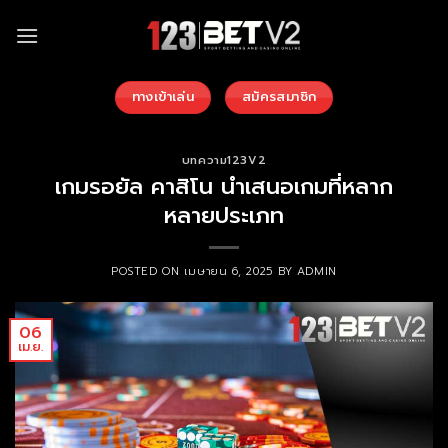
Skip
to
content
ทางเข้าเล่น
สมัครสมาชิก
บทความ123V2
เกมรอยัล คาสิโน นำเสนอเกมที่หลาก
หลายประเภท
POSTED ON
เมษายน 6, 2025
BY
ADMIN
06
เม.ย.