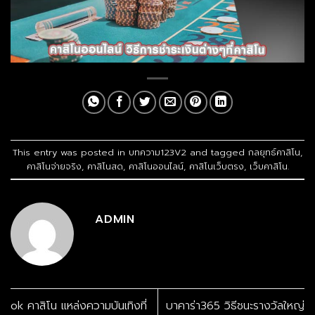
This entry was posted in
บทความ123V2
and tagged
กลยุทธ์คาสิโน
,
คาสิโนจ่ายจริง
,
คาสิโนสด
,
คาสิโนออนไลน์
,
คาสิโนเว็บตรง
,
เว็บคาสิโน
.
ADMIN
ok คาสิโน แหล่งความบันเทิงที่
บาคาร่า365 วิธีชนะรางวัลใหญ่