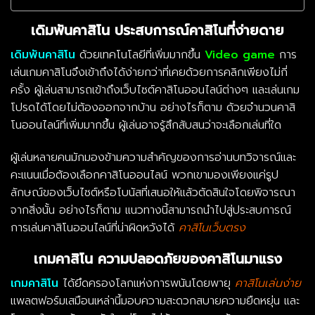
เดิมพันคาสิโน ประสบการณ์คาสิโนที่ง่ายดาย
เดิมพันคาสิโน
ด้วยเทคโนโลยีที่เพิ่มมากขึ้น
Video game
การ
เล่นเกมคาสิโนจึงเข้าถึงได้ง่ายกว่าที่เคยด้วยการคลิกเพียงไม่กี่
ครั้ง ผู้เล่นสามารถเข้าถึงเว็บไซต์คาสิโนออนไลน์ต่างๆ และเล่นเกม
โปรดได้โดยไม่ต้องออกจากบ้าน อย่างไรก็ตาม ด้วยจำนวนคาสิ
โนออนไลน์ที่เพิ่มมากขึ้น ผู้เล่นอาจรู้สึกสับสนว่าจะเลือกเล่นที่ใด
ผู้เล่นหลายคนมักมองข้ามความสำคัญของการอ่านบทวิจารณ์และ
คะแนนเมื่อต้องเลือกคาสิโนออนไลน์ พวกเขามองเพียงแค่รูป
ลักษณ์ของเว็บไซต์หรือโบนัสที่เสนอให้แล้วตัดสินใจโดยพิจารณา
จากสิ่งนั้น อย่างไรก็ตาม แนวทางนี้สามารถนำไปสู่ประสบการณ์
การเล่นคาสิโนออนไลน์ที่น่าผิดหวังได้
คาสิโนเว็บตรง
เกมคาสิโน ความปลอดภัยของคาสิโนมาแรง
เกมคาสิโน
ได้ยึดครองโลกแห่งการพนันโดยพายุ
คาสิโนเล่นง่าย
แพลตฟอร์มเสมือนเหล่านี้มอบความสะดวกสบายความยืดหยุ่น และ