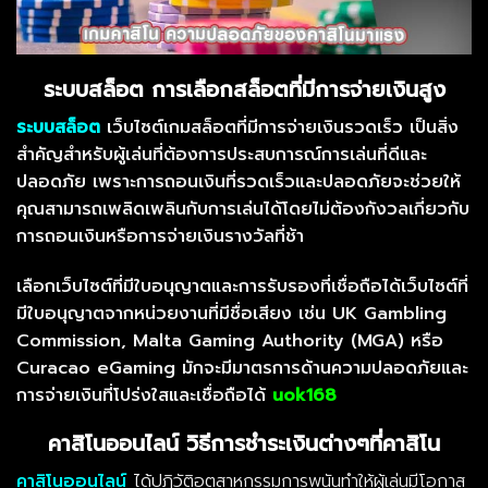
ระบบสล็อต การเลือกสล็อตที่มีการจ่ายเงินสูง
ระบบสล็อต
เว็บไซต์เกมสล็อตที่มีการจ่ายเงินรวดเร็ว เป็นสิ่ง
สำคัญสำหรับผู้เล่นที่ต้องการประสบการณ์การเล่นที่ดีและ
ปลอดภัย เพราะการถอนเงินที่รวดเร็วและปลอดภัยจะช่วยให้
คุณสามารถเพลิดเพลินกับการเล่นได้โดยไม่ต้องกังวลเกี่ยวกับ
การถอนเงินหรือการจ่ายเงินรางวัลที่ช้า
เลือกเว็บไซต์ที่มีใบอนุญาตและการรับรองที่เชื่อถือได้
เว็บไซต์ที่
มีใบอนุญาตจากหน่วยงานที่มีชื่อเสียง เช่น UK Gambling
Commission, Malta Gaming Authority (MGA) หรือ
Curacao eGaming มักจะมีมาตรการด้านความปลอดภัยและ
การจ่ายเงินที่โปร่งใสและเชื่อถือได้
uok168
คาสิโนออนไลน์ วิธีการชำระเงินต่างๆที่คาสิโน
คาสิโนออนไลน์
ได้ปฏิวัติอุตสาหกรรมการพนันทำให้ผู้เล่นมีโอกาส