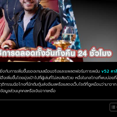
ยิ่งกับการเพิ่มขึ้นของเกมเสมือนจริงและแพลตฟอร์มการพนัน
v52 คาส
เพิ่มขึ้นโดยมุ่งเป้าไปที่ผู้เล่นที่ไม่สงสัยด้วย หนึ่งในกลโกงที่พบบ่อยที่
็นพฤติกรรมฉ้อโกงที่นักต้มตุ๋นส่งอีเมลหรือแสดงเว็บไซต์ที่ดูเหมือนว่ามาจาก
บข้อมูลส่วนบุคคลหรือเงินจากเหยื่อ