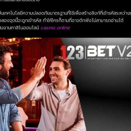
ทคโนโลยีความปลอดภัยมาตรฐานที่ใช้เพื่อสร้างลิงก์ที่เข้ารหัสระหว่างเ
างสองจุดนี้จะถูกเข้ารหัส ทำให้ใครก็ตามที่อาจดักฟังไม่สามารถอ่านได้
นินงานคาสิโนออนไลน์
casino online