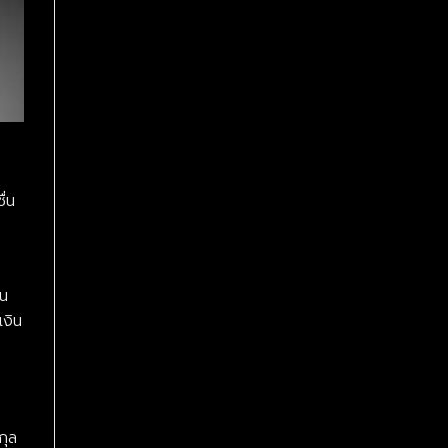
ื่น
โน
งิน
กุล