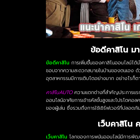
ข้อดีคาสิโน 
ข้อดีคาสิโน
การเพิ่มขึ้นของคาสิโนออนไลน์ได้นำ
ชอบจากความสะดวกสบายในบ้านของตนเอง ด้วยค
อุตสาหกรรมมีการเติบโตอย่างมาก อย่างไรก
คาสิโนAUTO
ความแตกต่างที่สำคัญประการแรกร
ออนไลน์อาศัยการเข้ารหัสขั้นสูงและโปรโตคอ
ของผู้เล่น ซึ่งรวมถึงการใช้เซิร์ฟเวอร์ที่ปลอดภั
เว็บคาสิโน 
เว็บคาสิโน
โลกของการพนันออนไลน์มีการพัฒ