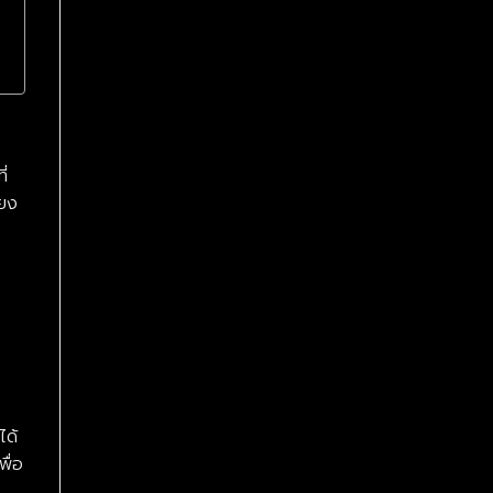
่
ียง
ได้
ื่อ