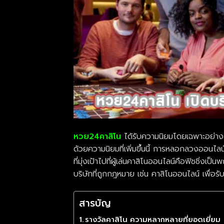
หวย24คาสิโน
ได้รับความนิยมโดยเฉพาะอย่าง
ด้วยความนิยมที่เพิ่มขึ้นนี้ การหลอกลวงออนไลน์จึง
ที่มุ่งเป้าไปที่ผู้เล่นคาสิโนออนไลน์คือฟิชชิ่งเป
บริษัทที่ถูกกฎหมาย เช่น คาสิโนออนไลน์ เพื่อรั
สารบัญ
รางวัลคาสิโน ความหลากหลายที่ยอดเยี่ยม