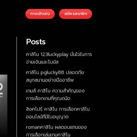
ทางเข้าเล่น
สมัครสมาชิก
Posts
คาสิโน 123luckyplay มั่นใจในการ
จ่ายเงินและโบนัส
คาสิโน pglucky88 ปลอดภัย
สนุกสนานอย่างมืออาชีพ
เกมส์ คาสิโน ความสำคัญของ
การเลือกเกมที่คุณถนัด
สิงคโปร์ คาสิโน การเลือกคาสิโน
ออนไลน์ที่มีใบอนุญาต
romanคาสิโน ผลตอบแทนของ
การเลือกเล่นเกมคาสิโน