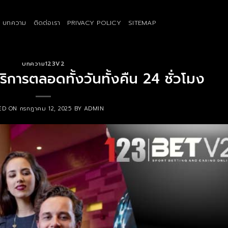
บทความ
ติดต่อเรา
PRIVACY POLICY
SITEMAP
บทความ123V2
ิการตลอดทั้งวันทั้งคืน 24 ชั่วโมง
ED ON
กรกฎาคม 12, 2025
BY
ADMIN