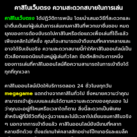
คาสิโนเว็บตรง ความสะดวกสบายในการเล่น
คาสิโนเว็บตรง
ได้ปฏิวัติการพนัน โดยนำเสนอวิธีที่สะดวกและ
น่าตื่นเต้นแก่ผู้เล่นในการเล่นเกมคาสิโนที่พวกเขาชื่นชอบ หมด
ยุคของการต้องขับรถไปคาสิโนหรือต่อแถวเพื่อเล่นที่โต๊ะแล้ว
เพียงคลิกไม่กี่ครั้ง คุณก็จะสามารถเข้าถึงเกมที่หลากหลายและ
อาจได้รับเงินจริง ความสะดวกสบายนี้ทำให้คาสิโนออนไลน์เป็น
ตัวเลือกยอดนิยมในหมู่ผู้เล่นทั่วโลก
ข้อดีหลักประการหนึ่ง
ของการเล่นที่คาสิโนออนไลน์คือความสามารถในการเข้าถึงได้
ทุกที่ทุกเวลา
คาสิโนออนไลน์เปิดให้บริการตลอด 24 ชั่วโมงทุกวัน
megagame
แตกต่างจากคาสิโนทั่วไป ซึ่งหมายความว่าคุณ
สามารถเข้าสู่ระบบและเล่นได้ตามความสะดวกของคุณเอง ไม่
ว่าคุณจะอยู่ที่ไหนหรือเวลาใดก็ตาม สิ่งนี้สะดวกเป็นพิเศษ
สำหรับผู้ที่มีชีวิตที่ยุ่งวุ่นวายและไม่มีเวลาไปเยี่ยมชมคาสิโนจริง
ๆ
นอกจากการเข้าถึงแล้ว คาสิโนออนไลน์ยังมีเกมที่หลาก
หลายอีกด้วย ตั้งแต่เกมไพ่คลาสสิกอย่างโป๊กเกอร์และแบล็ค