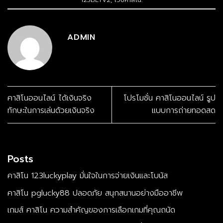
ADMIN
คาสิโนออนไลน์ ได้เงินจริง
โปรโมชั่น คาสิโนออนไลน์ รูป
ทักษะในการเล่นด้วยเงินจริง
แบบการถ่ายทอดสด
Posts
คาสิโน 123luckyplay มั่นใจในการจ่ายเงินและโบนัส
คาสิโน pglucky88 ปลอดภัย สนุกสนานอย่างมืออาชีพ
เกมส์ คาสิโน ความสำคัญของการเลือกเกมที่คุณถนัด