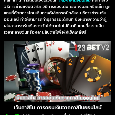
หลักที่ทำให้การถอนเงินเร็วขึ้นที่
เกมคาสิโนออนไลน์
คือการใช้
วิธีการชำระเงินดิจิทัล วิธีการแบบเดิม เช่น เงินสดหรือเช็ค ถูก
แทนที่ด้วยการโอนเงินทางอิเล็กทรอนิกส์และบริการชำระเงิน
ออนไลน์ ทำให้สามารถทำธุรกรรมได้ทันที ซึ่งหมายความว่าผู้
เล่นสามารถรับเงินรางวัลได้ภายในไม่กี่นาที แทนที่จะรอเป็น
เวลาหลายวันหรือหลายสัปดาห์เพื่อให้เช็คเคลียร์
เว็บคาสิโน การถอนเงินจากคาสิโนออนไลน์