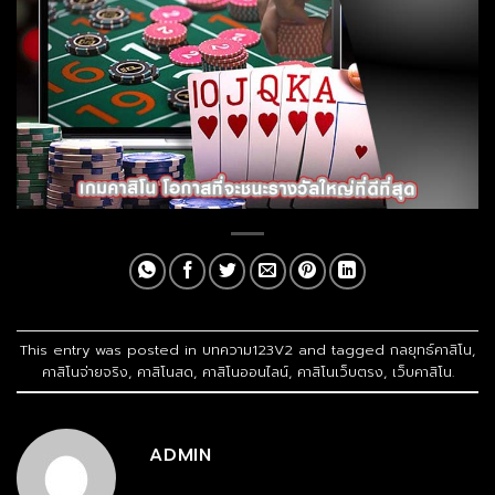
This entry was posted in
บทความ123V2
and tagged
กลยุทธ์คาสิโน
,
คาสิโนจ่ายจริง
,
คาสิโนสด
,
คาสิโนออนไลน์
,
คาสิโนเว็บตรง
,
เว็บคาสิโน
.
ADMIN