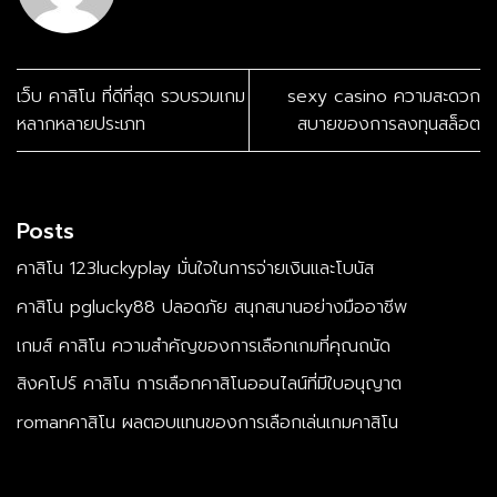
เว็บ คาสิโน ที่ดีที่สุด รวบรวมเกม
sexy casino ความสะดวก
หลากหลายประเภท
สบายของการลงทุนสล็อต
Posts
คาสิโน 123luckyplay มั่นใจในการจ่ายเงินและโบนัส
คาสิโน pglucky88 ปลอดภัย สนุกสนานอย่างมืออาชีพ
เกมส์ คาสิโน ความสำคัญของการเลือกเกมที่คุณถนัด
สิงคโปร์ คาสิโน การเลือกคาสิโนออนไลน์ที่มีใบอนุญาต
romanคาสิโน ผลตอบแทนของการเลือกเล่นเกมคาสิโน