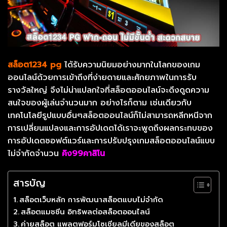
สล็อต1234 pg
ได้รับความนิยมอย่างมากในโลกของเกม
ออนไลน์ด้วยการเข้าถึงที่ง่ายดายและศักยภาพในการรับ
รางวัลใหญ่ จึงไม่น่าแปลกใจที่สล็อตออนไลน์จะดึงดูดความ
สนใจของผู้เล่นจำนวนมาก อย่างไรก็ตาม เช่นเดียวกับ
เทคโนโลยีรูปแบบอื่นๆสล็อตออนไลน์ก็ไม่สามารถหลีกหนีจาก
การเปลี่ยนแปลงและการอัปเดตได้เราจะพูดถึงผลกระทบของ
การอัปเดตซอฟต์แวร์และการปรับปรุงเกมสล็อตออนไลน์แบบ
ไม่จำกัดจำนวน
คิง99คาสิโน
สารบัญ
สล็อตเว็บหลัก การพัฒนาสล็อตแบบไม่จำกัด
สล็อตแมชชีน อิทธิพลต่อสล็อตออนไลน์
ค่ายสล็อต แพลตฟอร์มโซเชียลมีเดียของสล็อต