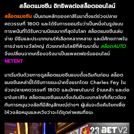
สล็อตแมชชีน อิทธิพลต่อสล็อตออนไลน์
สล็อตแมชชีน
เป็นเกมหลักของคาสิโนมาตั้งแต่ช่วงปลาย
ศตวรรษที่ 1800 และได้รับการยอมรับว่าเป็นหนึ่งในรูปแบบ
การพนันที่ได้รับความนิยมมากที่สุดในโลก สล็อตแมชชีนเล่น
ง่าย มีธีมและประเภทเกมให้เลือกหลากหลาย และมีศักยภาพใน
การจ่ายรางวัลใหญ่ ด้วยเทคโนโลยีที่พัฒนาขึ้น
สล็อตAUTO
จึงเปลี่ยนจากเครื่องจริงมาเป็นแพลตฟอร์มออนไลน์
NETENT
มาเริ่มต้นด้วยการดูสล็อตแมชชีนแบบดั้งเดิมกันก่อน สล็อต
แมชชีนเหล่านี้ได้รับการแนะนำครั้งแรกโดย Charles Fey ใน
ช่วงปลายศตวรรษที่ 1800 และมักพบในบาร์ ร้านเหล้า และต่อ
มาในคาสิโน สล็อตแมชชีนแบบดั้งเดิมมีระบบกลไกที่เกี่ยวข้อง
กับการหมุนวงล้อที่มีสัญลักษณ์ต่างๆ ผู้เล่นจะดึงคันโยกเพื่อ
ให้วงล้อหมุนและหวังว่าจะได้ชุดค่าผสมที่ชนะ