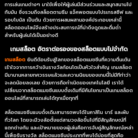
การเล่นเกมต่างๆ มาใช้เพื่อให้ผู้เล่นมีส่วนร่วมและสนุกสนานไป
กับมัน ซึ่งรวมถึงสล็อตตามธีม แจ็คพอตแบบโปรเกรสซีฟ และ
รอบโบนัส เป็นต้น ด้วยการผสมผสานองค์ประกอบเหล่านี้
สล็อตออนไลน์จึงสร้างประสบการณ์ที่น่าดึงดูดและดื่มด่ำ
สำหรับผู้เล่นได้เป็นอย่างดี
เกมสล็อต อัตราต่อรองของสล็อตแบบไม่จำกัด
เกมสล็อต
ยินดีต้อนรับสู่โลกของสล็อตแมชชีนที่ความตื่นเต้น
เร้าใจจากการคว้าเงินรางวัลก้อนโตเป็นหัวใจสำคัญ เกมสล็อต
มีมานานหลายทศวรรษแล้วและความนิยมของเกมนี้ไม่มีทีท่าว่า
จะลดน้อยลงเลย ด้วยการถือกำเนิดของเทคโนโลยี เราได้
เปลี่ยนจากสล็อตแมชชีนแบบดั้งเดิมที่มีคันโยกมาเป็นเกมสล็อต
ออนไลน์ที่สามารถเล่นได้ทุกเมื่อทุกที่
สล็อตแมชชีนแบบดั้งเดิมสามารถพบได้ในคาสิโน บาร์ และผับ
ทั่วโลก โดยจะมีวงล้อตั้งแต่สามวงล้อขึ้นไปที่มีสัญลักษณ์ที่
แตกต่างกัน และเป้าหมายของผู้เล่นคือการจับคู่สัญลักษณ์เหล่า
นี้เพื่อรับรางวัล สล็อตแมชชีนประเภทที่พบได้บ่อยที่สุดคือ