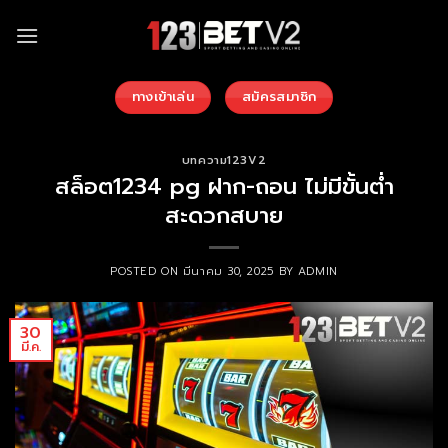
Skip
to
content
ทางเข้าเล่น
สมัครสมาชิก
บทความ123V2
สล็อต1234 pg ฝาก-ถอน ไม่มีขั้นต่ำ
สะดวกสบาย
POSTED ON
มีนาคม 30, 2025
BY
ADMIN
30
มี.ค.