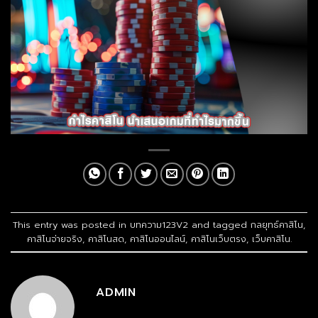
This entry was posted in
บทความ123V2
and tagged
กลยุทธ์คาสิโน
,
คาสิโนจ่ายจริง
,
คาสิโนสด
,
คาสิโนออนไลน์
,
คาสิโนเว็บตรง
,
เว็บคาสิโน
.
ADMIN