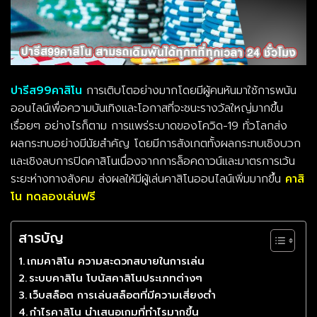
ปารีส99คาสิโน
การเติบโตอย่างมากโดยมีผู้คนหันมาใช้การพนัน
ออนไลน์เพื่อความบันเทิงและโอกาสที่จะชนะรางวัลใหญ่มากขึ้น
เรื่อยๆ อย่างไรก็ตาม การแพร่ระบาดของโควิด-19 ทั่วโลกส่ง
ผลกระทบอย่างมีนัยสำคัญ โดยมีการสังเกตทั้งผลกระทบเชิงบวก
และเชิงลบการปิดคาสิโนเนื่องจากการล็อคดาวน์และมาตรการเว้น
ระยะห่างทางสังคม ส่งผลให้มีผู้เล่นคาสิโนออนไลน์เพิ่มมากขึ้น
คาสิ
โน ทดลองเล่นฟรี
สารบัญ
เกมคาสิโน ความสะดวกสบายในการเล่น
ระบบคาสิโน โบนัสคาสิโนประเภทต่างๆ
เว็บสล็อต การเล่นสล็อตที่มีความเสี่ยงต่ำ
กำไรคาสิโน นำเสนอเกมที่ทำไรมากขึ้น