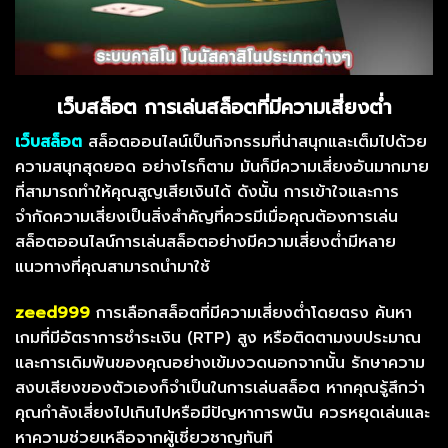
เว็บสล็อต การเล่นสล็อตที่มีความเสี่ยงต่ำ
เว็บสล็อต
สล็อตออนไลน์เป็นกิจกรรมที่น่าสนุกและเต็มไปด้วย
ความสนุกสุดยอด อย่างไรก็ตาม มันก็มีความเสี่ยงอันมากมาย
ที่สามารถทำให้คุณสูญเสียเงินได้ ดังนั้น การเข้าใจและการ
จำกัดความเสี่ยงเป็นสิ่งสำคัญที่ควรมีเมื่อคุณต้องการเล่น
สล็อตออนไลน์
การเล่นสล็อตอย่างมีความเสี่ยงต่ำมีหลาย
แนวทางที่คุณสามารถนำมาใช้
zeed999
การเลือกสล็อตที่มีความเสี่ยงต่ำโดยตรง ค้นหา
เกมที่มีอัตราการชำระเงิน (RTP) สูง หรือติดตามงบประมาณ
และการเดิมพันของคุณอย่างเข้มงวด
นอกจากนั้น รักษาความ
สงบเสียงของตัวเองก็จำเป็นในการเล่นสล็อต หากคุณรู้สึกว่า
คุณกำลังเสี่ยงไปเกินไปหรือมีปัญหาการพนัน ควรหยุดเล่นและ
หาความช่วยเหลือจากผู้เชี่ยวชาญทันที