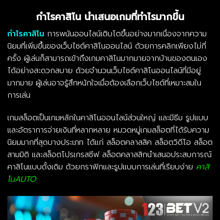
กำไรคาสิโน นำเสนอเกมที่ทำไรมากขึ้น
กำไรคาสิโน
การพนันออนไลน์เติบโตขึ้นอย่างมากเนื่องจากความ
นิยมที่เพิ่มขึ้นของเว็บไซต์คาสิโนออนไลน์ ด้วยการคลิกเพียงไม่กี่
ครั้ง ผู้เล่นก็สามารถเข้าถึงเกมคาสิโนมากมายจากบ้านของตนเอง
ได้อย่างสะดวกสบาย ด้วยจำนวนเว็บไซต์คาสิโนออนไลน์ที่มีอยู่
มากมาย ผู้เล่นอาจรู้สึกหนักใจเมื่อต้องเลือกเว็บไซต์ที่เหมาะสมใน
การเล่น
เกมสล็อตเป็นเกมหลักในคาสิโนออนไลน์ส่วนใหญ่ และมีธีม รูปแบบ
และอัตราการจ่ายเงินที่หลากหลาย หมวดหมู่เกมสล็อตที่ได้รับความ
นิยมมากที่สุดบางประเภท ได้แก่ สล็อตคลาสสิค สล็อตวิดีโอ สล็อต
สามมิติ และสล็อตโปรเกรสซีฟ สล็อตคลาสสิกนำเสนอประสบการณ์
คาสิโนแบบดั้งเดิม ด้วยกราฟิกและรูปแบบการเล่นที่เรียบง่าย
คาสิ
โนAUTO