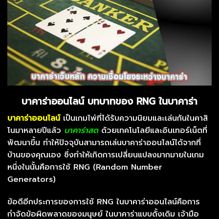
บาคาร่าออนไลน์ บทบาทของ RNG ในบาคาร่า
บาคาร่าออนไลน์
เป็นเกมไพ่ที่ได้รับความนิยมและเล่นกันในคาสิ
โนมาหลายปีแล้ว
บาคาร่าสด
ด้วยเทคโนโลยีและอินเทอร์เน็ตที่
พัฒนาขึ้น ทำให้ปัจจุบันสามารถเล่นบาคาร่าออนไลน์ได้จากที่
บ้านของคุณเอง ซึ่งทำให้เกิดการเปลี่ยนแปลงมากมายในเกม
หนึ่งในนั้นคือการใช้ RNG (Random Number
Generators)
ข้อดีอีกประการของการใช้ RNG ในบาคาร่าออนไลน์คือการ
กำจัดข้อผิดพลาดของมนุษย์ ในบาคาร่าแบบดั้งเดิม เจ้ามือ