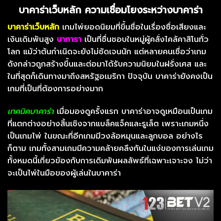
บาคาร่าเว็บหลัก ความเชื่อมโยงระหว่างบาคาร่า
บาคาร่าเว็บหลัก
เกมไพ่ยอดนิยมที่ขึ้นชื่อในเรื่องชื่อเสียงและ
เงินเดิมพันสูง
บาการา
เป็นที่ชื่นชอบในหมู่ผู้คลั่งไคล้คาสิโนทั่ว
โลก แม้ว่าต้นกำเนิดจะยังไม่ชัดเจนนัก แต่หลายคนเชื่อว่าเกม
ดังกล่าวถูกสร้างขึ้นและต่อมาได้รับความนิยมในฝรั่งเศส และ
ในที่สุดก็เดินทางมาถึงสหรัฐอเมริกา ปัจจุบัน บาคาร่ายังคงเป็น
เกมที่เป็นที่ต้องการอย่างมาก
เทคนิคบาคาร่า
เมื่อมองดูครั้งแรก บาคาร่าอาจดูเหมือนเป็นเกม
ที่แตกต่างอย่างสิ้นเชิงจากแบล็คแจ็คและรูเล็ต เพราะเกมหนึ่ง
เป็นเกมไพ่ ในขณะที่อีกเกมมีวงล้อหมุนและลูกบอล อย่างไร
ก็ตาม เกมทั้งสามเกมมีความคล้ายคลึงกันในแง่ของการเล่นเกม
ทั้งหมดนี้เกี่ยวข้องกับการเดิมพันผลลัพธ์ที่เฉพาะเจาะจง ไม่ว่า
จะเป็นไพ่ในมือของผู้เล่นในบาคาร่า