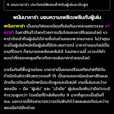
เกมบาคาร่า ประโยชน์พิเศษสำหรับผู้เล่นระดับสูง
พนันบาคาร่า มอบความเพลิดเพลินกับผู้เล่น
พนันบาคาร่า
เป็นเกมไพ่ยอดนิยมที่เล่นกันมาหลายศตวรรษ
บา
คาาร่า
ในคาสิโนทั่วโลกด้วยการเติบโตของคาสิโนออนไลน์ บา
คาร่าจึงเข้าถึงผู้เล่นได้ง่ายขึ้นในบ้านของพวกเขาเอง ไม่ว่าคุณ
จะเป็นผู้เล่นใหม่หรือผู้เล่นที่มีประสบการณ์ บาคาร่าออนไลน์เป็น
เกมที่ใครๆ ก็สามารถเพลิดเพลินได้ ในบทความนี้ เราจะให้คำ
แนะนำที่ครอบคลุมเกี่ยวกับการเล่นบาคาร่าออนไลน์
มาเริ่มกันที่พื้นฐานก่อน บาคาร่าเป็นเกมเปรียบเทียบไพ่ที่มีต้น
กำเนิดในอิตาลีในศตวรรษที่ 15 เป็นเกมยอดนิยมในคาสิโนและ
มักเกี่ยวข้องกับนักพนันระดับสูงและมีเสน่ห์ เกมนี้เล่นระหว่าง
สองมือ – มือ “ผู้เล่น” และ “เจ้ามือ” ผู้เล่นเดิมพันว่ามือใดจะมี
ค่ารวมสูงกว่า โดยมือที่ใกล้เคียงกับ 9 มากที่สุดจะเป็นมือที่
ชนะ นอกจากนี้ยังสามารถวางเดิมพันได้ว่าผลเสมอกันระหว่าง
สองมือได้อีกด้วย