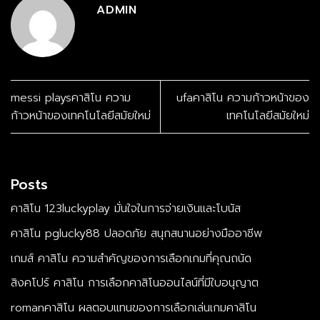
ADMIN
messi playsคาสิโน ความ
ufaคาสิโน ความก้าวหน้าของ
ก้าวหน้าของเทคโนโลยีสมัยใหม่
เทคโนโลยีสมัยใหม่
Posts
คาสิโน 123luckyplay มั่นใจในการจ่ายเงินและโบนัส
คาสิโน pglucky88 ปลอดภัย สนุกสนานอย่างมืออาชีพ
เกมส์ คาสิโน ความสำคัญของการเลือกเกมที่คุณถนัด
สิงคโปร์ คาสิโน การเลือกคาสิโนออนไลน์ที่มีใบอนุญาต
romanคาสิโน ผลตอบแทนของการเลือกเล่นเกมคาสิโน