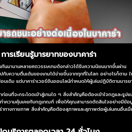
 การเรียนรู้มารยาทของบาคาร่า
ล่นกันมานานหลายศตวรรษเกมดังกล่าวได้รับความนิยมมากขึ้นผ่าน
กับความตื่นเต้นของเกมได้ง่ายขึ้นจากทุกที่ในโลก อย่างไรก็ตาม ใ
อนเดิม แต่บาคาร่าเวอร์ชันออนไลน์กำหนดให้ผู้เล่นปฏิบัติตามมารย
ก่อนที่จะกระโดดเข้าสู่เกมใด ๆ สิ่งสำคัญคือต้องเข้าใจกฎและรูปแ
าทำความคุ้นเคยกับกฎเกณฑ์ เพื่อให้คุณสามารถตัดสินใจอย่างมีข้อม
ร่าทางกายภาพ สิ่งสำคัญคือต้องสุภาพและสุภาพต่อผู้เล่นคนอื่นเมื่
เปิดบริการตลอดเวลา 24 ชั่วโมง