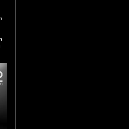
งๆ
า
น