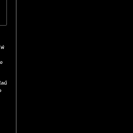
พ่
าง
ไลน์
อ