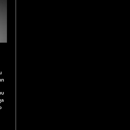
น
าท
บบ
ูล
อ