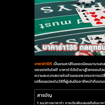
บาคาร่า135
เป็นเกมคาสิโนยอดนิยมมานานหลาย
ของเทคโนโลยี บาคาร่าได้เข้ามาสู่โลกออนไลน
ความสะดวกสบายในบ้านของพวกเขาการเปลี่ยน
เปลี่ยนแปลงในวิธีที่ผู้เล่นมืออาชีพเข้าถึงเกม
สารบัญ
แนวทางบาคาร่า การเดิมพันเสมอกันในบาคา