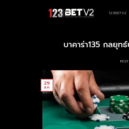
Skip
to
123BETV2
content
บาคาร่า135 กลยุทธ์
POS
29
ส.ค.