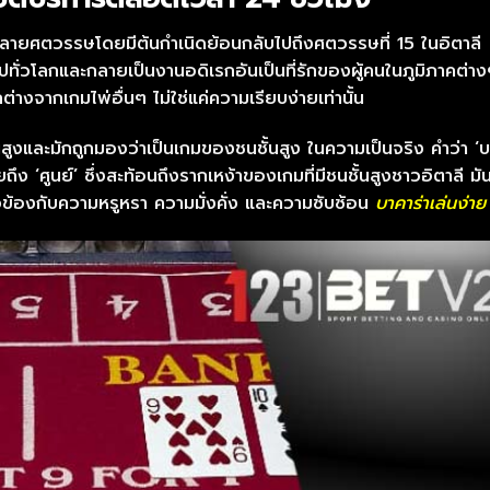
หลายศตวรรษโดยมีต้นกำเนิดย้อนกลับไปถึงศตวรรษที่ 15 ในอิตาลี
ทั่วโลกและกลายเป็นงานอดิเรกอันเป็นที่รักของผู้คนในภูมิภาคต่า
่างจากเกมไพ่อื่นๆ ไม่ใช่แค่ความเรียบง่ายเท่านั้น
้นสูงและมักถูกมองว่าเป็นเกมของชนชั้นสูง ในความเป็นจริง คำว่า ‘บ
ถึง ‘ศูนย์’ ซึ่งสะท้อนถึงรากเหง้าของเกมที่มีชนชั้นสูงชาวอิตาลี มั
่ยวข้องกับความหรูหรา ความมั่งคั่ง และความซับซ้อน
บาคาร่าเล่นง่าย