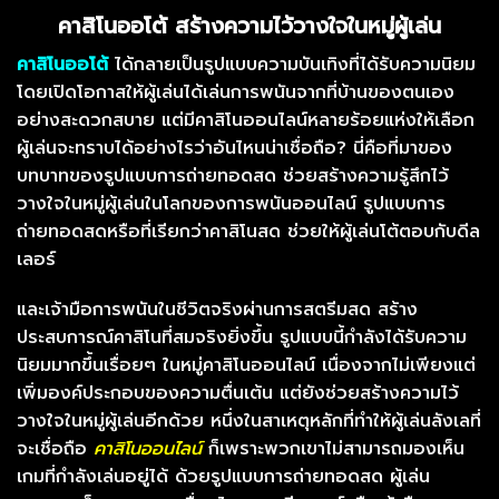
คาสิโนออโต้ สร้างความไว้วางใจในหมู่ผู้เล่น
คาสิโนออโต้
ได้กลายเป็นรูปแบบความบันเทิงที่ได้รับความนิยม
โดยเปิดโอกาสให้ผู้เล่นได้เล่นการพนันจากที่บ้านของตนเอง
อย่างสะดวกสบาย แต่มีคาสิโนออนไลน์หลายร้อยแห่งให้เลือก
ผู้เล่นจะทราบได้อย่างไรว่าอันไหนน่าเชื่อถือ? นี่คือที่มาของ
บทบาทของรูปแบบการถ่ายทอดสด ช่วยสร้างความรู้สึกไว้
วางใจในหมู่ผู้เล่นในโลกของการพนันออนไลน์
รูปแบบการ
ถ่ายทอดสดหรือที่เรียกว่าคาสิโนสด ช่วยให้ผู้เล่นโต้ตอบกับดีล
เลอร์
และเจ้ามือการพนันในชีวิตจริงผ่านการสตรีมสด สร้าง
ประสบการณ์คาสิโนที่สมจริงยิ่งขึ้น รูปแบบนี้กำลังได้รับความ
นิยมมากขึ้นเรื่อยๆ ในหมู่คาสิโนออนไลน์ เนื่องจากไม่เพียงแต่
เพิ่มองค์ประกอบของความตื่นเต้น แต่ยังช่วยสร้างความไว้
วางใจในหมู่ผู้เล่นอีกด้วย
หนึ่งในสาเหตุหลักที่ทำให้ผู้เล่นลังเลที่
จะเชื่อถือ
คาสิโนออนไลน์
ก็เพราะพวกเขาไม่สามารถมองเห็น
เกมที่กำลังเล่นอยู่ได้ ด้วยรูปแบบการถ่ายทอดสด ผู้เล่น