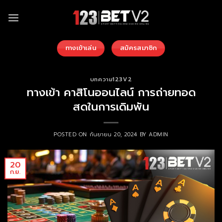
Skip
to
content
ทางเข้าเล่น
สมัครสมาชิก
บทความ123V2
ทางเข้า คาสิโนออนไลน์ การถ่ายทอด
สดในการเดิมพัน
POSTED ON
กันยายน 20, 2024
BY
ADMIN
20
ก.ย.