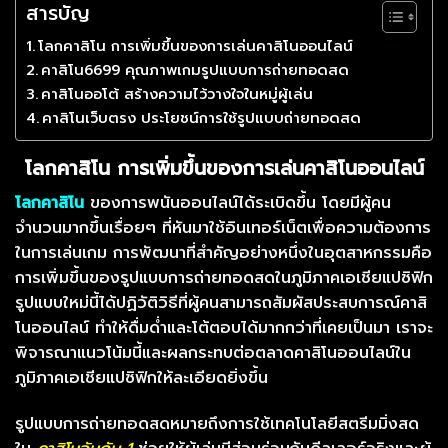
สารบัญ
โลกคาสิโน การเพิ่มขึ้นของการเล่นคาสิโนออนไลน์
คาสิโน6699 คุณภาพเกมรูปแบบการถ่ายทอดสด
คาสิโนออโต้ สร้างความไว้วางใจในหมู่ผู้เล่น
คาสิโนเว็บตรง ประโยชน์การใช้รูปแบบถ่ายทอดสด
โลกคาสิโน การเพิ่มขึ้นของการเล่นคาสิโนออนไลน์
โลกคาสิโน
ของการพนันออนไลน์ได้ระเบิดขึ้น โดยมีผู้คน
จำนวนมากขึ้นเรื่อยๆ ที่หันมาใช้อินเทอร์เน็ตเพื่อความต้องการ
ในการเล่นเกม การพัฒนาที่สำคัญอย่างหนึ่งในอุตสาหกรรมคือ
การเพิ่มขึ้นของรูปแบบการถ่ายทอดสดในภูมิภาคเอเชียแปซิฟิก
รูปแบบใหม่นี้ได้ปฏิวัติวิธีที่ผู้คนสามารถสัมผัสประสบการณ์คาสิ
โนออนไลน์ ทำให้ดื่มด่ำและโต้ตอบได้มากกว่าที่เคยเป็นมา เราจะ
พิจารณาแนวโน้มนี้และผลกระทบต่อตลาดคาสิโนออนไลน์ใน
ภูมิภาคเอเชียแปซิฟิกให้ละเอียดยิ่งขึ้น
รูปแบบการถ่ายทอดสดหมายถึงการใช้เทคโนโลยีสตรีมมิ่งสด