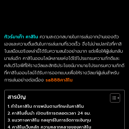
ทัวร์มาเก๊า คาสิโน
ความสะดวกสบายในการเล่นจากบ้านของตัว
เองและความตื่นเต้นในการเล่นเกมที่รวดเร็ว จึงไม่น่าแปลกใจที่คาสิ
โนเสมือนจริงเหล่านี้ได้รับความสนใจอย่างมาก แต่เพื่อให้ผู้เล่นกลับ
มาเล่นอีก คาสิโนออนไลน์หลายแห่งได้ใช้โปรแกรมความภักดีและ
คลับวีไอพีที่ให้รางวัลและสิทธิประโยชน์มากมายโปรแกรมความภักดี
ที่คาสิโนออนไลน์ได้รับการออกแบบเพื่อให้รางวัลแก่ผู้เล่นสำหรับ
การเล่นอย่างต่อเนื่อง
sa888คาสิโน
สารบัญ
กำไรคาสิโน การพนันตามทักษะในคาสิโน
คาสิโนชั้นนำ เปิดบริการตลอดเวลา 24 ชม.
แนวทางคาสิโน กลยุทธ์ในการจัดการเงินทุน
คาสิโนเว็บหลัก ความหลากหลายของคาสิโน