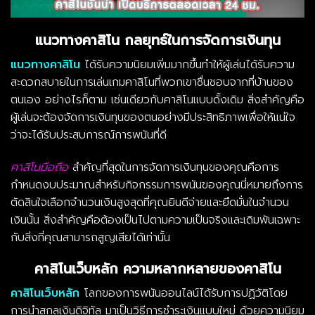
แนวทางคาสิโน กลยุทธ์ในการจัดการเงินทุน
แนวทางคาสิโน
ได้รับความนิยมเพิ่มมากขึ้นทำให้ผู้เล่นได้รับความ
สะดวกสบายในการเล่นเกมคาสิโนที่พวกเขาชื่นชอบจากที่บ้านของ
ตนเอง อย่างไรก็ตาม เช่นเดียวกับคาสิโนแบบดั้งเดิม สิ่งสำคัญคือ
ผู้เล่นจะต้องจัดการเงินทุนของตนอย่างมีประสิทธิภาพเพื่อให้แน่ใจ
ว่าจะได้รับประสบการณ์การพนันที่ดี
คาสิโนมือถือ
สำคัญที่สุดในการจัดการเงินทุนของคุณคือการ
กำหนดงบประมาณสำหรับกิจกรรมการพนันของคุณนี่หมายถึงการ
ตัดสินใจเลือกจำนวนเงินสูงสุดที่คุณยินดีจ่ายและยึดมั่นในจำนวน
เงินนั้น สิ่งสำคัญคือต้องเป็นไปตามความเป็นจริงและเดิมพันเฉพาะ
กับสิ่งที่คุณสามารถสูญเสียได้เท่านั้น
คาสิโนเว็บหลัก ความหลากหลายของคาสิโน
คาสิโนเว็บหลัก
โลกของการพนันออนไลน์ได้รับการปฏิวัติโดย
การนำสกุลเงินดิจิทัล มาเป็นวิธีการชำระเงินแบบใหม่ ด้วยความนิยม