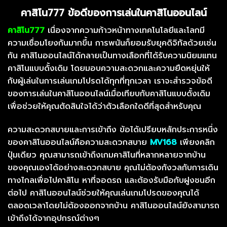
คาสิโน777 ข้อดีของการเล่นในคาสิโนออนไลน์
คาสิโน777
เนื่องจากความก้าวหน้าทางเทคโนโลยีและโลกมี
ความเชื่อมโยงกันมากขึ้น การพนันก็ยอมรับยุคดิจิทัลด้วยเช่น
กัน คาสิโนออนไลน์ได้กลายเป็นทางเลือกที่ได้รับความนิยมแทน
คาสิโนแบบดั้งเดิม โดยมอบความสะดวกและความยืดหยุ่นให้
กับผู้เล่นในการเล่นเกมโปรดได้ทุกที่ทุกเวลา เราจะสำรวจข้อดี
ของการเล่นในคาสิโนออนไลน์เมื่อเทียบกับคาสิโนแบบดั้งเดิม
เพื่อช่วยให้คุณตัดสินใจได้ว่าตัวเลือกใดดีที่สุดสำหรับคุณ
ความสะดวกสบายและการเข้าถึง
ข้อได้เปรียบหลักประการหนึ่ง
ของคาสิโนออนไลน์คือความสะดวกสบาย
MV168
เพียงคลิก
ปุ่มเดียว คุณสามารถเข้าถึงเกมคาสิโนที่หลากหลายจากบ้าน
ของคุณเองได้อย่างสะดวกสบาย คุณไม่ต้องกังวลกับการเดิน
ทางไกลเพื่อไปคาสิโน หาที่จอดรถ และต้องรับมือกับฝูงชนอีก
ต่อไป คาสิโนออนไลน์ช่วยให้คุณเล่นเกมโปรดของคุณได้
ตลอดเวลาโดยไม่ต้องออกจากบ้าน
คาสิโนออนไลน์ยังสามารถ
เข้าถึงได้จากอุปกรณ์ต่างๆ