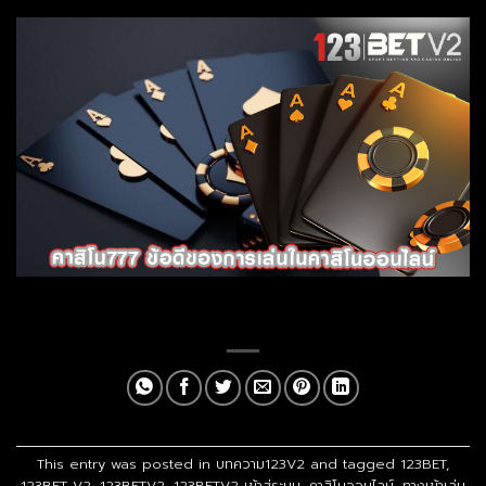
This entry was posted in
บทความ123V2
and tagged
123BET
,
123BET V2
,
123BETV2
,
123BETV2 เข้าสู่ระบบ
,
คาสิโนออนไลน์
,
ทางเข้าเล่น