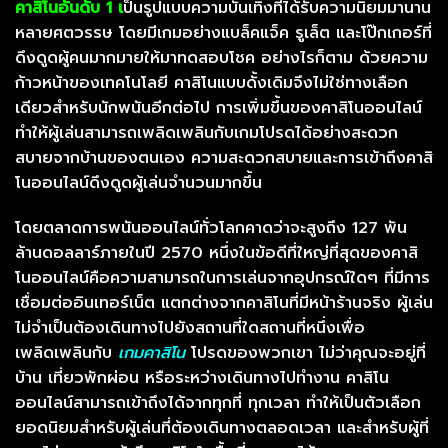
คาสิโนอันดับ 1 เ
ป็นรูปแบบความบันเทิงที่ได้รับความนิยมมานาน
หลายศตวรรษ โดยมีเกมอย่างแบล็คแจ็ค รูเล็ต และโป๊กเกอร์ที่
ดึงดูดผู้คนมากมายให้มาทดสอบโชค อย่างไรก็ตาม ด้วยความ
ก้าวหน้าของเทคโนโลยี คาสิโนแบบดั้งเดิมจึงไม่ใช่ทางเลือก
เดียวสำหรับนักพนันอีกต่อไป การเพิ่มขึ้นของคาสิโนออนไลน์
ทำให้ผู้เล่นสามารถเพลิดเพลินกับเกมโปรดได้อย่างสะดวก
สบายจากบ้านของตนเอง ความสะดวกสบายและการเข้าถึงคาสิ
โนออนไลน์ดึงดูดผู้เล่นจำนวนมากขึ้น
โดยตลาดการพนันออนไลน์ทั่วโลกคาดว่าจะสูงถึง 127 พัน
ล้านดอลลาร์ภายในปี 2570
หนึ่งในข้อดีที่ใหญ่ที่สุดของคาสิ
โนออนไลน์คือความสามารถในการเล่นจากอุปกรณ์ใดๆ ที่มีการ
เชื่อมต่ออินเทอร์เน็ต แตกต่างจากคาสิโนที่มีหน้าร้านจริง ผู้เล่น
ไม่จำเป็นต้องเดินทางไปยังสถานที่ใดสถานที่หนึ่งเพื่อ
เพลิดเพลินกับ
เกมคาสิโน
โปรดของพวกเขา ไม่ว่าคุณจะอยู่ที่
บ้าน เที่ยวพักผ่อน หรือระหว่างเดินทางไปทำงาน คาสิโน
ออนไลน์สามารถเข้าถึงได้จากทุกที่ ทุกเวลา ทำให้เป็นตัวเลือก
ยอดนิยมสำหรับผู้เล่นที่ต้องเดินทางตลอดเวลา และสำหรับผู้ที่