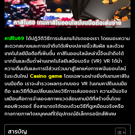
คาสิโน69
ได้ปฏิวัติวิธีการเล่นเกมโปรดของเรา โดยมอบความ
สะดวกสบายและการเข้าถึงได้เพียงปลายนิ้วสัมผัส และด้วย
เทคโนโลยีมือถือที่เพิ่มขึ้น คาสิโนออนไลน์เหล่านี้จึงเข้าถึงได้
มากขึ้นและดื่มด่ำผ่านเทคโนโลยีเสมือนจริง (VR) VR ได้นำ
ความตื่นเต้นและการมีส่วนร่วมมาสู่โลกแห่งการพนันออนไลน์
ในระดับใหม่
Casino game
โดยเฉพาะอย่างยิ่งกับเกมคาสิโน
บนมือถือ เราจะสำรวจผลกระทบของ VR ในเกมคาสิโนบนมือ
ถือ และวิธีที่มันเปลี่ยนแปลงวิธีการเล่นของเรา
ความเป็นจริง
เสมือนคือการจำลองสภาพแวดล้อมสามมิติที่สร้างขึ้นโดย
คอมพิวเตอร์ ซึ่งสามารถโต้ตอบด้วยวิธีที่ดูเหมือนจริงหรือ
ทางกายภาพโดยบุคคลที่ใช้อุปกรณ์อิเล็กทรอนิกส์พิเศษ
สารบัญ