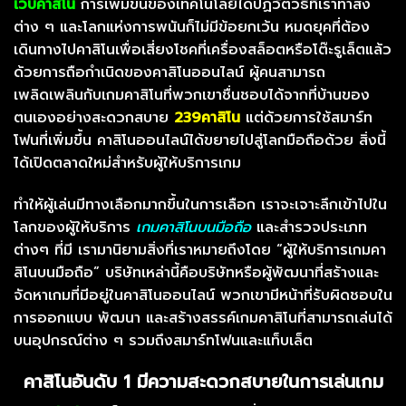
เว็บคาสิโน
การเพิ่มขึ้นของเทคโนโลยีได้ปฏิวัติวิธีที่เราทำสิ่ง
ต่าง ๆ และโลกแห่งการพนันก็ไม่มีข้อยกเว้น หมดยุคที่ต้อง
เดินทางไปคาสิโนเพื่อเสี่ยงโชคที่เครื่องสล็อตหรือโต๊ะรูเล็ตแล้ว
ด้วยการถือกำเนิดของคาสิโนออนไลน์ ผู้คนสามารถ
เพลิดเพลินกับเกมคาสิโนที่พวกเขาชื่นชอบได้จากที่บ้านของ
ตนเองอย่างสะดวกสบาย
239คาสิโน
แต่ด้วยการใช้สมาร์ท
โฟนที่เพิ่มขึ้น คาสิโนออนไลน์ได้ขยายไปสู่โลกมือถือด้วย สิ่งนี้
ได้เปิดตลาดใหม่สำหรับผู้ให้บริการเกม
ทำให้ผู้เล่นมีทางเลือกมากขึ้นในการเลือก เราจะเจาะลึกเข้าไปใน
โลกของผู้ให้บริการ
เกมคาสิโนบนมือถือ
และสำรวจประเภท
ต่างๆ ที่มี
เรามานิยามสิ่งที่เราหมายถึงโดย “ผู้ให้บริการเกมคา
สิโนบนมือถือ” บริษัทเหล่านี้คือบริษัทหรือผู้พัฒนาที่สร้างและ
จัดหาเกมที่มีอยู่ในคาสิโนออนไลน์ พวกเขามีหน้าที่รับผิดชอบใน
การออกแบบ พัฒนา และสร้างสรรค์เกมคาสิโนที่สามารถเล่นได้
บนอุปกรณ์ต่าง ๆ รวมถึงสมาร์ทโฟนและแท็บเล็ต
คาสิโนอันดับ 1 มีความสะดวกสบายในการเล่นเกม