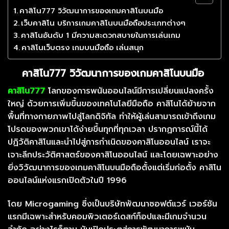
คาสิโน777 วิวัฒนาการของเกมคาสิโนบนมือ
เว็บคาสิโน บริการเกมคาสิโนบนมือถือประเภทต่างๆ
คาสิโนอันดับ 1 มีความสะดวกสบายในการเล่นเกม
คาสิโนเว็บตรง เกมบนมือถือ เล่นสนุก
คาสิโน777 วิวัฒนาการของเกมคาสิโนบนมือ
คาสิโน777
โลกของการพนันออนไลน์มีการเปลี่ยนแปลงครั้ง
ใหญ่ ด้วยการเพิ่มขึ้นของเทคโนโลยีมือถือ คาสิโนได้ย้ายจาก
พื้นที่ทางกายภาพไปสู่โลกดิจิทัล ทำให้ผู้เล่นสามารถเข้าถึงเกม
โปรดของพวกเขาได้ง่ายขึ้นทุกที่ทุกเวลา ปรากฏการณ์นี้ได้
ปฏิวัติคาสิโนและนำไปสู่การกำเนิดของคาสิโนออนไลน์ เราจะ
เจาะลึกประวัติศาสตร์ของคาสิโนออนไลน์ และโดยเฉพาะอย่าง
ยิ่งวิวัฒนาการของเกมคาสิโนบนมือถือตั้งแต่เริ่มก่อตั้ง
คาสิโน
ออนไลน์แห่งแรกเปิดตัวในปี 1996
โดย Microgaming ซึ่งเป็นบริษัทพัฒนาซอฟต์แวร์ เวอร์ชัน
แรกมีเฉพาะสำหรับคอมพิวเตอร์เดสก์ท็อปและมีเกมจำนวน