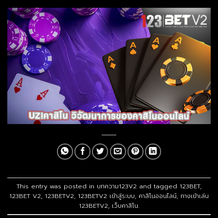
This entry was posted in
บทความ123V2
and tagged
123BET
,
123BET V2
,
123BETV2
,
123BETV2 เข้าสู่ระบบ
,
คาสิโนออนไลน์
,
ทางเข้าเล่น
123BETV2
,
เว็บคาสิโน
.