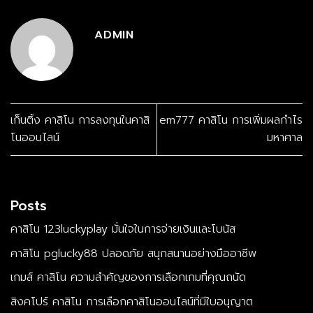
ADMIN
เก็นติ้ง คาสิโน การลงทุนในคาสิ
em777 คาสิโน การเพิ่มผลกำไร
โนออนไลน์
มหาศาล
Posts
คาสิโน 123luckyplay มั่นใจในการจ่ายเงินและโบนัส
คาสิโน pglucky88 ปลอดภัย สนุกสนานอย่างมืออาชีพ
เกมส์ คาสิโน ความสำคัญของการเลือกเกมที่คุณถนัด
สิงคโปร์ คาสิโน การเลือกคาสิโนออนไลน์ที่มีใบอนุญาต