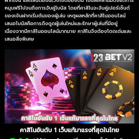
ฝากเงิน และเล่นต่อบนเว็บไซต์ของตน โบนัสเหล่านี้มีตั้งแต่การ
หมุนฟรีไปจนถึงการจับคู่โบนัส โดยที่คาสิโนจะจับคู่เปอร์เซ็นต์
ของเงินฝากเริ่มต้นของผู้เล่น
เหตุผลหลักที่คาสิโนออนไลน์
เสนอโบนัสคือการดึงดูดผู้เล่นใหม่และรักษาผู้เล่นที่มีอยู่
เนื่องจากมีคาสิโนออนไลน์มากมาย คาสิโนจึงต้องโดดเด่นและ
เสนอสิ่งพิเศษ
คาสิโนอันดับ 1 เว็บแท้มาแรงที่สุดในไทย