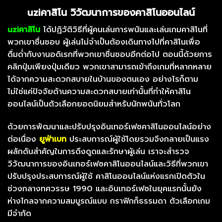
uziคาสิโน วิวัฒนาการของคาสิโนออนไลน์
uziคาสิโน
ได้ปฏิวัติวิธีที่ผู้คนเล่นการพนันและเล่นเกมคาสิโนที่
พวกเขาชื่นชอบ ผู้เล่นไม่จำเป็นต้องเดินทางไปที่คาสิโนเพื่อ
ดื่มด่ำกับงานอดิเรกที่พวกเขาชื่นชอบอีกต่อไป ตอนนี้ด้วยการ
คลิกปุ่มเพียงปุ่มเดียว พวกเขาสามารถเข้าถึงเกมที่หลากหลาย
ได้จากความสะดวกสบายในบ้านของตนเอง อย่างไรก็ตาม
ไม่ใช่แค่ปัจจัยด้านความสะดวกสบายเท่านั้นที่ทำให้คาสิโน
ออนไลน์เป็นตัวเลือกยอดนิยมสำหรับนักพนันทั่วโลก
ด้วยการพัฒนาและปรับปรุงอินเทอร์เฟซคาสิโนออนไลน์อย่าง
ต่อเนื่อง
ยูฟ่าเบท
ประสบการณ์ผู้ใช้โดยรวมจึงกลายเป็นแรง
ผลักดันสำคัญในการดึงดูดและรักษาผู้เล่น เราจะสำรวจ
วิวัฒนาการของอินเทอร์เฟซคาสิโนออนไลน์และวิธีที่พวกเขา
ปรับปรุงประสบการณ์ผู้ใช้
คาสิโนออนไลน์แห่งแรกเปิดตัวใน
ช่วงกลางทศวรรษ 1990 และอินเทอร์เฟซในยุคแรกนั้นยัง
ห่างไกลจากความสมบูรณ์แบบ กราฟิกก็ธรรมดา ตัวเลือกเกม
มีจำกัด