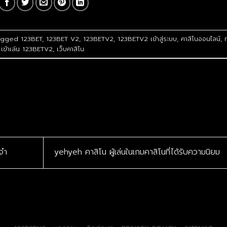
agged
123BET
,
123BET V2
,
123BETV2
,
123BETV2 เข้าสู่ระบบ
,
คาสิโนออนไลน์
,
เข้าเล่น 123BETV2
,
เว็บคาสิโน
.
จำ
yehyeh คาสิโน ผู้เล่นในเกมคาสิโนที่ได้รับความนิยม