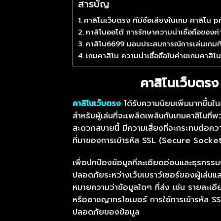
สารบัญ
คาสิโนเว็บตรง ที่มีชื่อเสียงในเกม คาสิโน 
คาสิโนออโต้ การรักษาความน่าเชื่อถือของค
คาสิโน6699 มอบประสบการณ์การเล่นเกมที่
เกมคาสิโน ความน่าเชื่อถือในค่ายเกมคาสิโน
คาสิโนเว็บตรง 
คาสิโนเว็บตรง
ได้รับความนิยมเพิ่มมากขึ้นใน
สำหรับผู้เล่นที่จะเพลิดเพลินกับเกมคาสิ
สะดวกสบายนี้ มีความเสี่ยงที่จะกระทบต่อควา
ที่มาของการเข้ารหัส
SSL (Secure Sockets L
เพื่อปกป้องข้อมูลที่ละเอียดอ่อนและธุรกร
ปลอดภัยระหว่างเว็บเบราว์เซอร์ของผู้เล่นและ
หมายความว่าข้อมูลใดๆ ที่ส่ง เช่น รายละเอ
หรืออาชญากรไซเบอร์
การใช้การเข้ารหัส 
ปลอดภัยของข้อมูล