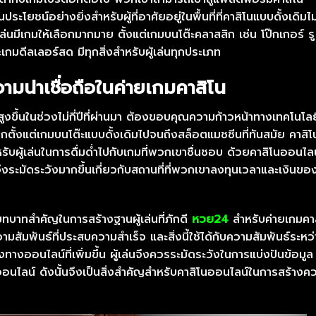
็นประโยชน์อย่างยิ่งสำหรับผู้ที่อาศัยอยู่ในพื้นที่ที่คาสิโนแบบดั้งเดิมไม
เล่นมีเกมให้เลือกมากมาย ตั้งแต่เกมบนโต๊ะคลาสสิก เช่น โป๊กเกอร์ รู
มดีลเลอร์สด มีทุกสิ่งสำหรับผู้เล่นทุกประเภท
ามน่าเชื่อถือในค่ายเกมคาสิโน
ขึ้นในช่วงไม่กี่ปีที่ผ่านมา ต้องขอบคุณความก้าวหน้าทางเทคโนโลย
ตั้งแต่เกมบนโต๊ะแบบดั้งเดิมไปจนถึงสล็อตแมชชีนที่ทันสมัย ​​คาสิโ
รับผู้เล่นในการดื่มด่ำไปกับเกมที่พวกเขาชื่นชอบ ด้วยคาสิโนออนไลน
่นจึงระมัดระวังมากขึ้นเกี่ยวกับสถานที่ที่พวกเขาลงทุนเวลาและเงินขอ
ีบทบาทสำคัญในการสร้างฐานผู้เล่นที่ภักดี
หวย24
สำหรับค่ายเกมคา
ัมพันธ์ที่ประสบความสำเร็จ และสิ่งนี้ใช้ได้กับความสัมพันธ์ระหว
างออนไลน์ที่เพิ่มขึ้น ผู้เล่นจึงควรระมัดระวังในการแบ่งปันข้อมูล
ไลน์ ดังนั้นจึงเป็นสิ่งสำคัญสำหรับคาสิโนออนไลน์ในการสร้างค