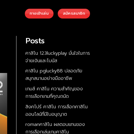
ทางเข้าเล่น
สมัครสมาชิก
Posts
คาสิโน 123luckyplay มั่นใจในการ
จ่ายเงินและโบนัส
คาสิโน pglucky88 ปลอดภัย
สนุกสนานอย่างมืออาชีพ
เกมส์ คาสิโน ความสำคัญของ
การเลือกเกมที่คุณถนัด
สิงคโปร์ คาสิโน การเลือกคาสิโน
ออนไลน์ที่มีใบอนุญาต
romanคาสิโน ผลตอบแทนของ
การเลือกเล่นเกมคาสิโน