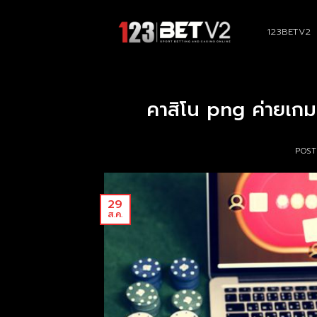
Skip
to
123BETV2
content
คาสิโน png ค่ายเกมค
POS
29
ส.ค.