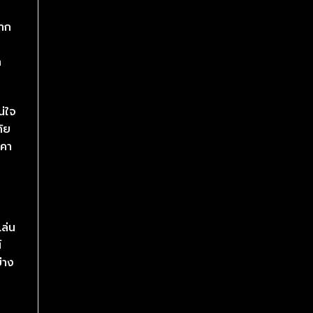
จาก
ก
่ใจ
ภัย
บคา
เล่น
์
่าง