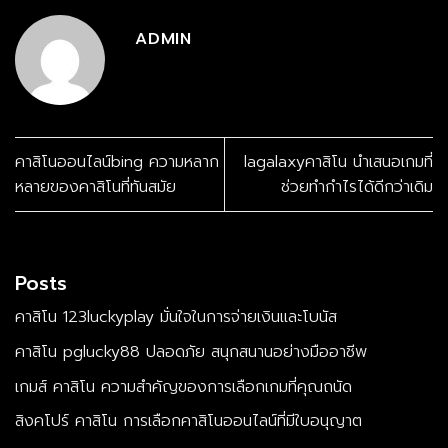
ADMIN
คาสิโนออนไลน์bing ความหลาก
lagalaxyคาสิโน นำเสนอเกมที่
หลายของคาสิโนที่ทันสมัย
ช่วยทำกำไรได้ดีกว่าเดิม
Posts
คาสิโน 123luckyplay มั่นใจในการจ่ายเงินและโบนัส
คาสิโน pglucky88 ปลอดภัย สนุกสนานอย่างมืออาชีพ
เกมส์ คาสิโน ความสำคัญของการเลือกเกมที่คุณถนัด
สิงคโปร์ คาสิโน การเลือกคาสิโนออนไลน์ที่มีใบอนุญาต