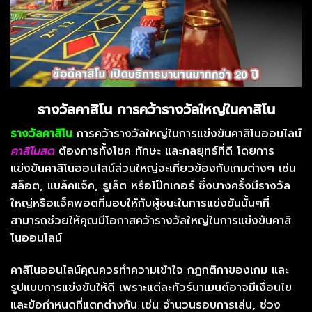
รางวัลคาสิโน การคว้ารางวัลใหญ่ในคาสิโน
รางวัลคาสิโน
การคว้ารางวัลใหญ่ในการแข่งขันคาสิโนออนไลน์
คาสิโนสด
ต้องการทั้งโชค ทักษะ และกลยุทธ์ที่ดี โดยการ
แข่งขันคาสิโนออนไลน์ส่วนใหญ่จะเกี่ยวข้องกับเกมต่างๆ เช่น
สล็อต, แบล็คแจ็ค, รูเล็ต หรือโป๊กเกอร์ ซึ่งบางครั้งมีรางวัล
ใหญ่หรือแจ็คพอตที่มอบให้กับผู้ชนะในการแข่งขันนั้นๆที่
สามารถช่วยให้คุณมีโอกาสคว้ารางวัลใหญ่ในการแข่งขันคาสิ
โนออนไลน์
คาสิโนออนไลน์คุณควรทำความเข้าใจ กฎกติกาของเกม และ
รูปแบบการแข่งขันให้ดี เพราะแต่ละทัวร์นาเมนต์อาจมีเงื่อนไข
และข้อกำหนดที่แตกต่างกัน เช่น จำนวนรอบการเล่น, ช่วง