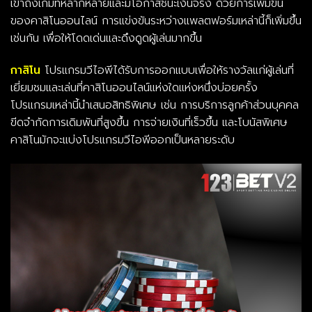
เข้าถึงเกมที่หลากหลายและมีโอกาสชนะเงินจริง ด้วยการเพิ่มขึ้น
ของคาสิโนออนไลน์ การแข่งขันระหว่างแพลตฟอร์มเหล่านี้ก็เพิ่มขึ้น
เช่นกัน เพื่อให้โดดเด่นและดึงดูดผู้เล่นมากขึ้น
กาสิโน
โปรแกรมวีไอพีได้รับการออกแบบเพื่อให้รางวัลแก่ผู้เล่นที่
เยี่ยมชมและเล่นที่คาสิโนออนไลน์แห่งใดแห่งหนึ่งบ่อยครั้ง
โปรแกรมเหล่านี้นำเสนอสิทธิพิเศษ เช่น การบริการลูกค้าส่วนบุคคล
ขีดจำกัดการเดิมพันที่สูงขึ้น การจ่ายเงินที่เร็วขึ้น และโบนัสพิเศษ
คาสิโนมักจะแบ่งโปรแกรมวีไอพีออกเป็นหลายระดับ