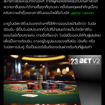
สมาร์ทโฟนและอุปกรณ์อื่นๆ ทำให้ผู้คนเพลิดเพลินกับเกมคาสิโนที่
พวกเขาชื่นชอบได้ง่ายขึ้นทุกที่ทุกเวลา หนึ่งในเหตุผลสำคัญเบื้อง
หลังความสำเร็จของคาสิโนออนไลน์คือโบนัส
game casino
มาดูโบนัสคาสิโนประเภทต่างๆที่มีให้ทางออนไลน์กันดีกว่า โบนัส
ต้อนรับ นี่เป็นโบนัสประเภททั่วไปที่นำเสนอโดยเว็บไซต์คาสิโน
ออนไลน์เกือบทุกแห่ง ตามชื่อที่แนะนำ โบนัสนี้จะมอบให้กับผู้เล่นใหม่
เพื่อเป็นการต้อนรับ อาจอยู่ในรูปแบบของฟรีสปิน เงินคืน หรือ
โบนัสการจับคู่ ซึ่งเป็นเปอร์เซ็นต์ของเงินฝากเริ่มต้นที่ผู้เล่นทำ