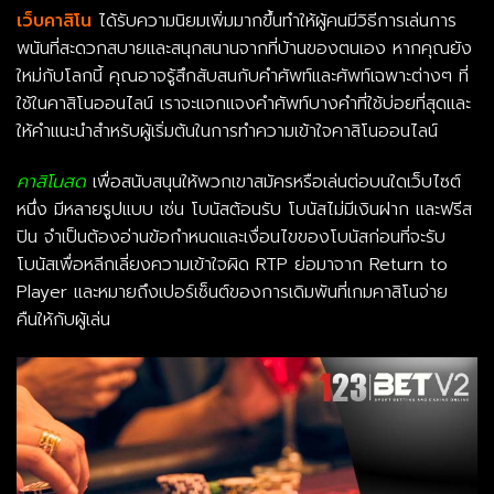
เว็บคาสิโน
ได้รับความนิยมเพิ่มมากขึ้นทำให้ผู้คนมีวิธีการเล่นการ
พนันที่สะดวกสบายและสนุกสนานจากที่บ้านของตนเอง หากคุณยัง
ใหม่กับโลกนี้ คุณอาจรู้สึกสับสนกับคำศัพท์และศัพท์เฉพาะต่างๆ ที่
ใช้ในคาสิโนออนไลน์ เราจะแจกแจงคำศัพท์บางคำที่ใช้บ่อยที่สุดและ
ให้คำแนะนำสำหรับผู้เริ่มต้นในการทำความเข้าใจคาสิโนออนไลน์
คาสิโนสด
เพื่อสนับสนุนให้พวกเขาสมัครหรือเล่นต่อบนใดเว็บไซต์
หนึ่ง มีหลายรูปแบบ เช่น โบนัสต้อนรับ โบนัสไม่มีเงินฝาก และฟรีส
ปิน จำเป็นต้องอ่านข้อกำหนดและเงื่อนไขของโบนัสก่อนที่จะรับ
โบนัสเพื่อหลีกเลี่ยงความเข้าใจผิด RTP ย่อมาจาก Return to
Player และหมายถึงเปอร์เซ็นต์ของการเดิมพันที่เกมคาสิโนจ่าย
คืนให้กับผู้เล่น