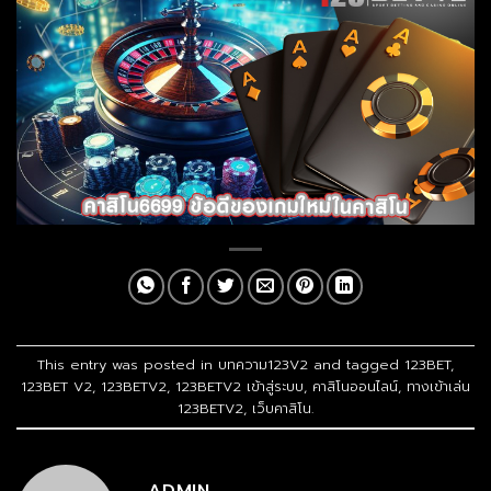
This entry was posted in
บทความ123V2
and tagged
123BET
,
123BET V2
,
123BETV2
,
123BETV2 เข้าสู่ระบบ
,
คาสิโนออนไลน์
,
ทางเข้าเล่น
123BETV2
,
เว็บคาสิโน
.