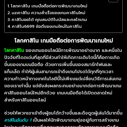
โลกคาสิโน เกมมือถือต่อการพัฒนาเกมใหม่
uziคาสิโน ความสำเร็จของเกมคาสิโนใหม่
คาสิโนออโต้ คุณสมบัติโบนัสและกลไกเกม
คาสิโน6699 ข้อดีของเกมใหม่ในคาสิโน
โลกคาสิโน เกมมือถือต่อการพัฒนาเกมใหม่
โลกคาสิโน
ของเกมออนไลน์มีการพัฒนาอย่างมาก และหนึ่งใน
ปัจจัยที่โดดเด่นที่สุดที่มีส่วนทำให้เกิดการเติบโตนี้ก็คือการเกิด
ขึ้นของเกมบนมือถือ ด้วยการเพิ่มขึ้นของสมาร์ทโฟนและ
แท็บเล็ต ทำให้ผู้เล่นสามารถเข้าถึงเกมโปรดได้ทุกที่ทุกเวลา
ความก้าวหน้าทางเทคโนโลยีนี้ไม่เพียงแต่เปลี่ยนวิธีการเล่นเกม
ของเราเท่านั้น แต่ยังส่งผลกระทบอย่างมากต่อการพัฒนาเกม
คาสิโนออนไลน์ใหม่อีกด้วย
เกมบนมือถือได้เปิดตลาดใหม่
สำหรับคาสิโนออนไลน์
ช่วยให้พวกเขาเข้าถึงผู้ชมได้กว้างขึ้นและดึงดูดผู้เล่นได้มากขึ้น
คาสิโนอันดับ 1
เป็นผลให้นักพัฒนาเกมยุ่งอยู่กับการสร้างเกม