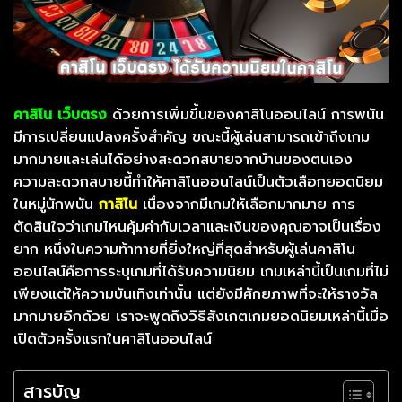
คาสิโน เว็บตรง
ด้วยการเพิ่มขึ้นของคาสิโนออนไลน์ การพนัน
มีการเปลี่ยนแปลงครั้งสำคัญ ขณะนี้ผู้เล่นสามารถเข้าถึงเกม
มากมายและเล่นได้อย่างสะดวกสบายจากบ้านของตนเอง
ความสะดวกสบายนี้ทำให้คาสิโนออนไลน์เป็นตัวเลือกยอดนิยม
ในหมู่นักพนัน
กาสิโน
เนื่องจากมีเกมให้เลือกมากมาย การ
ตัดสินใจว่าเกมไหนคุ้มค่ากับเวลาและเงินของคุณอาจเป็นเรื่อง
ยาก
หนึ่งในความท้าทายที่ยิ่งใหญ่ที่สุดสำหรับผู้เล่นคาสิโน
ออนไลน์คือการระบุเกมที่ได้รับความนิยม เกมเหล่านี้เป็นเกมที่ไม่
เพียงแต่ให้ความบันเทิงเท่านั้น แต่ยังมีศักยภาพที่จะให้รางวัล
มากมายอีกด้วย เราจะพูดถึงวิธีสังเกตเกมยอดนิยมเหล่านี้เมื่อ
เปิดตัวครั้งแรกในคาสิโนออนไลน์
สารบัญ