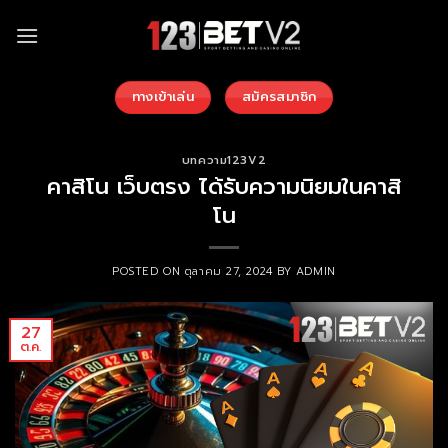
Skip
to
content
ทางเข้าเล่น
สมัครสมาชิก
บทความ123V2
คาสิโน เว็บตรง ได้รับความนิยมในคาสิ
โน
POSTED ON
ตุลาคม 27, 2024
BY
ADMIN
27
ต.ค.