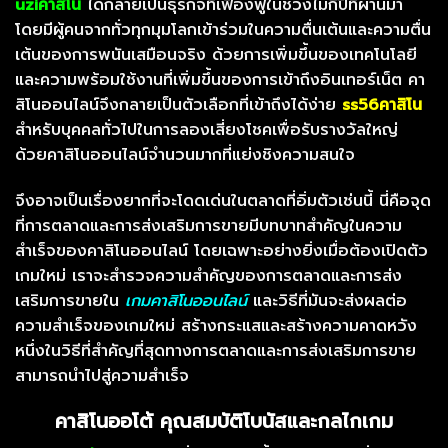
uziคาสิโน
ได้กลายเป็นธุรกิจที่เฟื่องฟูในช่วงไม่กี่ปีที่ผ่านมา
โดยมีผู้คนจากทั่วทุกมุมโลกเข้าร่วมในความตื่นเต้นและความตื่น
เต้นของการพนันเสมือนจริง ด้วยการเพิ่มขึ้นของเทคโนโลยี
และความพร้อมใช้งานที่เพิ่มขึ้นของการเข้าถึงอินเทอร์เน็ต คา
สิโนออนไลน์จึงกลายเป็นตัวเลือกที่เข้าถึงได้ง่าย
ss56คาสิโน
สำหรับบุคคลทั่วไปในการลองเสี่ยงโชคเพื่อรับรางวัลใหญ่
ด้วยคาสิโนออนไลน์จำนวนมากที่แย่งชิงความสนใจ
จึงอาจเป็นเรื่องยากที่จะโดดเด่นในตลาดที่อิ่มตัวเช่นนี้ นี่คือจุด
ที่การตลาดและการส่งเสริมการขายมีบทบาทสำคัญในความ
สำเร็จของคาสิโนออนไลน์ โดยเฉพาะอย่างยิ่งเมื่อต้องเปิดตัว
เกมใหม่ เราจะสำรวจความสำคัญของการตลาดและการส่ง
เสริมการขายใน
เกมคาสิโนออนไลน์
และวิธีที่มันจะส่งผลต่อ
ความสำเร็จของเกมใหม่
สร้างกระแสและสร้างความคาดหวัง
หนึ่งในวิธีที่สำคัญที่สุดทางการตลาดและการส่งเสริมการขาย
สามารถนำไปสู่ความสำเร็จ
คาสิโนออโต้ คุณสมบัติโบนัสและกลไกเกม