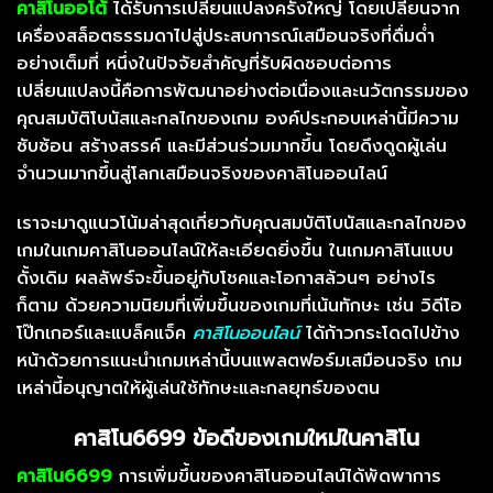
คาสิโนออโต้
ได้รับการเปลี่ยนแปลงครั้งใหญ่ โดยเปลี่ยนจาก
เครื่องสล็อตธรรมดาไปสู่ประสบการณ์เสมือนจริงที่ดื่มด่ำ
อย่างเต็มที่ หนึ่งในปัจจัยสำคัญที่รับผิดชอบต่อการ
เปลี่ยนแปลงนี้คือการพัฒนาอย่างต่อเนื่องและนวัตกรรมของ
คุณสมบัติโบนัสและกลไกของเกม องค์ประกอบเหล่านี้มีความ
ซับซ้อน สร้างสรรค์ และมีส่วนร่วมมากขึ้น โดยดึงดูดผู้เล่น
จำนวนมากขึ้นสู่โลกเสมือนจริงของคาสิโนออนไลน์
เราจะมาดูแนวโน้มล่าสุดเกี่ยวกับคุณสมบัติโบนัสและกลไกของ
เกมในเกมคาสิโนออนไลน์ให้ละเอียดยิ่งขึ้น
ในเกมคาสิโนแบบ
ดั้งเดิม ผลลัพธ์จะขึ้นอยู่กับโชคและโอกาสล้วนๆ อย่างไร
ก็ตาม ด้วยความนิยมที่เพิ่มขึ้นของเกมที่เน้นทักษะ เช่น วิดีโอ
โป๊กเกอร์และแบล็คแจ็ค
คาสิโนออนไลน์
ได้ก้าวกระโดดไปข้าง
หน้าด้วยการแนะนำเกมเหล่านี้บนแพลตฟอร์มเสมือนจริง เกม
เหล่านี้อนุญาตให้ผู้เล่นใช้ทักษะและกลยุทธ์ของตน
คาสิโน6699 ข้อดีของเกมใหม่ในคาสิโน
คาสิโน6699
การเพิ่มขึ้นของคาสิโนออนไลน์ได้พัดพาการ