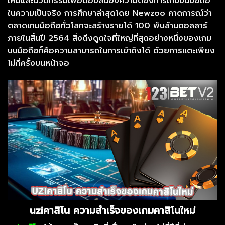
ใหม่และนวัตกรรมเพื่อตอบสนองความต้องการเกมบนมือถือ
ในความเป็นจริง การศึกษาล่าสุดโดย Newzoo คาดการณ์ว่า
ตลาดเกมมือถือทั่วโลกจะสร้างรายได้ 100 พันล้านดอลลาร์
ภายในสิ้นปี 2564
สิ่งดึงดูดใจที่ใหญ่ที่สุดอย่างหนึ่งของเกม
บนมือถือก็คือความสามารถในการเข้าถึงได้ ด้วยการแตะเพียง
ไม่กี่ครั้งบนหน้าจอ
uziคาสิโน ความสำเร็จของเกมคาสิโนใหม่