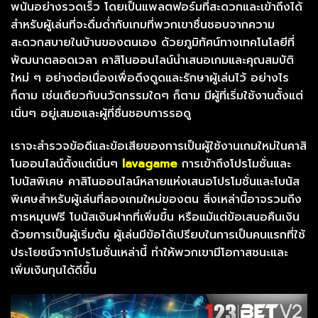
พนันอย่างรวดเร็ว โดยเป็นแพลตฟอร์มที่สะดวกและเข้าถึงได้
สำหรับผู้เล่นที่จะดื่มด่ำกับเกมที่พวกเขาชื่นชอบจากความ
สะดวกสบายในบ้านของตนเอง ด้วยภูมิทัศน์ทางเทคโนโลยีที่
พัฒนาตลอดเวลา คาสิโนออนไลน์นำเสนอเกมและคุณสมบัติ
ใหม่ ๆ อย่างต่อเนื่องเพื่อดึงดูดและรักษาผู้เล่นไว้ อย่างไร
ก็ตาม เช่นเดียวกับนวัตกรรมใดๆ ก็ตาม มีผู้ที่เริ่มใช้งานตั้งแต่
เนิ่นๆ อยู่เสมอและผู้ที่ชื่นชอบการรอดู
เราจะสำรวจข้อดีและข้อเสียของการเป็นผู้ใช้งานเกมใหม่ในคาสิ
โนออนไลน์ตั้งแต่เนิ่นๆ
lavagame
การเข้าถึงโปรโมชั่นและ
โบนัสพิเศษ
คาสิโนออนไลน์หลายแห่งเสนอโปรโมชั่นและโบนัส
พิเศษสำหรับผู้เล่นที่ลองเกมใหม่ของตน สิ่งเหล่านี้อาจรวมถึง
การหมุนฟรี โบนัสเงินฝากที่เพิ่มขึ้น หรือแม้แต่ข้อเสนอคืนเงิน
ด้วยการเป็นผู้เริ่มต้น ผู้เล่นมีข้อได้เปรียบในการเป็นคนแรกที่ใช้
ประโยชน์จากโปรโมชั่นเหล่านี้ ทำให้พวกเขามีโอกาสชนะและ
เพิ่มเงินทุนได้ดีขึ้น