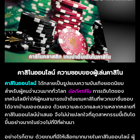
คาสิโนออนไลน์ ความชอบของผู้เล่นคาสิโน
คาสิโนออนไลน์
ได้กลายเป็นรูปแบบความบันเทิงยอดนิยม
สำหรับผู้คนจำนวนมากทั่วโลก
ข้อดีคาสิโน
การเติบโตของ
เทคโนโลยีทำให้ผู้คนสามารถเข้าถึงเกมคาสิโนที่พวกเขาชื่นชอบ
ได้จากบ้านของตนเอง ด้วยความสะดวกและความหลากหลายที่
คาสิโนออนไลน์นำเสนอ จึงไม่น่าแปลกใจที่อุตสาหกรรมนี้เติบโต
ขึ้นอย่างมากในช่วงไม่กี่ปีที่ผ่านมา
อย่างไรก็ตาม ด้วยเกมที่มีให้เลือกมากมายในคาสิโนออนไลน์ ผู้