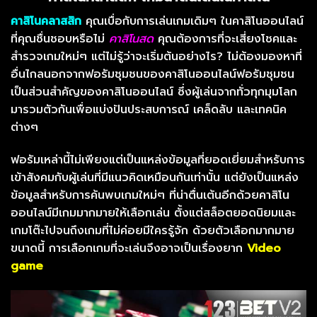
คาสิโนคลาสสิก
คุณเบื่อกับการเล่นเกมเดิมๆ ในคาสิโนออนไลน์
ที่คุณชื่นชอบหรือไม่
คาสิโนสด
คุณต้องการที่จะเสี่ยงโชคและ
สำรวจเกมใหม่ๆ แต่ไม่รู้ว่าจะเริ่มต้นอย่างไร? ไม่ต้องมองหาที่
อื่นไกลนอกจากฟอรัมชุมชนของคาสิโนออนไลน์
ฟอรัมชุมชน
เป็นส่วนสำคัญของคาสิโนออนไลน์ ซึ่งผู้เล่นจากทั่วทุกมุมโลก
มารวมตัวกันเพื่อแบ่งปันประสบการณ์ เคล็ดลับ และเทคนิค
ต่างๆ
ฟอรัมเหล่านี้ไม่เพียงแต่เป็นแหล่งข้อมูลที่ยอดเยี่ยมสำหรับการ
เข้าสังคมกับผู้เล่นที่มีแนวคิดเหมือนกันเท่านั้น แต่ยังเป็นแหล่ง
ข้อมูลสำหรับการค้นพบเกมใหม่ๆ ที่น่าตื่นเต้นอีกด้วย
คาสิโน
ออนไลน์มีเกมมากมายให้เลือกเล่น ตั้งแต่สล็อตยอดนิยมและ
เกมโต๊ะไปจนถึงเกมที่ไม่ค่อยมีใครรู้จัก ด้วยตัวเลือกมากมาย
ขนาดนี้ การเลือกเกมที่จะเล่นจึงอาจเป็นเรื่องยาก
Video
game