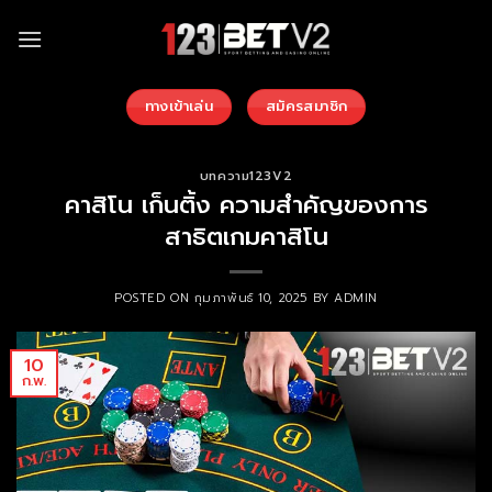
Skip
to
content
ทางเข้าเล่น
สมัครสมาชิก
บทความ123V2
คาสิโน เก็นติ้ง ความสำคัญของการ
สาธิตเกมคาสิโน
POSTED ON
กุมภาพันธ์ 10, 2025
BY
ADMIN
10
ก.พ.