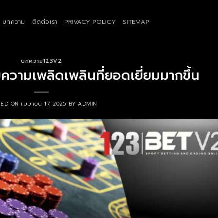
บทความ
ติดต่อเรา
PRIVACY POLICY
SITEMAP
บทความ123V2
วามเพลิดเพลินที่ยอดเยี่ยมมากขึ้น
TED ON
เมษายน 17, 2025
BY
ADMIN