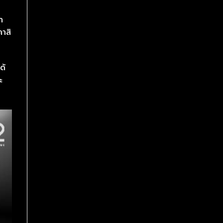
า
าสิ
ด้
ะ