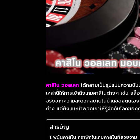
คาสิโน วอลเลท
ได้กลายเป็นรูปแบบความบัน
เหล่านี้ให้การเข้าถึงเกมคาสิโนต่างๆ เช่น สล็
จริงจากความสะดวกสบายในบ้านของตนเอง ด้
ต่าง
แต่ยังแนะนำพวกเขาให้รู้จักกับโลกของ
สารบัญ
พนันคาสิโน กราฟิกในเกมคาสิโนที่สวยงาม