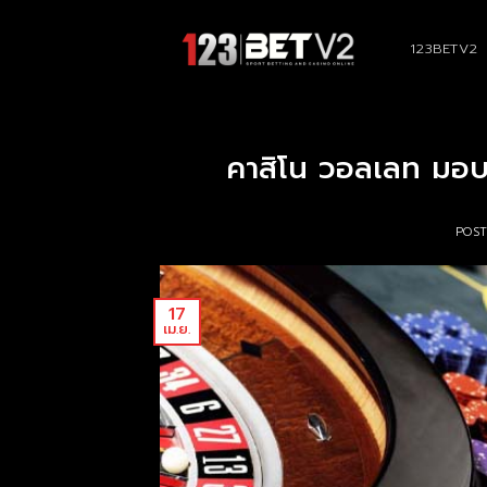
Skip
to
123BETV2
content
คาสิโน วอลเลท มอบค
POS
17
เม.ย.