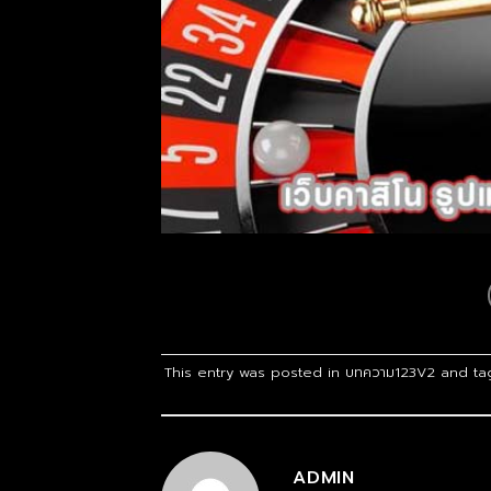
This entry was posted in
บทความ123V2
and t
ADMIN