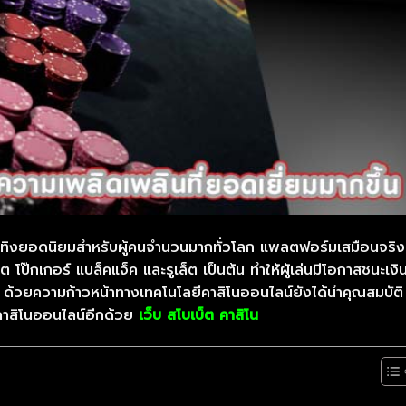
เทิงยอดนิยมสำหรับผู้คนจำนวนมากทั่วโลก แพลตฟอร์มเสมือนจริง
อต โป๊กเกอร์ แบล็คแจ็ค และรูเล็ต เป็นต้น ทำให้ผู้เล่นมีโอกาสชนะเงิ
วยความก้าวหน้าทางเทคโนโลยีคาสิโนออนไลน์ยังได้นำคุณสมบัติ
คาสิโนออนไลน์อีกด้วย
เว็บ สโบเบ็ต คาสิโน