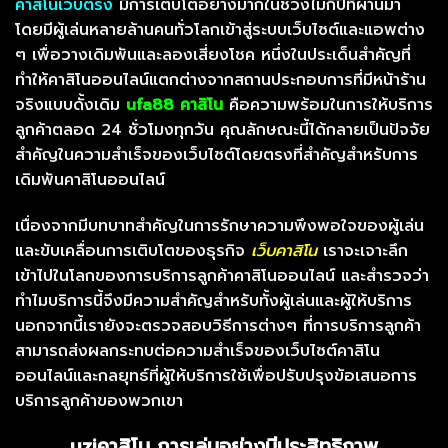
คาสิโนเว็บตรง
มีการเติบโตอย่างมากในช่วงไม่กี่ปีที่ผ่านมา
โดยมีผู้เล่นหลายล้านคนทั่วโลกเข้าสู่ระบบเว็บไซต์และแอพต่าง
ๆ เพื่อวางเดิมพันและลองเสี่ยงโชค หนึ่งในประเด็นสำคัญที่
ทำให้คาสิโนออนไลน์แตกต่างจากสถานประกอบการที่มีหน้าร้าน
จริงแบบดั้งเดิม
ufa88 คาสิโน
คือความพร้อมในการให้บริการ
ลูกค้าตลอด 24 ชั่วโมงทุกวัน คุณลักษณะนี้ได้กลายเป็นปัจจัย
สำคัญในความสำเร็จของเว็บไซต์โดยตรงที่สำคัญสำหรับการ
เดิมพันคาสิโนออนไลน์
เนื่องจากมีบทบาทสำคัญในการรักษาความพึงพอใจของผู้เล่น
และขับเคลื่อนการเติบโตของธุรกิจ
เว็บคาสิโน
เราจะเจาะลึก
เข้าไปในโลกของการบริการลูกค้าคาสิโนออนไลน์ และสำรวจว่า
ทำไมบริการนี้จึงมีความสำคัญสำหรับทั้งผู้เล่นและผู้ให้บริการ
นอกจากนี้เรายังจะตรวจสอบวิธีการต่างๆ ที่การบริการลูกค้า
สามารถส่งผลกระทบต่อความสำเร็จของเว็บไซต์คาสิโน
ออนไลน์และกลยุทธ์ที่ผู้ให้บริการใช้เพื่อปรับปรุงข้อเสนอการ
บริการลูกค้าของพวกเขา
uziคาสิโน การเล่นอย่างมีประสิทธิภาพ