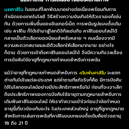
uziคาสิโน
ในขณะที่โลกพัฒนาอย่างต่อเนื่องพร้อมกับการ
กำเนิดของเทคโนโลยี วิธีสร้างความบันเทิงให้ตัวเราเองก็เช่น
กัน ด้วยการเพิ่มขึ้นของอินเทอร์เน็ต การพนันรูปแบบดั้งเดิม
เช่น คาสิโน ก็ได้เข้ามาสู่โลกดิจิทัลเช่นกัน คาสิโนออนไลน์ได้
กลายเป็นตัวเลือกยอดนิยมสำหรับหลาย ๆ คนเนื่องจากมี
ความสะดวกสบายและมีตัวเลือกให้เลือกมากมาย อย่างไร
ก็ตาม ด้วยการเข้าถึงคาสิโนออนไลน์ได้ จึงมีความกังวลเรื่อง
การบังคับใช้อายุที่กฎหมายกำหนดสำหรับการพนัน
แม้ว่าอายุที่กฎหมายกำหนดสำหรับการ
เดิมพันคาสิโน
จะแตก
ต่างกันไปในแต่ละประเทศ แต่คำถามที่แท้จริงก็คือ มีการบังคับ
ใช้ในโลกออนไลน์อย่างมีประสิทธิภาพหรือไม่ ก่อนที่จะเจาะลึก
ถึงประสิทธิภาพของการบังคับใช้อายุตามกฎหมายสำหรับการ
เดิมพันคาสิโนออนไลน์ ให้เราทำความเข้าใจก่อนว่าข้อกำหนด
อายุนี้เกี่ยวข้องกับอะไร ในประเทศส่วนใหญ่ อายุที่ถูกกฎหมาย
สำหรับการเล่นการพนันที่คาสิโนบนบกแบบดั้งเดิมคือช่วงอายุ
18 ถึง 21 ปี