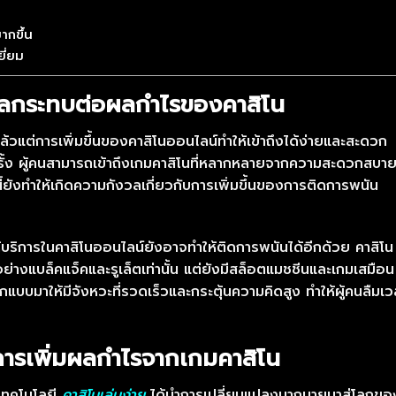
ากขึ้น
ี่ยม
 ผลกระทบต่อผลกำไรของคาสิโน
แต่การเพิ่มขึ้นของคาสิโนออนไลน์ทำให้เข้าถึงได้ง่ายและสะดวก
ครั้ง ผู้คนสามารถเข้าถึงเกมคาสิโนที่หลากหลายจากความสะดวกสบา
้ยังทำให้เกิดความกังวลเกี่ยวกับการเพิ่มขึ้นของการติดการพนัน
มีให้บริการในคาสิโนออนไลน์ยังอาจทำให้ติดการพนันได้อีกด้วย คาสิโน
่างแบล็คแจ็คและรูเล็ตเท่านั้น แต่ยังมีสล็อตแมชชีนและเกมเสมือน
กแบบมาให้มีจังหวะที่รวดเร็วและกระตุ้นความคิดสูง ทำให้ผู้คนลืมเว
การเพิ่มผลกำไรจากเกมคาสิโน
เทคโนโลยี
คาสิโนเล่นง่าย
ได้นำการเปลี่ยนแปลงมากมายมาสู่โลกขอ