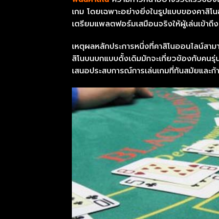
เกม โดยเฉพาะอย่างยิ่งในรูปแบบของคาสิโนออน
เตรียมแพลตฟอร์มเสมือนจริงให้ผู้เล่นเข้
เหตุผลหลักประการหนึ่งที่คาสิโนออนไลน์สามา
สิโนบนบกแบบดั้งเดิมมักจะเกี่ยวข้องกับคนร
เสนอประสบการณ์การเล่นเกมที่ทันสมัยและก้า