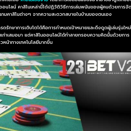
ไลน์ คาสิโนเหล่านี้ได้ปฏิวัติวิธีการเล่นพนันของผู้คนด้วยการจั
าถึงเกมคาสิโนต่างๆ จากความสะดวกสบายในบ้านของตนเอง
รถรักษาการเติบโตได้คือการกำหนดเป้าหมายและดึงดูดผู้เล่นรุ่นใหม
ุ่นเก่าเสมอมา แต่คาสิโนออนไลน์ได้ทำลายกรอบความคิดนั้นด้วยการ
วหน้าทางเทคโนโลยีมากขึ้น