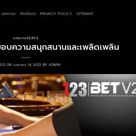
บทความ
ติดต่อเรา
PRIVACY POLICY
SITEMAP
บทความ123V2
 มอบความสนุกสนานและเพลิดเพลิน
TED ON
เมษายน 14, 2025
BY
ADMIN