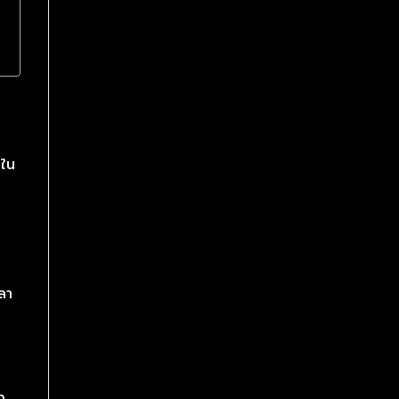
ยใน
ลา
ง