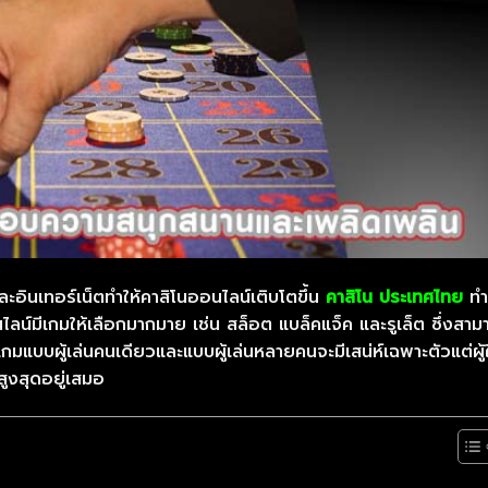
อินเทอร์เน็ตทำให้คาสิโนออนไลน์เติบโตขึ้น
คาสิโน ประเทศไทย
ทำ
นไลน์มีเกมให้เลือกมากมาย เช่น สล็อต แบล็คแจ็ค และรูเล็ต ซึ่งสาม
ว่าเกมแบบผู้เล่นคนเดียวและแบบผู้เล่นหลายคนจะมีเสน่ห์เฉพาะตัวแต่ผู้ใ
ูงสุดอยู่เสมอ
น