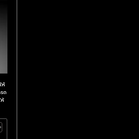
ให้
ารถ
ห้