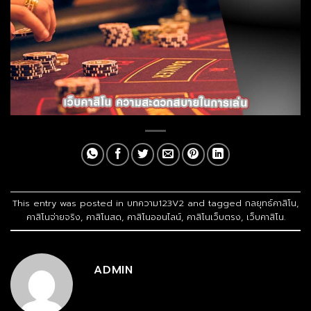
This entry was posted in
บทความ123V2
and tagged
กลยุทธ์คาสิโน
,
คาสิโนจ่ายจริง
,
คาสิโนสด
,
คาสิโนออนไลน์
,
คาสิโนเว็บตรง
,
เว็บคาสิโน
.
ADMIN