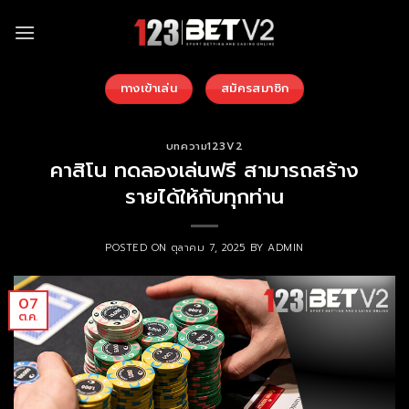
Skip
to
content
ทางเข้าเล่น
สมัครสมาชิก
บทความ123V2
คาสิโน ทดลองเล่นฟรี สามารถสร้าง
รายได้ให้กับทุกท่าน
POSTED ON
ตุลาคม 7, 2025
BY
ADMIN
07
ต.ค.