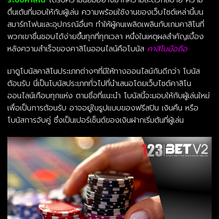
ระบบคาสิโน
ได้รับความนิยมอย่างมากความสะดวกสบาย ความ
ตื่นเต้นที่มอบให้กับผู้เล่น ความพร้อมใช้งานของเว็บไซต์เหล่านี้บน
สมาร์ทโฟนและอุปกรณ์อื่นๆ ทำให้ผู้คนเพลิดเพลินกับเกมคาสิโนที่
พวกเขาชื่นชอบได้ง่ายขึ้นทุกที่ทุกเวลา หนึ่งในเหตุผลสำคัญเบื้อง
หลังความสำเร็จของคาสิโนออนไลน์คือโบนัส
คาสิโนมือถือ
มาดูโบนัสคาสิโนประเภทต่างๆที่มีให้ทางออนไลน์กันดีกว่า โบนัส
ต้อนรับ นี่เป็นโบนัสประเภททั่วไปที่นำเสนอโดยเว็บไซต์คาสิโน
ออนไลน์เกือบทุกแห่ง ตามชื่อที่แนะนำ โบนัสนี้จะมอบให้กับผู้เล่นใหม่
เพื่อเป็นการต้อนรับ อาจอยู่ในรูปแบบของฟรีสปิน เงินคืน หรือ
โบนัสการจับคู่ ซึ่งเป็นเปอร์เซ็นต์ของเงินฝากเริ่มต้นที่ผู้เล่น